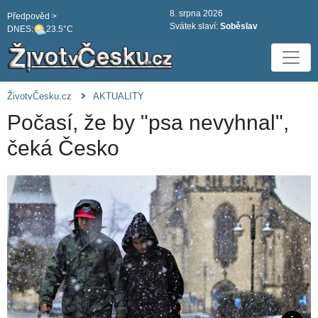
8. srpna 2026
Předpověd >
Svátek slaví:
Soběslav
DNES:
23.5°C
ŽivotvČesku.cz
AKTUALITY
Počasí, že by "psa nevyhnal",
čeká Česko