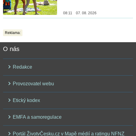
08:11 07. 08. 2026
Reklama:
O nás
Redakce
Provozovatel webu
Etický kodex
EMFA a samoregulace
Portál ŽivotvČesku.cz v Mapě médií a ratingu NFNZ