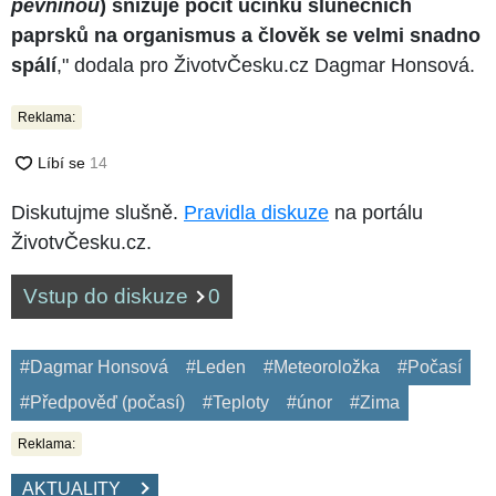
pevninou
) snižuje pocit účinku slunečních
paprsků na organismus a člověk se velmi snadno
spálí
," dodala pro ŽivotvČesku.cz Dagmar Honsová.
Reklama:
Diskutujme slušně.
Pravidla diskuze
na portálu
ŽivotvČesku.cz.
Vstup do diskuze
0
#Dagmar Honsová
#Leden
#Meteoroložka
#Počasí
#Předpověď (počasí)
#Teploty
#únor
#Zima
Reklama:
AKTUALITY