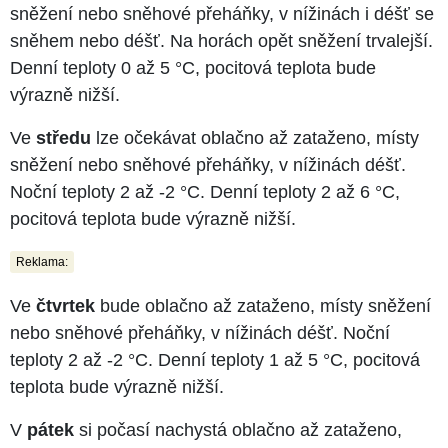
sněžení nebo sněhové přeháňky, v nížinách i déšť se
sněhem nebo déšť. Na horách opět sněžení trvalejší.
Denní teploty 0 až 5 °C, pocitová teplota bude
výrazně nižší.
Ve
středu
lze očekávat oblačno až zataženo, místy
sněžení nebo sněhové přeháňky, v nížinách déšť.
Noční teploty 2 až -2 °C. Denní teploty 2 až 6 °C,
pocitová teplota bude výrazně nižší.
Reklama:
Ve
čtvrtek
bude oblačno až zataženo, místy sněžení
nebo sněhové přeháňky, v nížinách déšť. Noční
teploty 2 až -2 °C. Denní teploty 1 až 5 °C, pocitová
teplota bude výrazně nižší.
V
pátek
si počasí nachystá oblačno až zataženo,