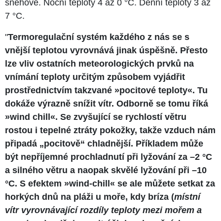
sněhové. Noční teploty 4 až 0 °C. Denní teploty 3 až
7 °C.
"
Termoregulační systém každého z nás se s
vnější teplotou vyrovnává jinak úspěšně. Přesto
lze vliv ostatních meteorologických prvků na
vnímání teploty určitým způsobem vyjádřit
prostřednictvím takzvané »pocitové teploty«. Tu
dokáže výrazně snížit vítr. Odborně se tomu říká
»wind chill«. Se zvyšující se rychlostí větru
rostou i tepelné ztráty pokožky, takže vzduch nám
připadá „pocitově“ chladnější. Příkladem může
být nepříjemné prochladnutí při lyžování za –2 °C
a silného větru a naopak skvělé lyžování při –10
°C. S efektem »wind-chill« se ale můžete setkat za
horkých dnů na pláži u moře, kdy bríza (
místní
vítr vyrovnávající rozdíly teploty mezi mořem a