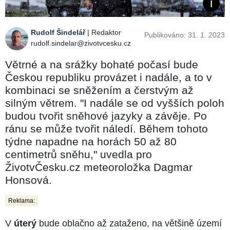
Rudolf Šindelář
| Redaktor
Publikováno: 31. 1. 2023
rudolf.sindelar@zivotvcesku.cz
Větrné a na srážky bohaté počasí bude
Českou republiku provázet i nadále, a to v
kombinaci se sněžením a čerstvým až
silným větrem. "I nadále se od vyšších poloh
budou tvořit sněhové jazyky a závěje. Po
ránu se může tvořit náledí. Během tohoto
týdne napadne na horách 50 až 80
centimetrů sněhu," uvedla pro
ŽivotvČesku.cz meteoroložka Dagmar
Honsová.
Reklama:
V
úterý
bude oblačno až zataženo, na většině území