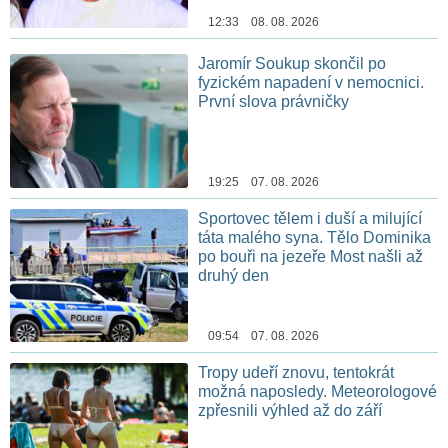
12:33 08. 08. 2026
Jaromír Soukup skončil po
fyzickém napadení v nemocnici.
První slova právničky
19:25 07. 08. 2026
Sportovec tělem i duší a milující
táta malého syna. Tělo Dominika
po bouři na jezeře Most našli až
druhý den
09:54 07. 08. 2026
Tropy udeří znovu, tentokrát
možná naposledy. Meteorologové
zpřesnili výhled až do září