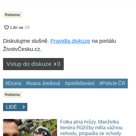
Reklama:
Diskutujme slušně.
Pravidla diskuze
na portálu
ŽivotvČesku.cz.
Vstup do diskuze
0
#Dcera
#Ivana Jirešová
#pohřešování
#Policie ČR
Reklama:
LIDÉ
Fotka plná hrůzy. Manželka
trenéra Růžičky měla vážnou
nehodu, propadla se schody