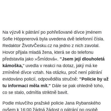
Na výzvě k pátrání po pohřešované dívce jménem
Sofie Höppnerová byla uvedena dvě telefonní čísla.
Redaktor ŽivotvČesku.cz na jedno z nich zavolal.
Hovor přijala mladá žena, která se do telefonu
představila jako »Šmídová«.
"Jsem její dlouholetá
kámoška,
" uvedla v reakci na dotaz, jaký má ke
zmíněné dívce vztah. Na otázku, proč není pátrání
evidováno policií, odpověděla stručně:
"Policie by už
tu informaci měla mít."
Dále se pak ohledně toho,
co se stalo, odmítla striktně bavit.
Podle mluvčího pražské policie Jana Rybanského
ovšem k 16:00 žádná žádost o pátrání po osobě