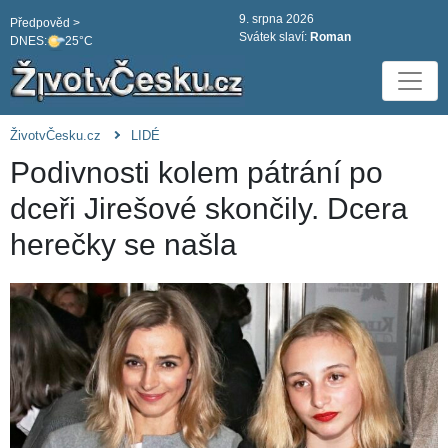
9. srpna 2026
Předpověd >
Svátek slaví:
Roman
DNES:
25°C
ŽivotvČesku.cz
LIDÉ
Podivnosti kolem pátrání po
dceři Jirešové skončily. Dcera
herečky se našla