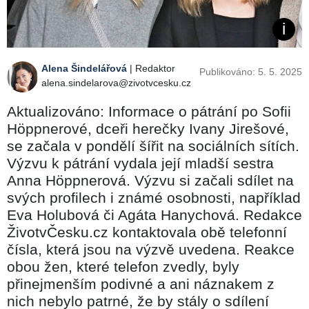
Alena Šindelářová
| Redaktor
Publikováno: 5. 5. 2025
alena.sindelarova@zivotvcesku.cz
Aktualizováno: Informace o pátrání po Sofii
Höppnerové, dceři herečky Ivany Jirešové,
se začala v pondělí šířit na sociálních sítích.
Výzvu k pátrání vydala její mladší sestra
Anna Höppnerová. Výzvu si začali sdílet na
svých profilech i známé osobnosti, například
Eva Holubová či Agáta Hanychová. Redakce
ŽivotvČesku.cz kontaktovala obě telefonní
čísla, která jsou na výzvě uvedena. Reakce
obou žen, které telefon zvedly, byly
přinejmenším podivné a ani náznakem z
nich nebylo patrné, že by stály o sdílení