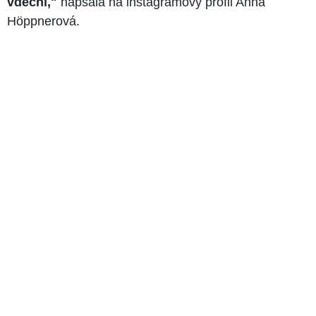
vděční,"
napsala na instagramový profil Anna
Höppnerová.