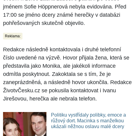
jménem Sofie Höppnerová nebyla evidována. Před
17:00 se jméno dcery známé herečky v databázi
pohřešovaných skutečně objevilo.
Reklama:
Redakce následně kontaktovala i druhé telefonní
číslo uvedené na výzvě. Hovor přijala žena, která se
představila jako Monika, ale jakékoli informace
odmítla poskytnout. Zakoktala se s tím, že je
zaneprázdněná, a následně hovor ukončila. Redakce
ŽivotvČesku.cz se pokusila kontaktovat i Ivanu
Jirešovou, herečka ale nebrala telefon.
Politiku vystřídaly polibky, emoce a
růžový dort. Macinka s manželkou
ukázali něžnou oslavu malé dcery