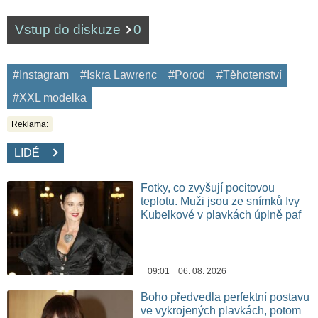
Vstup do diskuze
0
#Instagram
#Iskra Lawrenc
#Porod
#Těhotenství
#XXL modelka
Reklama:
LIDÉ
Fotky, co zvyšují pocitovou
teplotu. Muži jsou ze snímků Ivy
Kubelkové v plavkách úplně paf
09:01 06. 08. 2026
Boho předvedla perfektní postavu
ve vykrojených plavkách, potom