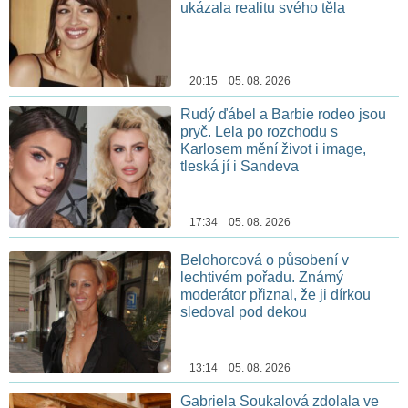
ukázala realitu svého těla
20:15 05. 08. 2026
Rudý ďábel a Barbie rodeo jsou
pryč. Lela po rozchodu s
Karlosem mění život i image,
tleská jí i Sandeva
17:34 05. 08. 2026
Belohorcová o působení v
lechtivém pořadu. Známý
moderátor přiznal, že ji dírkou
sledoval pod dekou
13:14 05. 08. 2026
Gabriela Soukalová zdolala ve