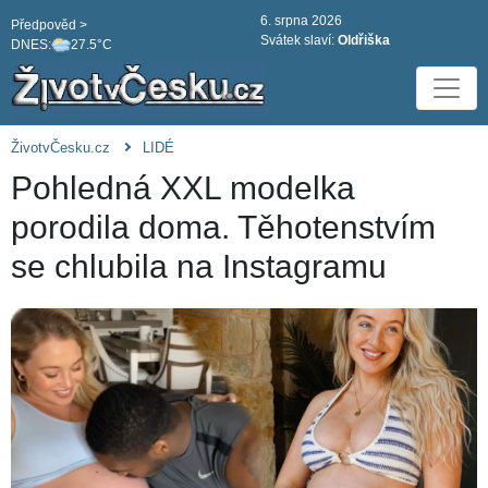
6. srpna 2026
Předpověd >
Svátek slaví:
Oldřiška
DNES:
27.5°C
ŽivotvČesku.cz
LIDÉ
Pohledná XXL modelka
porodila doma. Těhotenstvím
se chlubila na Instagramu