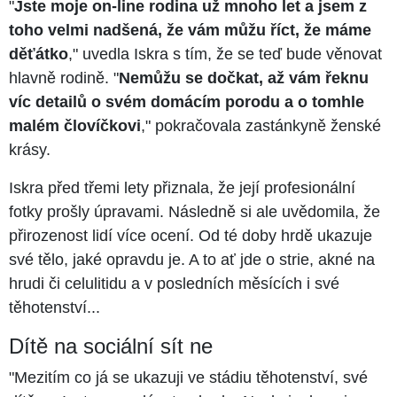
"
Jste moje on-line rodina už mnoho let a jsem z
toho velmi nadšená, že vám můžu říct, že máme
děťátko
," uvedla Iskra s tím, že se teď bude věnovat
hlavně rodině. "
Nemůžu se dočkat, až vám řeknu
víc detailů o svém domácím porodu a o tomhle
malém človíčkovi
," pokračovala zastánkyně ženské
krásy.
Iskra před třemi lety přiznala, že její profesionální
fotky prošly úpravami. Následně si ale uvědomila, že
přirozenost lidí více ocení. Od té doby hrdě ukazuje
své tělo, jaké opravdu je. A to ať jde o strie, akné na
hrudi či celulitidu a v posledních měsících i své
těhotenství...
Dítě na sociální sít ne
"Mezitím co já se ukazuji ve stádiu těhotenství, své