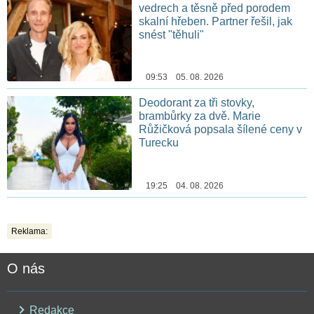
vedrech a těsně před porodem
skalní hřeben. Partner řešil, jak
snést "těhuli"
09:53 05. 08. 2026
Deodorant za tři stovky,
brambůrky za dvě. Marie
Růžičková popsala šílené ceny v
Turecku
19:25 04. 08. 2026
Reklama:
O nás
Redakce