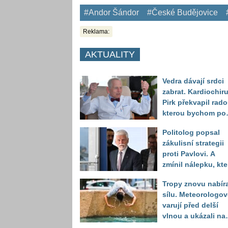
#Andor Šándor
#České Budějovice
Reklama:
AKTUALITY
Vedra dávají srdci
zabrat. Kardiochir
Pirk překvapil rado
kterou bychom po
něj měli odkoukat
Politolog popsal
zvířat
zákulisní strategii
proti Pavlovi. A
zmínil nálepku, kte
mu má záměrně př
Tropy znovu nabíra
volbou uškodit
sílu. Meteorologov
varují před delší
vlnou a ukázali na
místa, kde situace