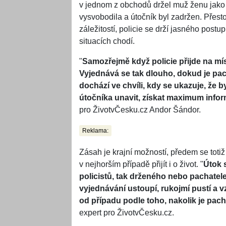
v jednom z obchodů držel muž ženu jako
vysvobodila a útočník byl zadržen. Pře
záležitostí, policie se drží jasného postup
situacích chodí.
"
Samozřejmě když policie přijde na mís
Vyjednává se tak dlouho, dokud je pac
dochází ve chvíli, kdy se ukazuje, že b
útočníka unavit, získat maximum infor
pro ŽivotvČesku.cz Andor Šándor.
Reklama:
Zásah je krajní možností, předem se totiž
v nejhorším případě přijít i o život. "
Útok 
policistů, tak drženého nebo pachatele
vyjednávání ustoupí, rukojmí pustí a v
od případu podle toho, nakolik je pac
expert pro ŽivotvČesku.cz.