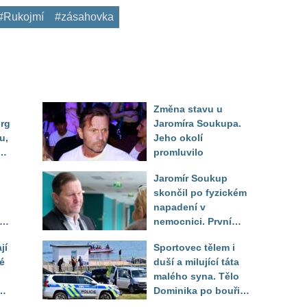
#Rukojmí
#zásahovka
Změna stavu u
urg
Jaromíra Soukupa.
u,
Jeho okolí
dle
promluvilo
 od
Jaromír Soukup
skončil po fyzickém
napadení v
rá
nemocnici. První
ed
slova právničky
jí
Sportovec tělem i
é
duší a milující táta
malého syna. Tělo
Dominika po bouři
na jezeře Most našli