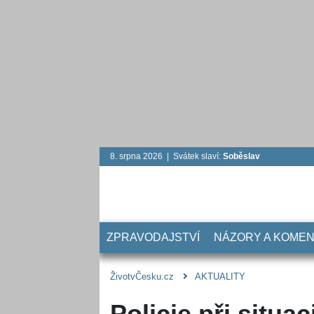
8. srpna 2026 | Svátek slaví:
Soběslav
ZPRAVODAJSTVÍ
NÁZORY A KOME
ŽivotvČesku.cz
AKTUALITY
Policie při situa