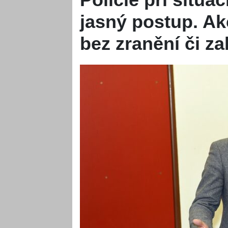
jasný postup. Ak
bez zranění či za