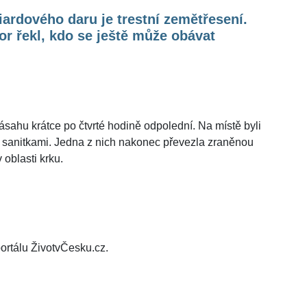
iardového daru je trestní zemětřesení.
r řekl, kdo se ještě může obávat
sahu krátce po čtvrté hodině odpolední. Na místě byli
se sanitkami. Jedna z nich nakonec převezla zraněnou
oblasti krku.
ortálu ŽivotvČesku.cz.