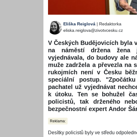
Eliška Reiglová
| Redaktorka
eliska.reiglova@zivotvcesku.cz
V Českých Budějovicích byla 
na náměstí držena žena j
vyjednávala, do budovy ale ná
muže zadržela a převezla na 
rukojmích není v Česku běžn
speciální postup. "Zpočátk
pachatel už vyjednávat nechce
k útoku. Ten se bohužel čas
policistů, tak drženého neb
bezpečnostní expert Andor Šán
Reklama:
Desítky policistů byly ve středu odpoled