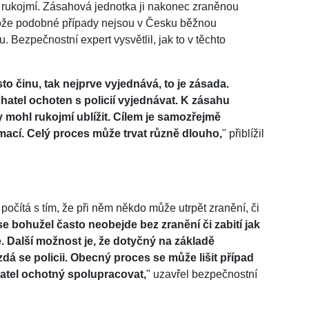
 rukojmí. Zásahová jednotka ji nakonec zraněnou
stože podobné případy nejsou v Česku běžnou
u. Bezpečnostní expert vysvětlil, jak to v těchto
to činu, tak nejprve vyjednává, to je zásada.
hatel ochoten s policií vyjednávat. K zásahu
y mohl rukojmí ublížit. Cílem je samozřejmě
mací. Celý proces může trvat různě dlouho,
" přiblížil
 počítá s tím, že při něm někdo může utrpět zranění, či
se bohužel často neobejde bez zranění či zabití jak
. Další možnost je, že dotyčný na základě
zdá se policii. Obecný proces se může lišit případ
hatel ochotný spolupracovat,
" uzavřel bezpečnostní