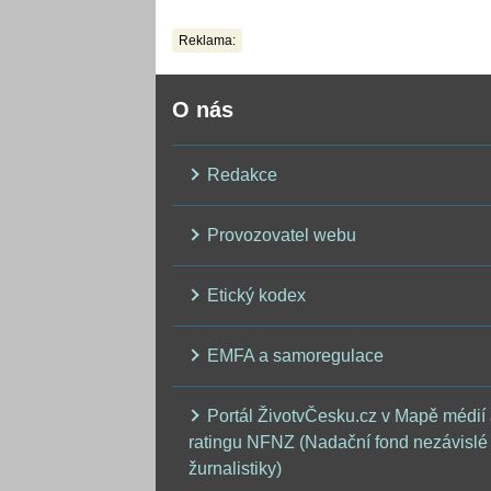
bude nejhorší
Reklama:
O nás
Redakce
Provozovatel webu
Etický kodex
EMFA a samoregulace
Portál ŽivotvČesku.cz v Mapě médií
ratingu NFNZ (Nadační fond nezávislé
žurnalistiky)