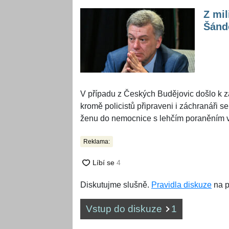
Z mil
Šándo
V případu z Českých Budějovic došlo k zá
kromě policistů připraveni i záchranáři 
ženu do nemocnice s lehčím poraněním v 
Reklama:
Diskutujme slušně.
Pravidla diskuze
na p
Vstup do diskuze
1