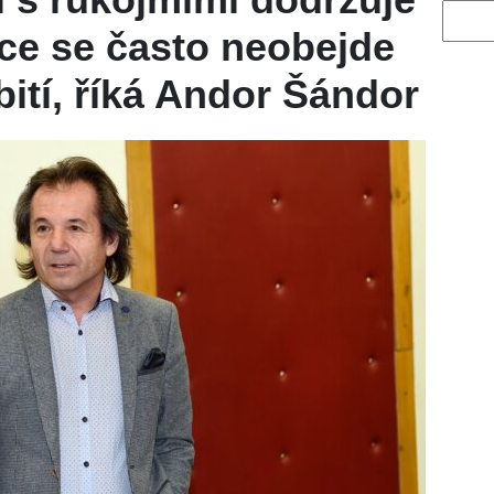
Vyhled
ce se často neobejde
bití, říká Andor Šándor