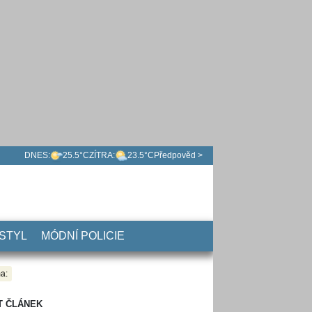
DNES:
25.5°C
ZÍTRA:
23.5°C
Předpověd >
 STYL
MÓDNÍ POLICIE
a:
T ČLÁNEK