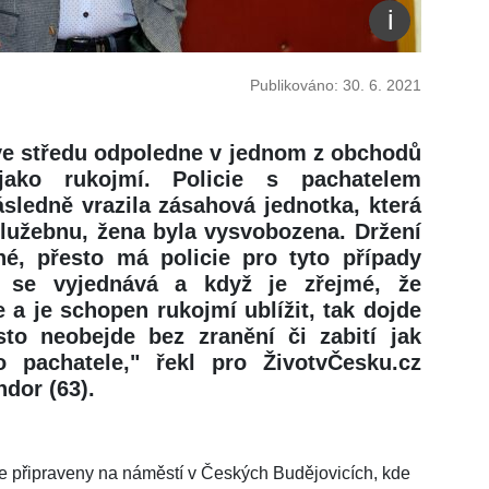
Publikováno: 30. 6. 2021
ve středu odpoledne v jednom z obchodů
ako rukojmí. Policie s pachatelem
sledně vrazila zásahová jednotka, která
služebnu, žena byla vysvobozena. Držení
é, přesto má policie pro tyto případy
u se vyjednává a když je zřejmé, že
 a je schopen rukojmí ublížit, tak dojde
to neobejde bez zranění či zabití jak
o pachatele," řekl pro ŽivotvČesku.cz
dor (63).
ne připraveny na náměstí v Českých Budějovicích, kde