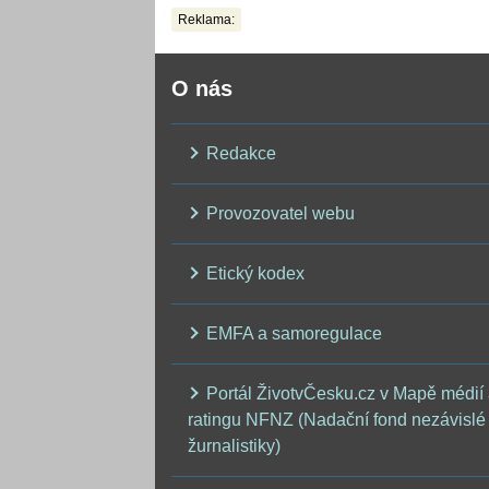
Reklama:
O nás
Redakce
Provozovatel webu
Etický kodex
EMFA a samoregulace
Portál ŽivotvČesku.cz v Mapě médií
ratingu NFNZ (Nadační fond nezávislé
žurnalistiky)