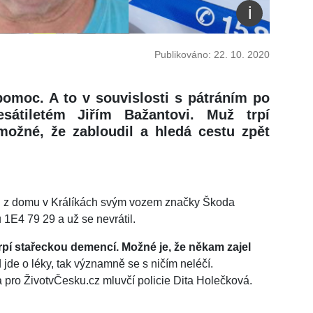
Publikováno: 22. 10. 2020
pomoc. A to v souvislosti s pátráním po
átiletém Jiřím Bažantovi. Muž trpí
možné, že zabloudil a hledá cestu zpět
jel z domu v Králíkách svým vozem značky Škoda
1E4 79 29 a už se nevrátil.
rpí stařeckou demencí. Možné je, že někam zajel
 jde o léky, tak významně se s ničím neléčí.
 pro ŽivotvČesku.cz mluvčí policie Dita Holečková.