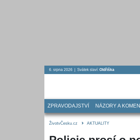
6. srpna 2026 | Svátek slaví:
Oldřiška
ZPRAVODAJSTVÍ
NÁZORY A KOME
ŽivotvČesku.cz
AKTUALITY
Policie prosí o 