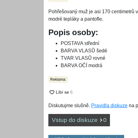
Pohřešovaný muž je asi 170 centimetrů vy
modré tepláky a pantofle.
Popis osoby:
POSTAVA střední
BARVA VLASŮ šedé
TVAR VLASŮ rovné
BARVA OČÍ modrá
Reklama:
Diskutujme slušně.
Pravidla diskuze
na p
Vstup do diskuze
0