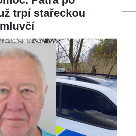
Vyhled
už trpí stařeckou
 mluvčí