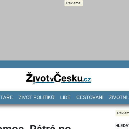
Reklama:
NTÁŘE
ŽIVOT POLITIKŮ
LIDÉ
CESTOVÁNÍ
ŽIVOTNÍ
Reklam
pomoc. Pátrá po
HLEDA