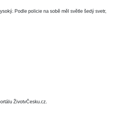
soký. Podle policie na sobě měl světle šedý svetr,
ortálu ŽivotvČesku.cz.