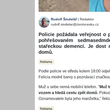
Rudolf Šindelář
| Redaktor
rudolf.sindelar@zivotvcesku.cz
Policie požádala veřejnost o 
pohřešovaném sedmasedmdes
stařeckou demencí. Je dost 
domů.
Reklama:
Podle policie ve středu kolem 18:00 od
Felicia modré barvy s poznávací značkou 
Muž u sebe nemá mobilní telefon. "
Muž t
vozem a hledá cestu zpět domů
. Pokud
Oznamovatele byla jeho manželka," řekla
Reklama: