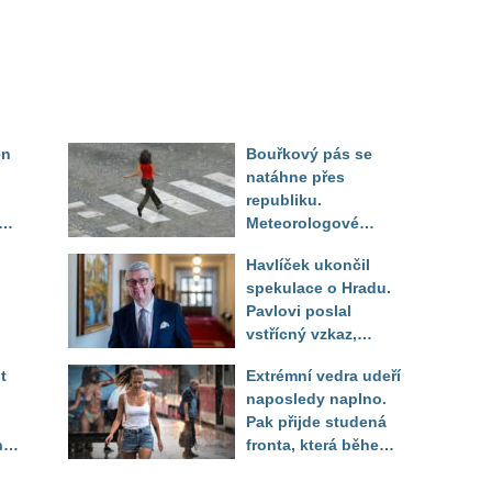
en
Bouřkový pás se
natáhne přes
republiku.
ěď
Meteorologové
zpřesnili lokality pod
Havlíček ukončil
výstrahou, kde hrozí
spekulace o Hradu.
kroupy a prudký vítr
Pavlovi poslal
vstřícný vzkaz,
Decroix pak tvrdě
t
Extrémní vedra udeří
setřel
naposledy naplno.
Pak přijde studená
ny
fronta, která během
několika hodin otočí
počasí