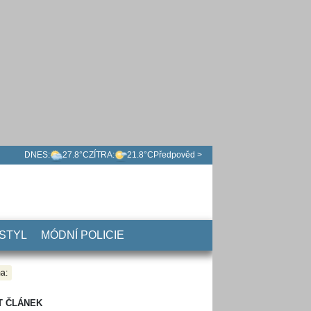
DNES:
27.8°C
ZÍTRA:
21.8°C
Předpověd >
 STYL
MÓDNÍ POLICIE
a:
T ČLÁNEK