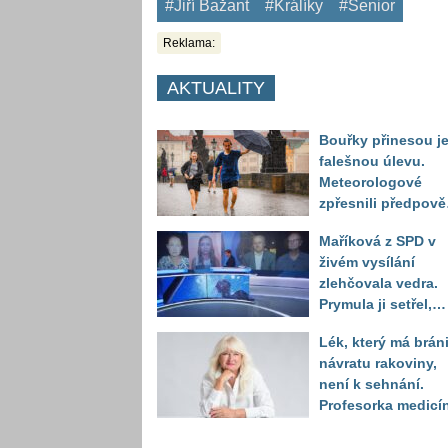
#Jiří Bažant
#Králíky
#Senior
Reklama:
AKTUALITY
Bouřky přinesou j
falešnou úlevu.
Meteorologové
zpřesnili předpov
a oznámili návrat
Maříková z SPD v
horkého počasí
živém vysílání
zlehčovala vedra.
Prymula ji setřel,
když vytáhl děsivé
Lék, který má bráni
číslo
návratu rakoviny,
není k sehnání.
Profesorka medicí
promluvila jako
pacientka