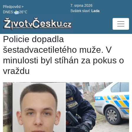
7. srpna 2026
Předpověd >
Svátek slaví:
Lada
DNES:
26°C
Policie dopadla
šestadvacetiletého muže. V
minulosti byl stíhán za pokus o
vraždu