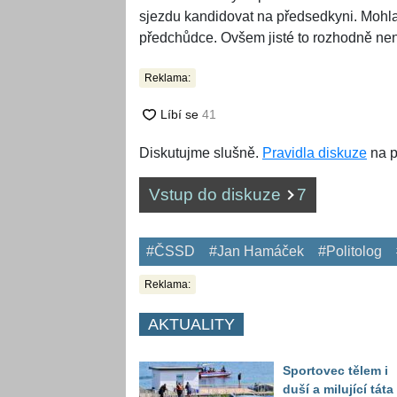
sjezdu kandidovat na předsedkyni. Mohla 
předchůdce. Ovšem jisté to rozhodně nen
Reklama:
Diskutujme slušně.
Pravidla diskuze
na p
Vstup do diskuze
7
#ČSSD
#Jan Hamáček
#Politolog
Reklama:
AKTUALITY
Sportovec tělem i
duší a milující táta