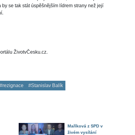
by se tak stát úspěšnějším lídrem strany než její
í.
ortálu ŽivotvČesku.cz.
#rezignace
#Stanislav Balík
Maříková z SPD v
živém vysílání