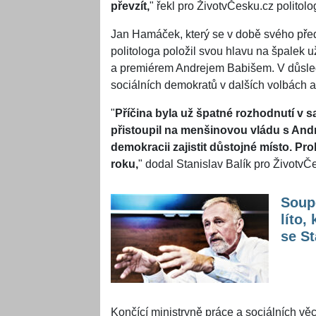
převzít,
" řekl pro ŽivotvČesku.cz politolo
Jan Hamáček, který se v době svého před
politologa položil svou hlavu na špalek u
a premiérem Andrejem Babišem. V důsle
sociálních demokratů v dalších volbách a 
"
Příčina byla už špatné rozhodnutí v
přistoupil na menšinovou vládu s Andr
demokracii zajistit důstojné místo. Pro
roku,
" dodal Stanislav Balík pro ŽivotvČ
Soupe
líto
se St
Končící ministryně práce a sociálních vě