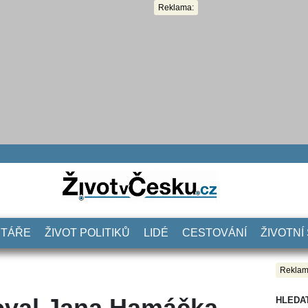
Reklama:
NTÁŘE
ŽIVOT POLITIKŮ
LIDÉ
CESTOVÁNÍ
ŽIVOTNÍ
Reklam
oval Jana Hamáčka,
HLEDA