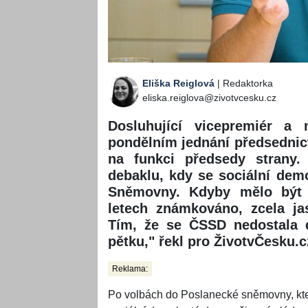
Eliška Reiglová
| Redaktorka
eliska.reiglova@zivotvcesku.cz
Dosluhující vicepremiér a
pondělním jednání předsednict
na funkci předsedy strany.
debaklu, kdy se sociální dem
Sněmovny. Kdyby mělo být j
letech známkováno, zcela jas
Tím, že se ČSSD nedostala 
pětku," řekl pro ŽivotvČesku.cz
Reklama:
Po volbách do Poslanecké sněmovny, kter