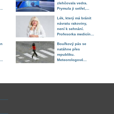
zlehčovala vedra.
Prymula ji setřel,
li
když vytáhl děsivé
Lék, který má bránit
číslo
návratu rakoviny,
není k sehnání.
Profesorka medicíny
promluvila jako
en
Bouřkový pás se
pacientka
natáhne přes
republiku.
ěď
Meteorologové
zpřesnili lokality pod
výstrahou, kde hrozí
kroupy a prudký vítr