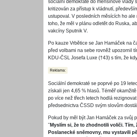
sociální demokraté do menšinové vlády s
kritizován za přístup k vládnutí, předevší
ustupoval. V posledních měsících ho ale 
toho, že měl v plánu odletět do Ruska, a
vakcíny Sputnik V.
Po kauze Vrbětice se Jan Hamáček na čas 
před volbami na sebe rovněž upozornil t
KDU-ČSL Josefa Luxe (†43) s tím, že kdy
Reklama:
Sociální demokraté se poprvé po 19 let
získali jen 4,65 % hlasů. Téměř okamžit
po více než třech letech hodlá rezignova
předsednictva ČSSD svým slovům dostál a
Pokud by měl být Jan Hamáček za svůj po
"
Myslím si, že to zhodnotili voliči. T
Poslanecké sněmovny, mu vystavili pě