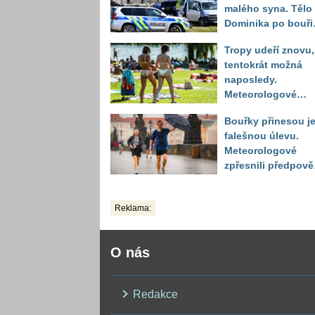
malého syna. Tělo
Dominika po bouři
na jezeře Most naš
Tropy udeří znovu,
až druhý den
tentokrát možná
naposledy.
Meteorologové
zpřesnili výhled až
Bouřky přinesou j
do září
falešnou úlevu.
Meteorologové
zpřesnili předpov
a oznámili návrat
horkého počasí
Reklama:
O nás
Redakce