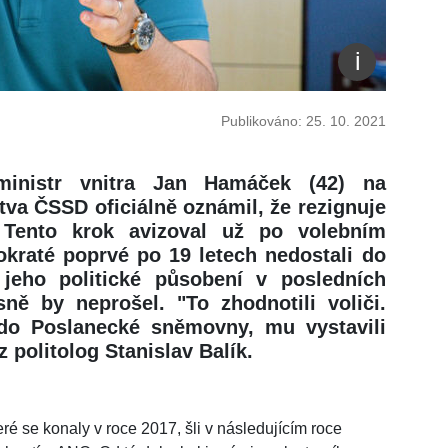
Publikováno: 25. 10. 2021
 ministr vnitra Jan Hamáček (42) na
va ČSSD oficiálně oznámil, že rezignuje
 Tento krok avizoval už po volebním
okraté poprvé po 19 letech nedostali do
eho politické působení v posledních
ně by neprošel. "To zhodnotili voliči.
do Poslanecké sněmovny, mu vystavili
 politolog Stanislav Balík.
é se konaly v roce 2017, šli v následujícím roce