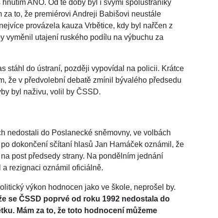
 hnutím ANO. Od té doby byl i svými spolustraníky
m za to, že premiérovi Andreji Babišovi neustále
nejvíce provázela kauza Vrbětice, kdy byl nařčen z
by vyměnil utajení ruského podílu na výbuchu za
stáhl do ústraní, později vypovídal na policii. Krátce
ím, že v předvolební debatě zmínil bývalého předsedu
by byl naživu, volil by ČSSD.
ech nedostali do Poslanecké sněmovny, ve volbách
ě po dokončení sčítaní hlasů Jan Hamáček oznámil, že
t na post předsedy strany. Na pondělním jednání
 rezignaci oznámil oficiálně.
litický výkon hodnocen jako ve škole, neprošel by.
ím, že se ČSSD poprvé od roku 1992 nedostala do
tku. Mám za to, že toto hodnocení můžeme