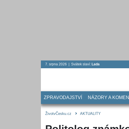
7. srpna 2026 | Svátek slaví:
Lada
ZPRAVODAJSTVÍ
NÁZORY A KOME
ŽivotvČesku.cz
AKTUALITY
Politolog známk