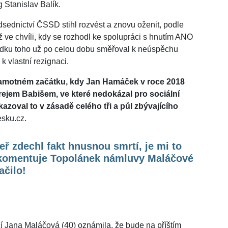
g Stanislav Balík.
sednictví ČSSD stihl rozvést a znovu oženit, podle
ž ve chvíli, kdy se rozhodl ke spolupráci s hnutím ANO
dku toho už po celou dobu směřoval k neúspěchu
k vlastní rezignaci.
 samotném začátku, kdy Jan Hamáček v roce 2018
ejem Babišem, ve které nedokázal pro sociální
kazoval to v zásadě celého tři a půl zbývajícího
esku.cz.
ř zdechl fakt hnusnou smrtí, je mi to
, komentuje Topolánek námluvy Maláčové
ačilo!
cí Jana Maláčová (40) oznámila, že bude na příštím