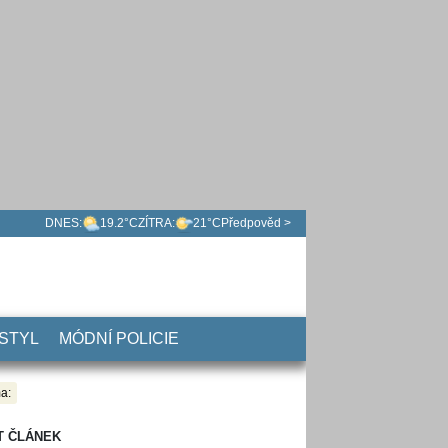
DNES:
19.2°C
ZÍTRA:
21°C
Předpověd >
 STYL
MÓDNÍ POLICIE
a:
T ČLÁNEK