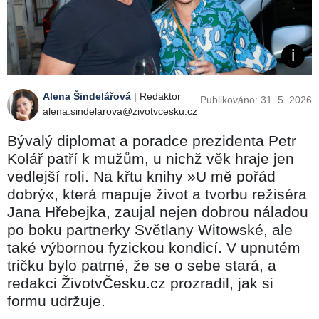
Alena Šindelářová
| Redaktor
Publikováno: 31. 5. 2026
alena.sindelarova@zivotvcesku.cz
Bývalý diplomat a poradce prezidenta Petr
Kolář patří k mužům, u nichž věk hraje jen
vedlejší roli. Na křtu knihy »U mě pořád
dobrý«, která mapuje život a tvorbu režiséra
Jana Hřebejka, zaujal nejen dobrou náladou
po boku partnerky Světlany Witowské, ale
také výbornou fyzickou kondicí. V upnutém
tričku bylo patrné, že se o sebe stará, a
redakci ŽivotvČesku.cz prozradil, jak si
formu udržuje.