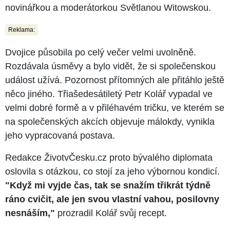
novinářkou a moderátorkou Světlanou Witowskou.
Reklama:
Dvojice působila po celý večer velmi uvolněně.
Rozdávala úsměvy a bylo vidět, že si společenskou
událost užívá. Pozornost přítomných ale přitáhlo ještě
něco jiného. Třiašedesátiletý Petr Kolář vypadal ve
velmi dobré formě a v přiléhavém tričku, ve kterém se
na společenských akcích objevuje málokdy, vynikla
jeho vypracovaná postava.
Redakce ŽivotvČesku.cz proto bývalého diplomata
oslovila s otázkou, co stojí za jeho výbornou kondicí.
"Když mi vyjde čas, tak se snažím třikrát týdně
ráno cvičit, ale jen svou vlastní vahou, posilovny
nesnáším,"
prozradil Kolář svůj recept.