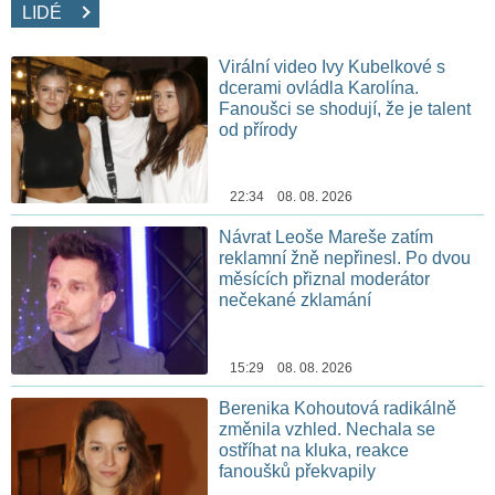
LIDÉ
Virální video Ivy Kubelkové s
dcerami ovládla Karolína.
Fanoušci se shodují, že je talent
od přírody
22:34 08. 08. 2026
Návrat Leoše Mareše zatím
reklamní žně nepřinesl. Po dvou
měsících přiznal moderátor
nečekané zklamání
15:29 08. 08. 2026
Berenika Kohoutová radikálně
změnila vzhled. Nechala se
ostříhat na kluka, reakce
fanoušků překvapily