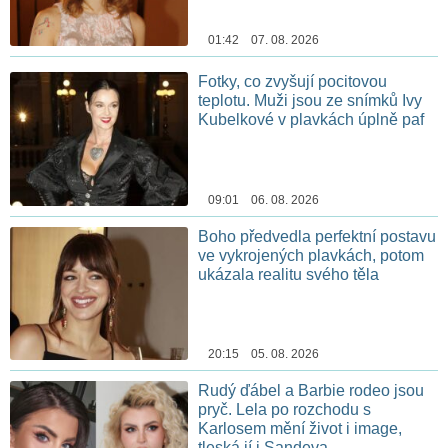
01:42 07. 08. 2026
Fotky, co zvyšují pocitovou
teplotu. Muži jsou ze snímků Ivy
Kubelkové v plavkách úplně paf
09:01 06. 08. 2026
Boho předvedla perfektní postavu
ve vykrojených plavkách, potom
ukázala realitu svého těla
20:15 05. 08. 2026
Rudý ďábel a Barbie rodeo jsou
pryč. Lela po rozchodu s
Karlosem mění život i image,
tleská jí i Sandeva