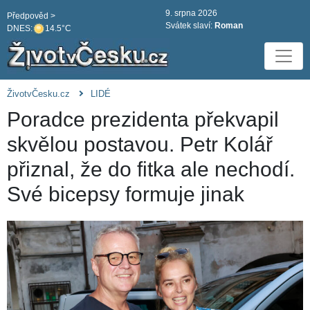
9. srpna 2026
Předpověd >
Svátek slaví:
Roman
DNES:
14.5°C
ŽivotvČesku.cz
LIDÉ
Poradce prezidenta překvapil
skvělou postavou. Petr Kolář
přiznal, že do fitka ale nechodí.
Své bicepsy formuje jinak