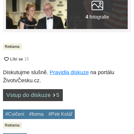
4
fotografie
Reklama:
Diskutujme slušně.
Pravidla diskuze
na portálu
ŽivotvČesku.cz.
Vstup do diskuze
5
#Cvičení
#forma
#Petr Kolář
Reklama: