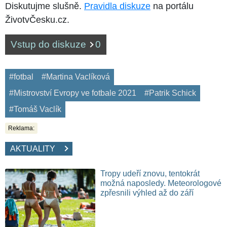
Diskutujme slušně.
Pravidla diskuze
na portálu
ŽivotvČesku.cz.
Vstup do diskuze
0
#fotbal
#Martina Vaclíková
#Mistrovství Evropy ve fotbale 2021
#Patrik Schick
#Tomáš Vaclík
Reklama:
AKTUALITY
Tropy udeří znovu, tentokrát
možná naposledy. Meteorologové
zpřesnili výhled až do září