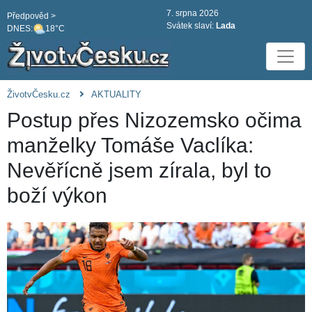
7. srpna 2026
Předpověd >
Svátek slaví:
Lada
DNES:
18°C
ŽivotvČesku.cz
AKTUALITY
Postup přes Nizozemsko očima
manželky Tomáše Vaclíka:
Nevěřícně jsem zírala, byl to
boží výkon