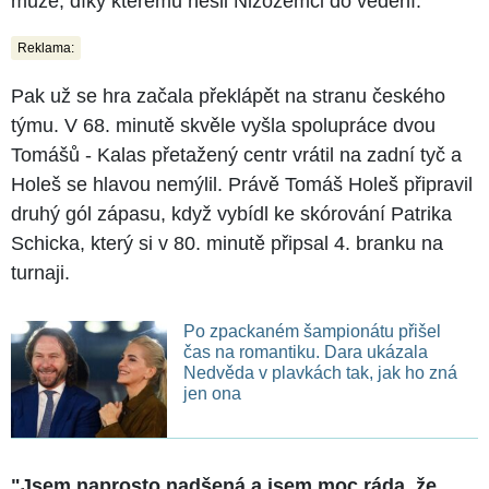
muže, díky kterému nešli Nizozemci do vedení.
Reklama:
Pak už se hra začala překlápět na stranu českého
týmu. V 68. minutě skvěle vyšla spolupráce dvou
Tomášů - Kalas přetažený centr vrátil na zadní tyč a
Holeš se hlavou nemýlil. Právě Tomáš Holeš připravil
druhý gól zápasu, když vybídl ke skórování Patrika
Schicka, který si v 80. minutě připsal 4. branku na
turnaji.
Po zpackaném šampionátu přišel
čas na romantiku. Dara ukázala
Nedvěda v plavkách tak, jak ho zná
jen ona
"Jsem naprosto nadšená a jsem moc ráda, že