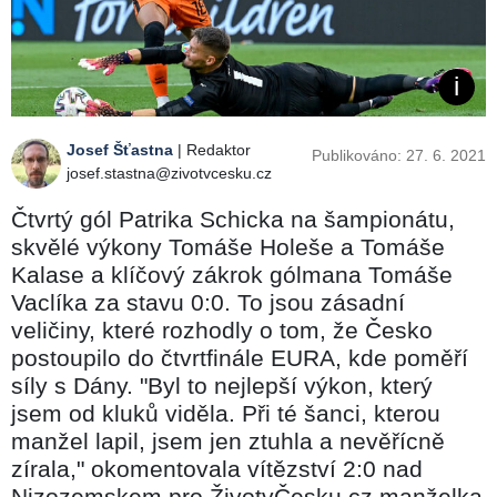
Josef Šťastna
| Redaktor
Publikováno: 27. 6. 2021
josef.stastna@zivotvcesku.cz
Čtvrtý gól Patrika Schicka na šampionátu,
skvělé výkony Tomáše Holeše a Tomáše
Kalase a klíčový zákrok gólmana Tomáše
Vaclíka za stavu 0:0. To jsou zásadní
veličiny, které rozhodly o tom, že Česko
postoupilo do čtvrtfinále EURA, kde poměří
síly s Dány. "Byl to nejlepší výkon, který
jsem od kluků viděla. Při té šanci, kterou
manžel lapil, jsem jen ztuhla a nevěřícně
zírala," okomentovala vítězství 2:0 nad
Nizozemskem pro ŽivotvČesku.cz manželka