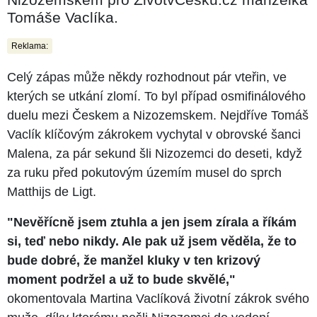
Tomáše Vaclíka.
Reklama:
Celý zápas může někdy rozhodnout pár vteřin, ve
kterých se utkání zlomí. To byl případ osmifinálového
duelu mezi Českem a Nizozemskem. Nejdříve Tomáš
Vaclík klíčovým zákrokem vychytal v obrovské šanci
Malena, za pár sekund šli Nizozemci do deseti, když
za ruku před pokutovým územím musel do sprch
Matthijs de Ligt.
"Nevěřícně jsem ztuhla a jen jsem zírala a říkám
si, teď nebo nikdy. Ale pak už jsem věděla, že to
bude dobré, že manžel kluky v ten krizový
moment podržel a už to bude skvělé,"
okomentovala Martina Vaclíková životní zákrok svého