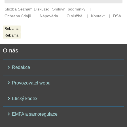
Reklama:
Reklama:
O nás
Redakce
Provozovatel webu
Etický kodex
EMFA a samoregulace