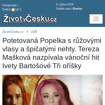
9. srpna 2026
Předpověd >
Svátek slaví:
Roman
DNES:
18°C
ŽivotvČesku.cz
LIDÉ
Potetovaná Popelka s růžovými
vlasy a špičatými nehty. Tereza
Mašková nazpívala vánoční hit
Ivety Bartošové Tři oříšky