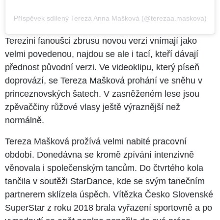
Příspěvek sdílený Tereza Anna Mašková (@terezaa.maskova)
Terezini fanoušci zbrusu novou verzi vnímají jako
velmi povedenou, najdou se ale i tací, kteří dávají
přednost původní verzi. Ve videoklipu, který píseň
doprovází, se Tereza Mašková prohání ve sněhu v
princeznovských šatech. V zasněženém lese jsou
zpěvaččiny růžové vlasy ještě výraznější než
normálně.
Tereza Mašková prožívá velmi nabité pracovní
období. Donedávna se kromě zpívání intenzivně
věnovala i společenským tancům. Do čtvrtého kola
tančila v soutěži StarDance, kde se svým tanečním
partnerem sklízela úspěch. Vítězka Česko Slovenské
SuperStar z roku 2018 brala vyřazení sportovně a po