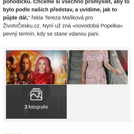
pohodičku. Chceme si všechno promyslet, aby to
bylo podle našich představ, a uvidíme, jak to
půjde dál,
" řekla Tereza Mašková pro
ŽivotvČesku.cz. Nyní už zná »novodobá Popelka«
pevný termín, kdy se stane vdanou paní.
3
fotografie