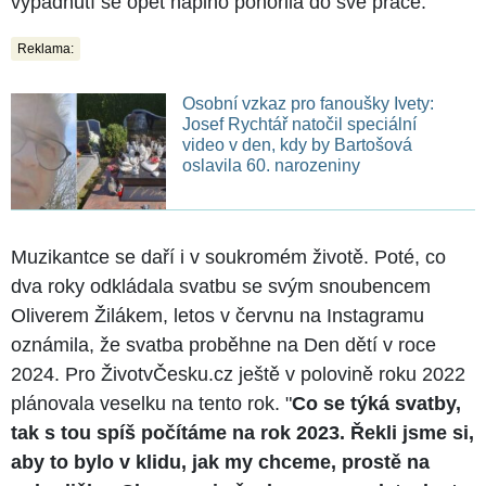
vypadnutí se opět naplno ponořila do své práce.
Reklama:
Osobní vzkaz pro fanoušky Ivety:
Josef Rychtář natočil speciální
video v den, kdy by Bartošová
oslavila 60. narozeniny
Muzikantce se daří i v soukromém životě. Poté, co
dva roky odkládala svatbu se svým snoubencem
Oliverem Žilákem, letos v červnu na Instagramu
oznámila, že svatba proběhne na Den dětí v roce
2024. Pro ŽivotvČesku.cz ještě v polovině roku 2022
plánovala veselku na tento rok. "
Co se týká svatby,
tak s tou spíš počítáme na rok 2023. Řekli jsme si,
aby to bylo v klidu, jak my chceme, prostě na