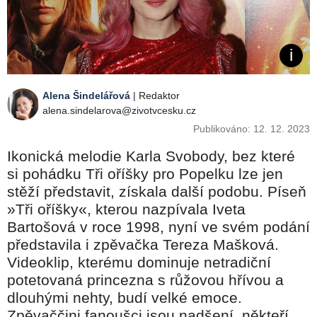
Alena Šindelářová
| Redaktor
alena.sindelarova@zivotvcesku.cz
Publikováno: 12. 12. 2023
Ikonická melodie Karla Svobody, bez které
si pohádku Tři oříšky pro Popelku lze jen
stěží představit, získala další podobu. Píseň
»Tři oříšky«, kterou nazpívala Iveta
Bartošová v roce 1998, nyní ve svém podání
představila i zpěvačka Tereza Mašková.
Videoklip, kterému dominuje netradiční
potetovaná princezna s růžovou hřívou a
dlouhými nehty, budí velké emoce.
Zpěvaččini fanoušci jsou nadšení, někteří