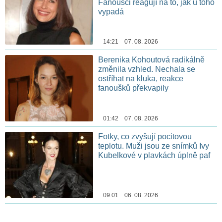
Fanoušci reagují na to, jak u toho
vypadá
14:21 07. 08. 2026
Berenika Kohoutová radikálně
změnila vzhled. Nechala se
ostříhat na kluka, reakce
fanoušků překvapily
01:42 07. 08. 2026
Fotky, co zvyšují pocitovou
teplotu. Muži jsou ze snímků Ivy
Kubelkové v plavkách úplně paf
09:01 06. 08. 2026