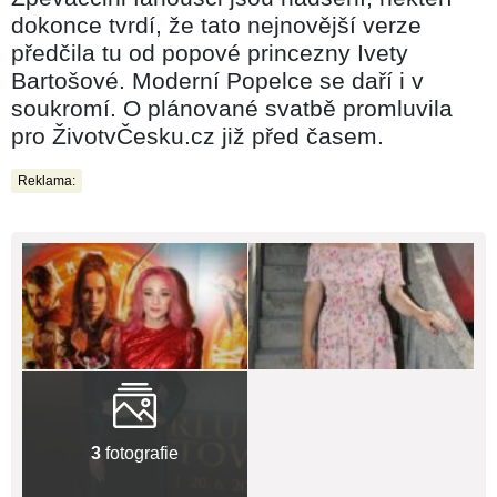
dokonce tvrdí, že tato nejnovější verze
předčila tu od popové princezny Ivety
Bartošové. Moderní Popelce se daří i v
soukromí. O plánované svatbě promluvila
pro ŽivotvČesku.cz již před časem.
Reklama:
3
fotografie