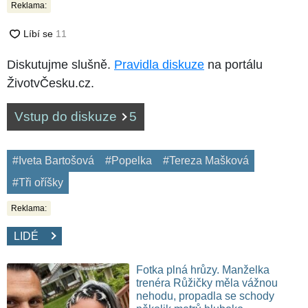
Reklama:
Diskutujme slušně.
Pravidla diskuze
na portálu
ŽivotvČesku.cz.
Vstup do diskuze
5
#Iveta Bartošová
#Popelka
#Tereza Mašková
#Tři oříšky
Reklama:
LIDÉ
Fotka plná hrůzy. Manželka
trenéra Růžičky měla vážnou
nehodu, propadla se schody