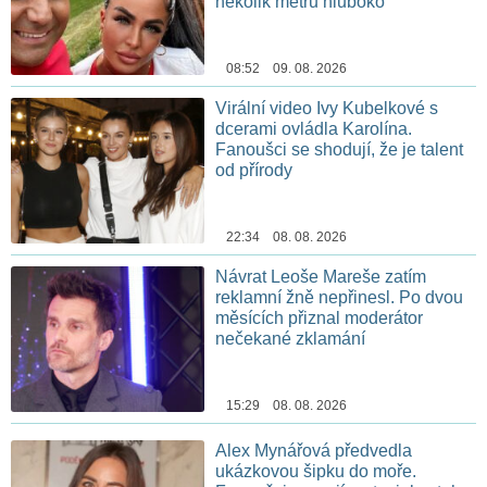
několik metrů hluboko
08:52 09. 08. 2026
Virální video Ivy Kubelkové s
dcerami ovládla Karolína.
Fanoušci se shodují, že je talent
od přírody
22:34 08. 08. 2026
Návrat Leoše Mareše zatím
reklamní žně nepřinesl. Po dvou
měsících přiznal moderátor
nečekané zklamání
15:29 08. 08. 2026
Alex Mynářová předvedla
ukázkovou šipku do moře.