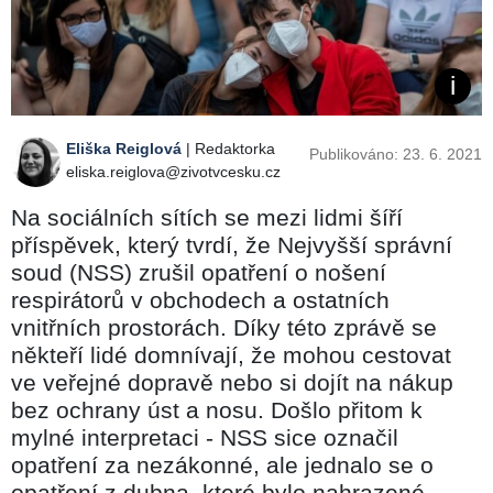
Eliška Reiglová
| Redaktorka
Publikováno: 23. 6. 2021
eliska.reiglova@zivotvcesku.cz
Na sociálních sítích se mezi lidmi šíří
příspěvek, který tvrdí, že Nejvyšší správní
soud (NSS) zrušil opatření o nošení
respirátorů v obchodech a ostatních
vnitřních prostorách. Díky této zprávě se
někteří lidé domnívají, že mohou cestovat
ve veřejné dopravě nebo si dojít na nákup
bez ochrany úst a nosu. Došlo přitom k
mylné interpretaci - NSS sice označil
opatření za nezákonné, ale jednalo se o
opatření z dubna, které bylo nahrazené