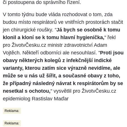
či postoupena do správního řízení.
V tomto týdnu bude vláda rozhodovat o tom, zda
budou místo respirátorů ve vnitřních prostorách stačit
jen chirurgické roušky. "
Já bych se osobně k tomu
klonil a kloní se k tomu hlavní hygienička,
" řekl
pro ŽivotvČesku.cz ministr zdravotnictví Adam
Vojtěch. Někteří odborníci ale nesouhlasí. "
Proti jsou
obavy některých kolegů z infekčnější indické
varianty, kterou zatím sice výrazně nevidíme, ale
může se u nás už šířit, a současné obavy z toho,
že případný následný návrat k respirátorům by se
nesetkal s ochotou,
" vysvětlil pro ŽivotvČesku.cz
epidemiolog Rastislav Maďar
Reklama:
Reklama: