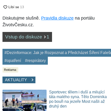
Diskutujme slušně.
Pravidla diskuze
na portálu
ŽivotvČesku.cz.
Vstup do diskuze
1
#Dezinformace: Jak je Rozpoznat a Předcházet Šíření Fale
#opatření
#respirátory
Reklama:
AKTUALITY
Sportovec tělem i duší a milující
táta malého syna. Tělo Dominika
po bouři na jezeře Most našli až
druhý den