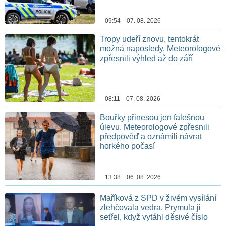
09:54 07. 08. 2026
Tropy udeří znovu, tentokrát
možná naposledy. Meteorologové
zpřesnili výhled až do září
08:11 07. 08. 2026
Bouřky přinesou jen falešnou
úlevu. Meteorologové zpřesnili
předpověď a oznámili návrat
horkého počasí
13:38 06. 08. 2026
Maříková z SPD v živém vysílání
zlehčovala vedra. Prymula ji
setřel, když vytáhl děsivé číslo