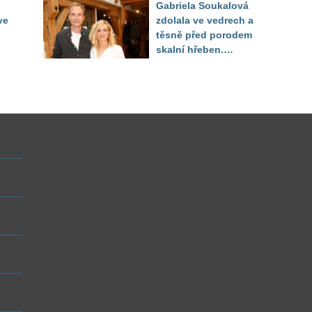
Gabriela Soukalová
sledoval pod dekou
ve
zdolala ve vedrech a
těsně před porodem
skalní hřeben.
ého
Partner řešil, jak
snést "těhuli"