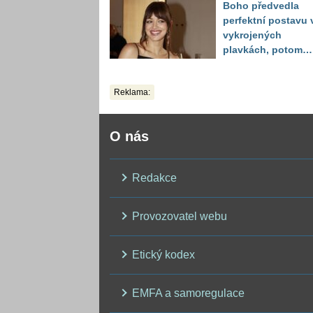
Boho předvedla
perfektní postavu 
vykrojených
plavkách, potom
ukázala realitu sv
těla
Reklama:
O nás
Redakce
Provozovatel webu
Etický kodex
EMFA a samoregulace