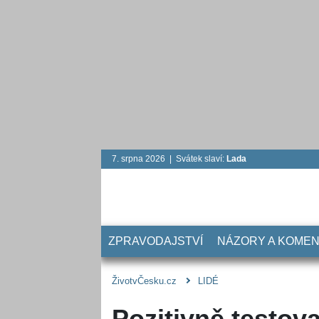
7. srpna 2026 | Svátek slaví:
Lada
ZPRAVODAJSTVÍ
NÁZORY A KOME
ŽivotvČesku.cz
LIDÉ
Pozitivně testo