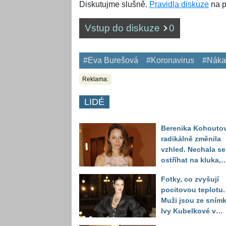
Diskutujme slušně.
Pravidla diskuze
na p
Vstup do diskuze
0
#Eva Burešová
#Koronavirus
#Náka
Reklama:
LIDÉ
Berenika Kohouto
radikálně změnila
vzhled. Nechala se
ostříhat na kluka,
reakce fanoušků
Fotky, co zvyšují
překvapily
pocitovou teplotu.
Muži jsou ze sním
Ivy Kubelkové v
plavkách úplně pa