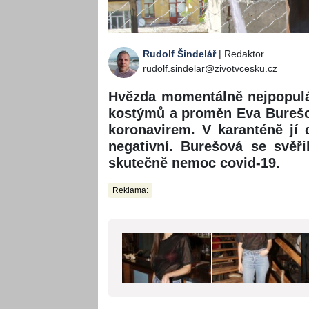
Rudolf Šindelář
| Redaktor
rudolf.sindelar@zivotvcesku.cz
Hvězda momentálně nejpopulá
kostýmů a proměn Eva Burešová
koronavirem. V karanténě jí 
negativní. Burešová se svěř
skutečně nemoc covid-19.
Reklama: