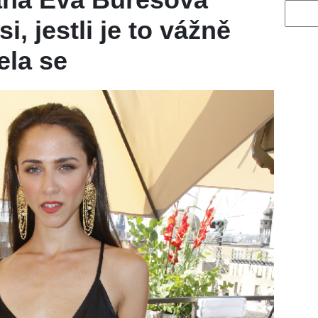
Vyhled
i, jestli je to vážně
ela se