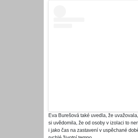
Eva Burešová také uvedla, že uvažovala, 
si uvědomila, že od osoby v izolaci to n
i jako čas na zastavení v uspěchané době
rychlé životní tempo.