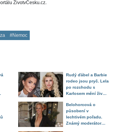
ortálu ŽivotvČesku.cz.
za
#Nemoc
vá
Rudý ďábel a Barbie
rodeo jsou pryč. Lela
po rozchodu s
Karlosem mění život i
image, tleská jí i
Belohorcová o
Sandeva
působení v
ků
lechtivém pořadu.
Známý moderátor
f
přiznal, že ji dírkou