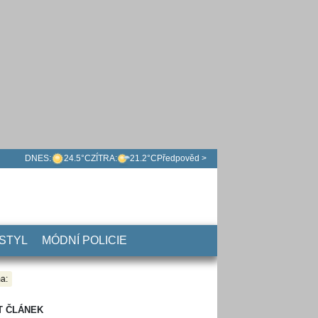
DNES:
24.5°C
ZÍTRA:
21.2°C
Předpověd >
 STYL
MÓDNÍ POLICIE
a:
T ČLÁNEK