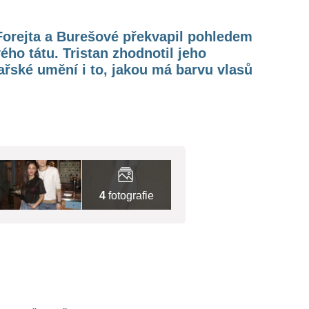
Forejta a Burešové překvapil pohledem
ého tátu. Tristan zhodnotil jeho
řské umění i to, jakou má barvu vlasů
4
fotografie