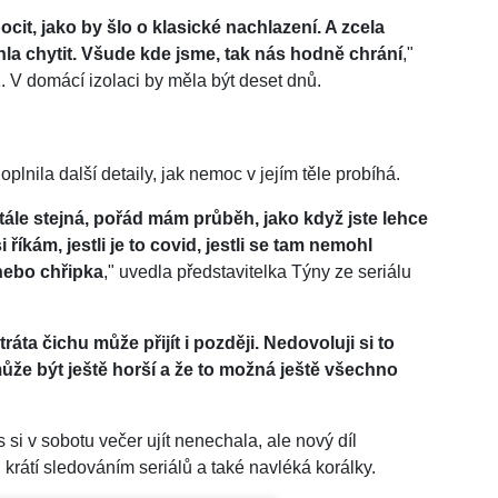
it, jako by šlo o klasické nachlazení. A zcela
la chytit. Všude kde jsme, tak nás hodně chrání
,"
 V domácí izolaci by měla být deset dnů.
lnila další detaily, jak nemoc v jejím těle probíhá.
stále stejná, pořád mám průběh, jako když jste lehce
říkám, jestli je to covid, jestli se tam nemohl
 nebo chřipka
," uvedla představitelka Týny ze seriálu
ráta čichu může přijít i později. Nedovoluji si to
může být ještě horší a že to možná ještě všechno
si v sobotu večer ujít nenechala, ale nový díl
rátí sledováním seriálů a také navléká korálky.