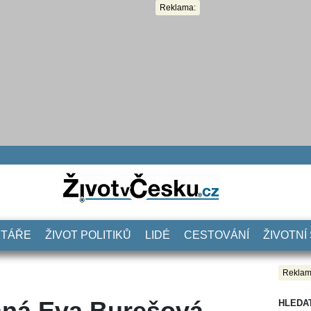
Reklama:
NTÁŘE
ŽIVOT POLITIKŮ
LIDÉ
CESTOVÁNÍ
ŽIVOTNÍ
Reklam
vaná Eva Burešová
HLEDA