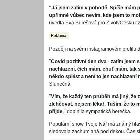
"Já jsem zatím v pohodě. Spíše mám poc
upřímně vůbec nevím, kde jsem to moh
uvedla Eva Burešová pro ŽivotvČesku.cz.
Reklama:
Později na svém instagramovém profilu dop
"
Covid pozitivní den dva - zatím jsem 
nachlazení, čich mám, chuť mám, tak si 
někdo splést a není to jen nachlazení
Slunečná.
"
Vím, že každý ten průběh má jiný, že zt
zlehčovat, nejsem lékař. Tuším, že to 
přijde
," doplnila sympatická herečka.
Populární show Tvoje tvář má známý hlas 
sledovala zachumlaná pod dekou. Čas si k