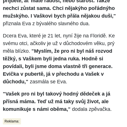
přijdete, ať máte radost, nebo starost. Takže
nechci zůstat sama. Chci nějakýho pořádnýho
mužskýho. I Vaškovi bych přála nějakou duši,"
přiznala Eva z bývalého slavného dua.
Dcera Eva, které je 21 let, nyní žije na Floridě. Ke
svému otci, ačkoliv je už v důchodovém věku, prý
měla blízko.
"Myslím, že pro ni byl náš rozvod
těžký, s Vaškem byli jedna ruka. Hodně si
povídali, byli jsme doma vlastně tři generace.
Evička v pubertě, já v přechodu a Vašek v
důchodu,"
zasmála se Eva.
"Vašek pro ni byl takový hodný dědeček a já
přísná máma. Teď už má taky svůj život, ale
komunikuje s námi oběma,"
dodala zpěvačka.
Reklama: