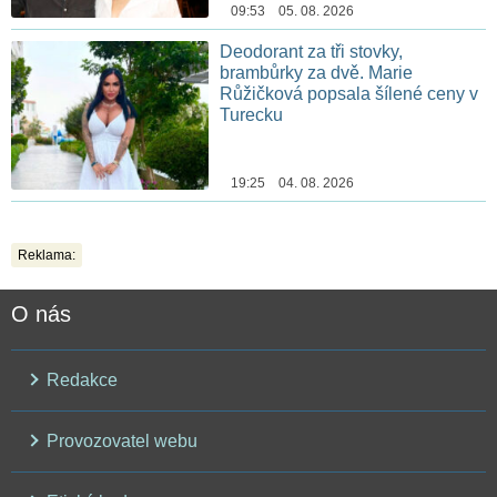
09:53 05. 08. 2026
Deodorant za tři stovky,
brambůrky za dvě. Marie
Růžičková popsala šílené ceny v
Turecku
19:25 04. 08. 2026
Reklama:
O nás
Redakce
Provozovatel webu