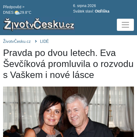
6. srpna 2026
Předpověd >
Svátek slaví:
Oldřiška
DNES:
29.8°C
ŽivotvČesku.cz
LIDÉ
Pravda po dvou letech. Eva
Ševčíková promluvila o rozvodu
s Vaškem i nové lásce