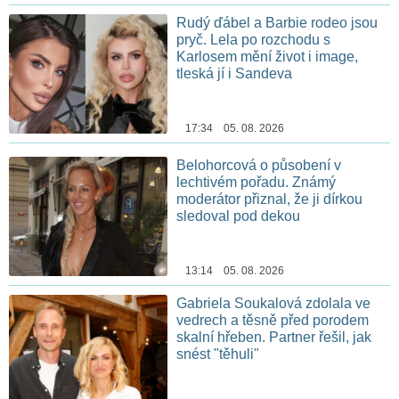
Rudý ďábel a Barbie rodeo jsou
pryč. Lela po rozchodu s
Karlosem mění život i image,
tleská jí i Sandeva
17:34 05. 08. 2026
Belohorcová o působení v
lechtivém pořadu. Známý
moderátor přiznal, že ji dírkou
sledoval pod dekou
13:14 05. 08. 2026
Gabriela Soukalová zdolala ve
vedrech a těsně před porodem
skalní hřeben. Partner řešil, jak
snést "těhuli"