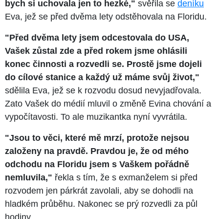
bych si uchovala jen to hezké,"
svěřila se
deníku
Eva, jež se před dvěma lety odstěhovala na Floridu.
"Před dvěma lety jsem odcestovala do USA,
Vašek zůstal zde a před rokem jsme ohlásili
konec činnosti a rozvedli se. Prostě jsme dojeli
do cílové stanice a každý už máme svůj život,"
sdělila Eva, jež se k rozvodu dosud nevyjadřovala.
Zato Vašek do médií mluvil o změně Evina chování a
vypočítavosti. To ale muzikantka nyní vyvrátila.
"Jsou to věci, které mě mrzí, protože nejsou
založeny na pravdě. Pravdou je, že od mého
odchodu na Floridu jsem s Vaškem pořádně
nemluvila,"
řekla s tím, že s exmanželem si před
rozvodem jen párkrát zavolali, aby se dohodli na
hladkém průběhu. Nakonec se prý rozvedli za půl
hodiny.