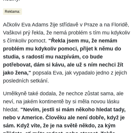
Reklama:
Ačkoliv Eva Adams žije střídavě v Praze a na Floridě,
Vaškovi prý řekla, že nemá problém s tím mu kdykoliv
s čímkoliv pomoct.
"Řekla jsem mu, že nemám
problém mu kdykoliv pomoci, přijet k němu do
studia, s radostí mu nazpívám, co bude
potřebovat, dám si kávu, ale už s ním nechci žít
jako žena,"
popsala Eva, jak vypadalo jedno z jejich
posledních setkání.
Umělkyně také dodala, že nechce zůstat sama, ale
neví, na jakém kontinentě by si měla novou lásku
hledat.
"Nevím, jestli si mám někoho hledat tady,
nebo v Americe. Člověku ale není dobře, když je
sám. Když víte, že je na světě někdo, za kým