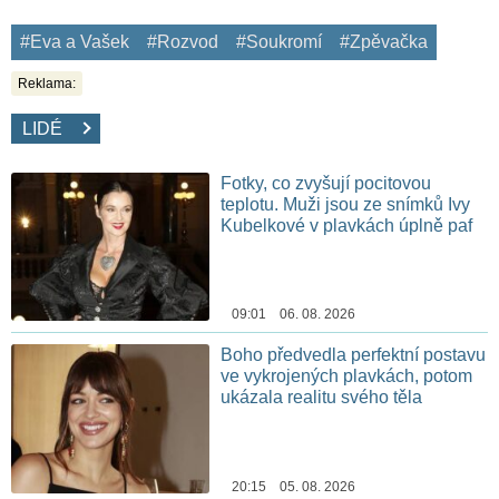
#Eva a Vašek
#Rozvod
#Soukromí
#Zpěvačka
Reklama:
LIDÉ
Fotky, co zvyšují pocitovou
teplotu. Muži jsou ze snímků Ivy
Kubelkové v plavkách úplně paf
09:01 06. 08. 2026
Boho předvedla perfektní postavu
ve vykrojených plavkách, potom
ukázala realitu svého těla
20:15 05. 08. 2026