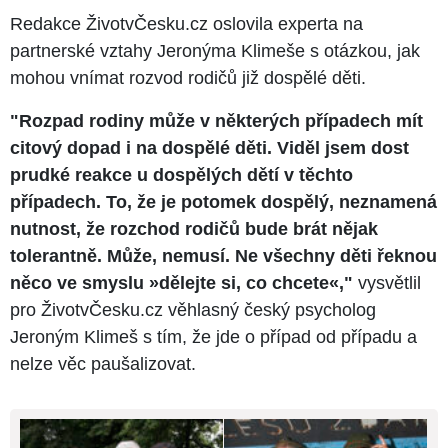
Redakce ŽivotvČesku.cz oslovila experta na
partnerské vztahy Jeronýma Klimeše s otázkou, jak
mohou vnímat rozvod rodičů již dospělé děti.
"Rozpad rodiny může v některých případech mít
citový dopad i na dospělé děti. Viděl jsem dost
prudké reakce u dospělých dětí v těchto
případech. To, že je potomek dospělý, neznamená
nutnost, že rozchod rodičů bude brát nějak
tolerantně. Může, nemusí. Ne všechny děti řeknou
něco ve smyslu »dělejte si, co chcete«,"
vysvětlil
pro ŽivotvČesku.cz věhlasný český psycholog
Jeroným Klimeš s tím, že jde o případ od případu a
nelze věc paušalizovat.