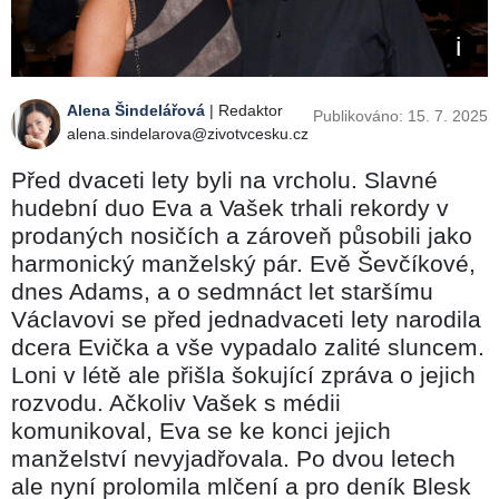
Alena Šindelářová
| Redaktor
Publikováno: 15. 7. 2025
alena.sindelarova@zivotvcesku.cz
Před dvaceti lety byli na vrcholu. Slavné
hudební duo Eva a Vašek trhali rekordy v
prodaných nosičích a zároveň působili jako
harmonický manželský pár. Evě Ševčíkové,
dnes Adams, a o sedmnáct let staršímu
Václavovi se před jednadvaceti lety narodila
dcera Evička a vše vypadalo zalité sluncem.
Loni v létě ale přišla šokující zpráva o jejich
rozvodu. Ačkoliv Vašek s médii
komunikoval, Eva se ke konci jejich
manželství nevyjadřovala. Po dvou letech
ale nyní prolomila mlčení a pro deník Blesk