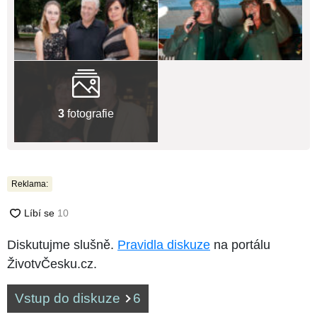
3
fotografie
Reklama:
Diskutujme slušně.
Pravidla diskuze
na portálu
ŽivotvČesku.cz.
Vstup do diskuze
6