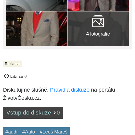
4
fotografie
Reklama:
Diskutujme slušně.
Pravidla diskuze
na portálu
ŽivotvČesku.cz.
Vstup do diskuze
0
#audi
#Auto
#Leoš Mareš