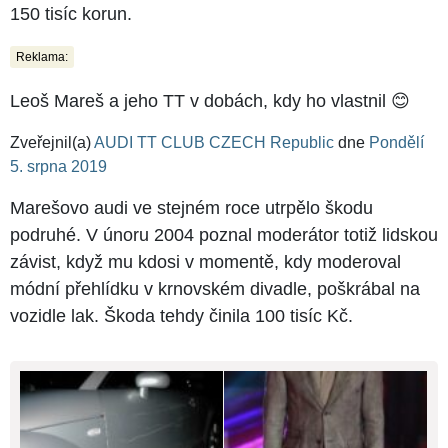
150 tisíc korun.
Reklama:
Leoš Mareš a jeho TT v dobách, kdy ho vlastnil 😊
Zveřejnil(a)
AUDI TT CLUB CZECH Republic
dne
Pondělí
5. srpna 2019
Marešovo audi ve stejném roce utrpělo škodu
podruhé. V únoru 2004 poznal moderátor totiž lidskou
závist, když mu kdosi v momentě, kdy moderoval
módní přehlídku v krnovském divadle, poškrábal na
vozidle lak. Škoda tehdy činila 100 tisíc Kč.