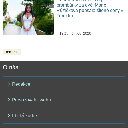
brambůrky za dvě. Marie
Růžičková popsala šílené ceny v
Turecku
19:25 04. 08. 2026
Reklama:
O nás
Redakce
Provozovatel webu
Etický kodex