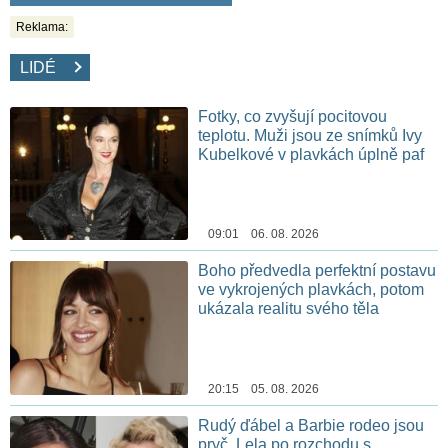
Reklama:
LIDÉ
Fotky, co zvyšují pocitovou
teplotu. Muži jsou ze snímků Ivy
Kubelkové v plavkách úplně paf
09:01 06. 08. 2026
Boho předvedla perfektní postavu
ve vykrojených plavkách, potom
ukázala realitu svého těla
20:15 05. 08. 2026
Rudý ďábel a Barbie rodeo jsou
pryč. Lela po rozchodu s