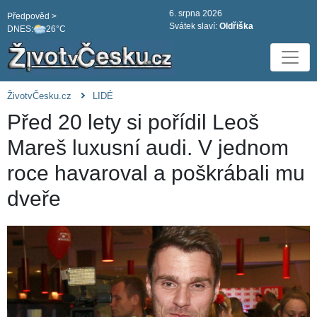
6. srpna 2026
Předpověd >
Svátek slaví:
Oldřiška
DNES:
26°C
ŽivotvČesku.cz
LIDÉ
Před 20 lety si pořídil Leoš
Mareš luxusní audi. V jednom
roce havaroval a poškrábali mu
dveře