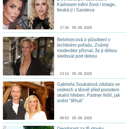
Karlosem mění život i image,
tleská jí i Sandeva
17:34 05. 08. 2026
Belohorcová o působení v
lechtivém pořadu. Známý
moderátor přiznal, že ji dírkou
sledoval pod dekou
13:14 05. 08. 2026
Gabriela Soukalová zdolala ve
vedrech a těsně před porodem
skalní hřeben. Partner řešil, jak
snést "těhuli"
09:53 05. 08. 2026
Deodorant za tři stovky,