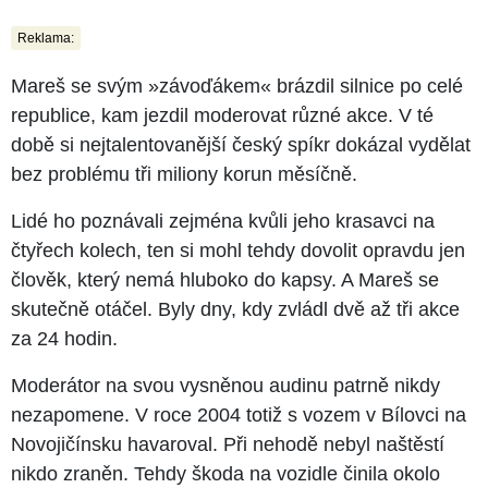
Reklama:
Mareš se svým »závoďákem« brázdil silnice po celé
republice, kam jezdil moderovat různé akce. V té
době si nejtalentovanější český spíkr dokázal vydělat
bez problému tři miliony korun měsíčně.
Lidé ho poznávali zejména kvůli jeho krasavci na
čtyřech kolech, ten si mohl tehdy dovolit opravdu jen
člověk, který nemá hluboko do kapsy. A Mareš se
skutečně otáčel. Byly dny, kdy zvládl dvě až tři akce
za 24 hodin.
Moderátor na svou vysněnou audinu patrně nikdy
nezapomene. V roce 2004 totiž s vozem v Bílovci na
Novojičínsku havaroval. Při nehodě nebyl naštěstí
nikdo zraněn. Tehdy škoda na vozidle činila okolo