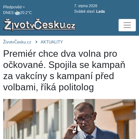
7. srpna 2026
Předpověd >
Svátek slaví:
Lada
DNES:
20.2°C
ŽivotvČesku.cz
AKTUALITY
Premiér chce dva volna pro
očkované. Spojila se kampaň
za vakcíny s kampaní před
volbami, říká politolog