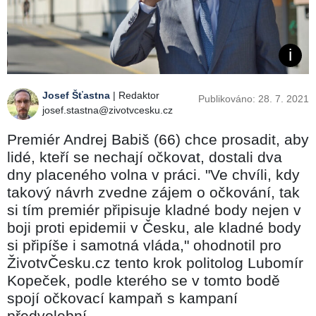
Josef Šťastna
| Redaktor
Publikováno: 28. 7. 2021
josef.stastna@zivotvcesku.cz
Premiér Andrej Babiš (66) chce prosadit, aby
lidé, kteří se nechají očkovat, dostali dva
dny placeného volna v práci. "Ve chvíli, kdy
takový návrh zvedne zájem o očkování, tak
si tím premiér připisuje kladné body nejen v
boji proti epidemii v Česku, ale kladné body
si připíše i samotná vláda," ohodnotil pro
ŽivotvČesku.cz tento krok politolog Lubomír
Kopeček, podle kterého se v tomto bodě
spojí očkovací kampaň s kampaní
předvolební.