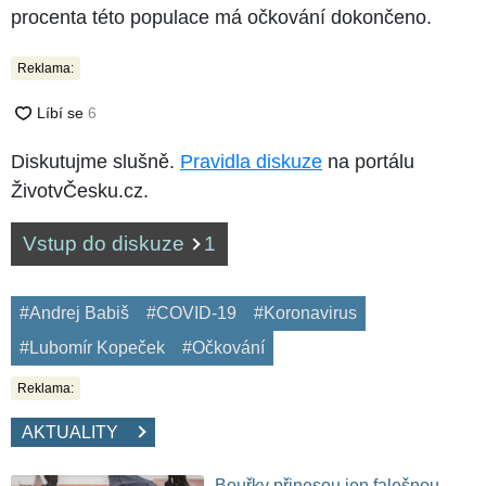
procenta této populace má očkování dokončeno.
Reklama:
Diskutujme slušně.
Pravidla diskuze
na portálu
ŽivotvČesku.cz.
Vstup do diskuze
1
#Andrej Babiš
#COVID-19
#Koronavirus
#Lubomír Kopeček
#Očkování
Reklama:
AKTUALITY
Bouřky přinesou jen falešnou