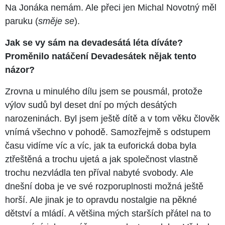
Na Jonáka nemám. Ale přeci jen Michal Novotný měl
paruku (
směje se
).
Jak se vy sám na devadesátá léta díváte?
Proměnilo natáčení Devadesátek nějak tento
názor?
Zrovna u minulého dílu jsem se pousmál, protože
výlov sudů byl deset dní po mých desátých
narozeninách. Byl jsem ještě dítě a v tom věku člověk
vnímá všechno v pohodě. Samozřejmě s odstupem
času vidíme víc a víc, jak ta euforická doba byla
ztřeštěná a trochu ujetá a jak společnost vlastně
trochu nezvládla ten příval nabyté svobody. Ale
dnešní doba je ve své rozporuplnosti možná ještě
horší. Ale jinak je to opravdu nostalgie na pěkné
dětství a mládí. A většina mých starších přátel na to