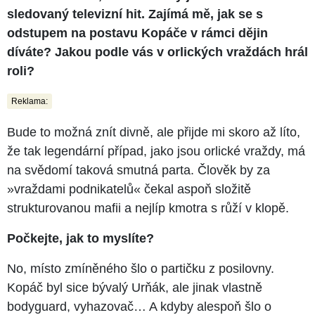
sledovaný televizní hit. Zajímá mě, jak se s
odstupem na postavu Kopáče v rámci dějin
díváte? Jakou podle vás v orlických vraždách hrál
roli?
Reklama:
Bude to možná znít divně, ale přijde mi skoro až líto,
že tak legendární případ, jako jsou orlické vraždy, má
na svědomí taková smutná parta. Člověk by za
»vraždami podnikatelů« čekal aspoň složitě
strukturovanou mafii a nejlíp kmotra s růží v klopě.
Počkejte, jak to myslíte?
No, místo zmíněného šlo o partičku z posilovny.
Kopáč byl sice bývalý Urňák, ale jinak vlastně
bodyguard, vyhazovač… A kdyby alespoň šlo o