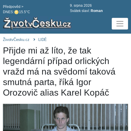
9. srpna 2026
Předpověd >
Svátek slaví:
Roman
DNES:
15.5°C
ŽivotvČesku.cz
LIDÉ
Přijde mi až líto, že tak
legendární případ orlických
vražd má na svědomí taková
smutná parta, říká Igor
Orozovič alias Karel Kopáč