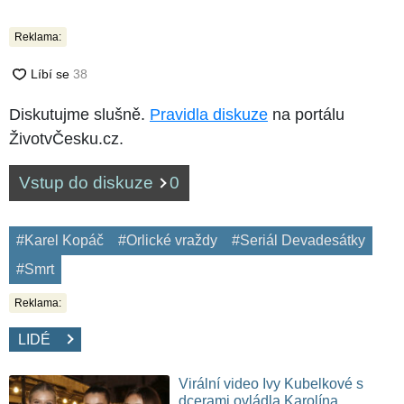
Reklama:
Diskutujme slušně.
Pravidla diskuze
na portálu
ŽivotvČesku.cz.
Vstup do diskuze
0
#Karel Kopáč
#Orlické vraždy
#Seriál Devadesátky
#Smrt
Reklama:
LIDÉ
Virální video Ivy Kubelkové s
dcerami ovládla Karolína.