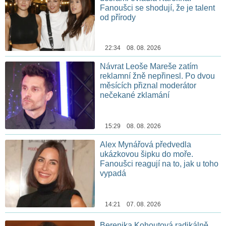
Fanoušci se shodují, že je talent
od přírody
22:34 08. 08. 2026
Návrat Leoše Mareše zatím
reklamní žně nepřinesl. Po dvou
měsících přiznal moderátor
nečekané zklamání
15:29 08. 08. 2026
Alex Mynářová předvedla
ukázkovou šipku do moře.
Fanoušci reagují na to, jak u toho
vypadá
14:21 07. 08. 2026
Berenika Kohoutová radikálně