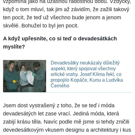
vzpomíná jako na úžasnou radostnou dobu. Vždycky,
když o tom mluví, tak jim až závidím, že zažili takový
ten pocit, že teď už všechno bude jenom a jenom
skvělé. Bohužel to byl jen pocit.
A když upřesníte, co si teď o devadesátkách
myslíte?
Devadesátky neukázaly důležitý
aspekt, který spojoval všechny
orlické vrahy. Josef Klíma řekl, co
propojilo Kopáče, Kunu a Ludvíka
Černého
Jsem dost vystrašený z toho, že se teď i móda
devadesátých let zase vrací. Jediná móda, která
zabijí krásu těla. Navíc podle mě jsme si tehdy zničili
devedesátkovým vkusem designu a architektury i kus