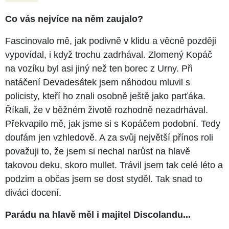
Co vás nejvíce na něm zaujalo?
Fascinovalo mě, jak podivně v klidu a věcně později
vypovídal, i když trochu zadrhával. Zlomený Kopáč
na vozíku byl asi jiný než ten borec z Urny. Při
natáčení Devadesátek jsem náhodou mluvil s
policisty, kteří ho znali osobně ještě jako parťáka.
Říkali, že v běžném životě rozhodně nezadrhával.
Překvapilo mě, jak jsme si s Kopáčem podobní. Tedy
doufám jen vzhledově. A za svůj největší přínos roli
považuji to, že jsem si nechal narůst na hlavě
takovou deku, skoro mullet. Trávil jsem tak celé léto a
podzim a občas jsem se dost styděl. Tak snad to
diváci docení.
Parádu na hlavě měl i majitel Discolandu...