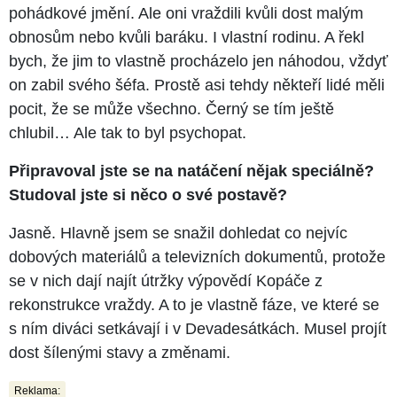
pohádkové jmění. Ale oni vraždili kvůli dost malým
obnosům nebo kvůli baráku. I vlastní rodinu. A řekl
bych, že jim to vlastně procházelo jen náhodou, vždyť
on zabil svého šéfa. Prostě asi tehdy někteří lidé měli
pocit, že se může všechno. Černý se tím ještě
chlubil… Ale tak to byl psychopat.
Připravoval jste se na natáčení nějak speciálně?
Studoval jste si něco o své postavě?
Jasně. Hlavně jsem se snažil dohledat co nejvíc
dobových materiálů a televizních dokumentů, protože
se v nich dají najít útržky výpovědí Kopáče z
rekonstrukce vraždy. A to je vlastně fáze, ve které se
s ním diváci setkávají i v Devadesátkách. Musel projít
dost šílenými stavy a změnami.
Reklama: