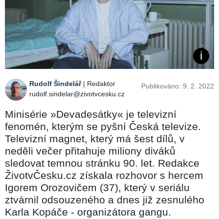
Rudolf Šindelář
| Redaktor
Publikováno: 9. 2. 2022
rudolf.sindelar@zivotvcesku.cz
Minisérie »Devadesátky« je televizní
fenomén, kterým se pyšní Česká televize.
Televizní magnet, který má šest dílů, v
neděli večer přitahuje miliony diváků
sledovat temnou stránku 90. let. Redakce
ŽivotvČesku.cz získala rozhovor s hercem
Igorem Orozovičem (37), který v seriálu
ztvárnil odsouzeného a dnes již zesnulého
Karla Kopáče - organizátora gangu.