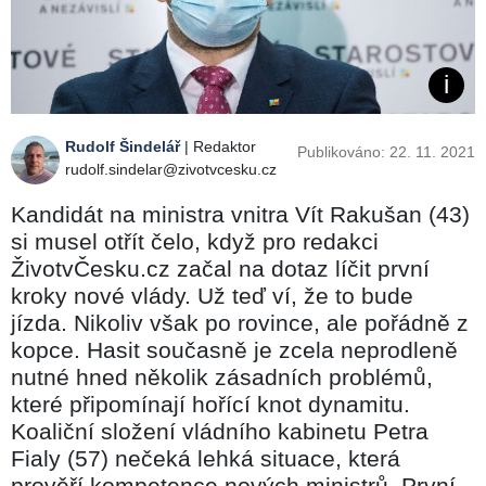
Rudolf Šindelář
| Redaktor
Publikováno: 22. 11. 2021
rudolf.sindelar@zivotvcesku.cz
Kandidát na ministra vnitra Vít Rakušan (43)
si musel otřít čelo, když pro redakci
ŽivotvČesku.cz začal na dotaz líčit první
kroky nové vlády. Už teď ví, že to bude
jízda. Nikoliv však po rovince, ale pořádně z
kopce. Hasit současně je zcela neprodleně
nutné hned několik zásadních problémů,
které připomínají hořící knot dynamitu.
Koaliční složení vládního kabinetu Petra
Fialy (57) nečeká lehká situace, která
prověří kompetence nových ministrů. První,