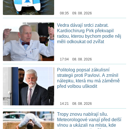
08:35 09. 08. 2026
Vedra dávají srdci zabrat.
Kardiochirurg Pirk překvapil
radou, kterou bychom podle něj
měli odkoukat od zvířat
17:04 08. 08. 2026
Politolog popsal zákulisní
strategii proti Pavlovi. A zmínil
nálepku, která mu má záměrně
před volbou uškodit
14:21 08. 08. 2026
Tropy znovu nabírají sílu.
Meteorologové varují před delší
vlnou a ukázali na místa, kde