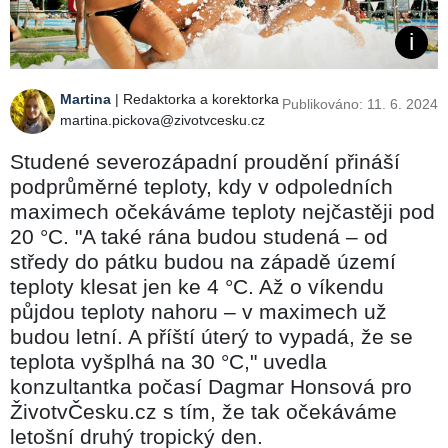
Martina
| Redaktorka a korektorka
Publikováno: 11. 6. 2024
martina.pickova@zivotvcesku.cz
Studené severozápadní proudění přináší
podprůměrné teploty, kdy v odpoledních
maximech očekáváme teploty nejčastěji pod
20 °C. "A také rána budou studená –⁠⁠⁠⁠⁠⁠ od
středy do pátku budou na západě území
teploty klesat jen ke 4 °C. Až o víkendu
půjdou teploty nahoru – v maximech už
budou letní. A příští úterý to vypadá, že se
teplota vyšplhá na 30 °C," uvedla
konzultantka počasí Dagmar Honsová pro
ŽivotvČesku.cz s tím, že tak očekáváme
letošní druhý tropický den.