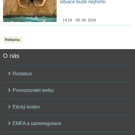
situace bude nejhorší
14:19 08. 08. 2026
Reklama:
O nás
Redakce
Provozovatel webu
Etický kodex
EMFA a samoregulace