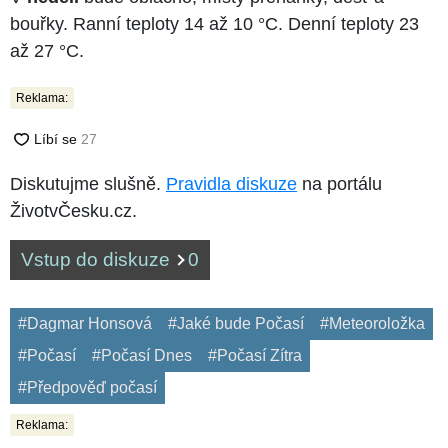
bouřky. Ranní teploty 14 až 10 °C. Denní teploty 23
až 27 °C.
Reklama:
Diskutujme slušně.
Pravidla diskuze
na portálu
ŽivotvČesku.cz.
Vstup do diskuze
0
#Dagmar Honsová
#Jaké bude Počasí
#Meteoroložka
#Počasí
#Počasí Dnes
#Počasí Zítra
#Předpověď počasí
Reklama: