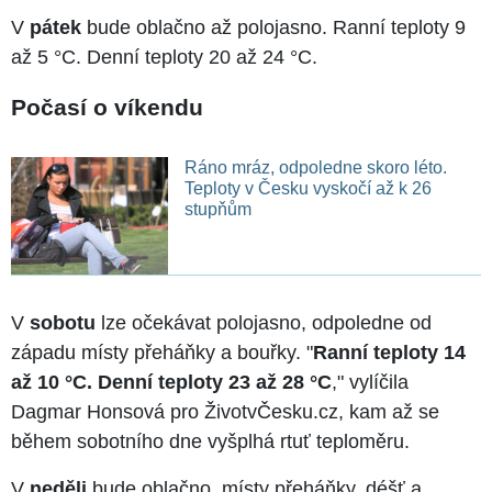
V
pátek
bude oblačno až polojasno. Ranní teploty 9
až 5 °C. Denní teploty 20 až 24 °C.
Počasí o víkendu
Ráno mráz, odpoledne skoro léto.
Teploty v Česku vyskočí až k 26
stupňům
V
sobotu
lze očekávat polojasno, odpoledne od
západu místy přeháňky a bouřky. "
Ranní teploty 14
až 10 °C. Denní teploty 23 až 28 °C
," vylíčila
Dagmar Honsová pro ŽivotvČesku.cz, kam až se
během sobotního dne vyšplhá rtuť teploměru.
V
neděli
bude oblačno, místy přeháňky, déšť a