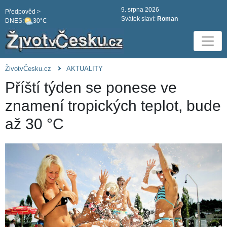
9. srpna 2026
Předpověd >
Svátek slaví:
Roman
DNES:
30°C
ŽivotvČesku.cz
AKTUALITY
Příští týden se ponese ve
znamení tropických teplot, bude
až 30 °C