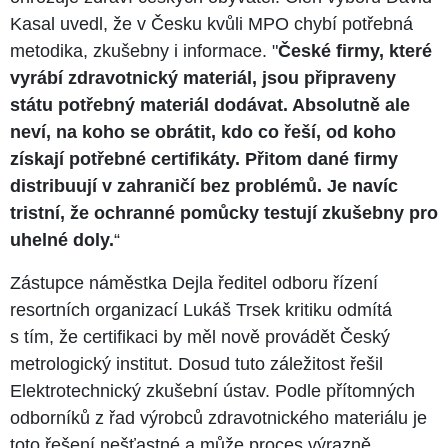
Kasal uvedl, že v Česku kvůli MPO chybí potřebná
metodika, zkušebny i informace. "
České firmy, které
vyrábí zdravotnický materiál, jsou připraveny
státu potřebný materiál dodávat. Absolutně ale
neví, na koho se obrátit, kdo co řeší, od koho
získají potřebné certifikáty. Přitom dané firmy
distribuují v zahraničí bez problémů. Je navíc
tristní, že ochranné pomůcky testují zkušebny pro
uhelné doly.
“
Zástupce náměstka Dejla ředitel odboru řízení
resortních organizací Lukáš Trsek kritiku odmítá
s tím, že certifikaci by měl nově provádět Český
metrologický institut. Dosud tuto záležitost řešil
Elektrotechnický zkušební ústav. Podle přítomných
odborníků z řad výrobců zdravotnického materiálu je
toto řešení nešťastné a může proces výrazně