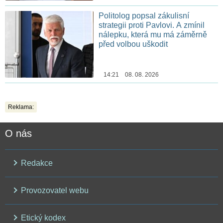
Politolog popsal zákulisní
strategii proti Pavlovi. A zmínil
nálepku, která mu má záměrně
před volbou uškodit
14:21 08. 08. 2026
Reklama:
O nás
Redakce
Provozovatel webu
Etický kodex