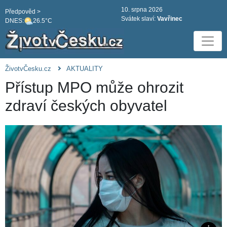
10. srpna 2026
Předpověd >
Svátek slaví:
Vavřinec
DNES:
26.5°C
ŽivotvČesku.cz
AKTUALITY
Přístup MPO může ohrozit
zdraví českých obyvatel