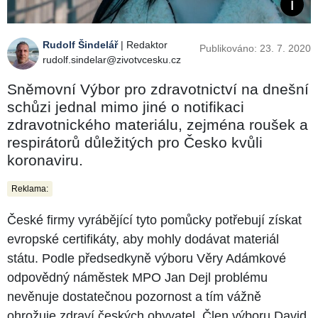
Rudolf Šindelář
| Redaktor
Publikováno: 23. 7. 2020
rudolf.sindelar@zivotvcesku.cz
Sněmovní Výbor pro zdravotnictví na dnešní
schůzi jednal mimo jiné o notifikaci
zdravotnického materiálu, zejména roušek a
respirátorů důležitých pro Česko kvůli
koronaviru.
Reklama:
České firmy vyrábějící tyto pomůcky potřebují získat
evropské certifikáty, aby mohly dodávat materiál
státu. Podle předsedkyně výboru Věry Adámkové
odpovědný náměstek MPO Jan Dejl problému
nevěnuje dostatečnou pozornost a tím vážně
ohrožuje zdraví českých obyvatel. Člen výboru David