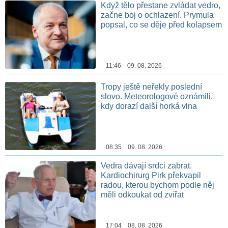
Když tělo přestane zvládat vedro,
začne boj o ochlazení. Prymula
popsal, co se děje před kolapsem
11:46 09. 08. 2026
Tropy ještě neřekly poslední
slovo. Meteorologové oznámili,
kdy dorazí další horká vlna
08:35 09. 08. 2026
Vedra dávají srdci zabrat.
Kardiochirurg Pirk překvapil
radou, kterou bychom podle něj
měli odkoukat od zvířat
17:04 08. 08. 2026