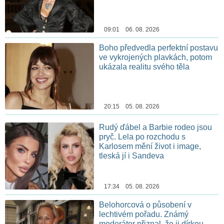
09:01 06. 08. 2026
Boho předvedla perfektní postavu
ve vykrojených plavkách, potom
ukázala realitu svého těla
20:15 05. 08. 2026
Rudý ďábel a Barbie rodeo jsou
pryč. Lela po rozchodu s
Karlosem mění život i image,
tleská jí i Sandeva
17:34 05. 08. 2026
Belohorcová o působení v
lechtivém pořadu. Známý
moderátor přiznal, že ji dírkou