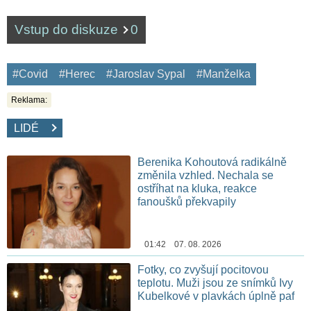
Vstup do diskuze
0
#Covid
#Herec
#Jaroslav Sypal
#Manželka
Reklama:
LIDÉ
Berenika Kohoutová radikálně
změnila vzhled. Nechala se
ostříhat na kluka, reakce
fanoušků překvapily
01:42 07. 08. 2026
Fotky, co zvyšují pocitovou
teplotu. Muži jsou ze snímků Ivy
Kubelkové v plavkách úplně paf