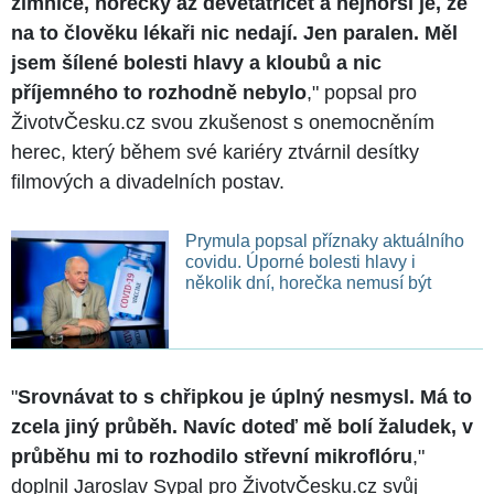
zimnice, horečky až devětatřicet a nejhorší je, že
na to člověku lékaři nic nedají. Jen paralen. Měl
jsem šílené bolesti hlavy a kloubů a nic
příjemného to rozhodně nebylo
," popsal pro
ŽivotvČesku.cz svou zkušenost s onemocněním
herec, který během své kariéry ztvárnil desítky
filmových a divadelních postav.
Prymula popsal příznaky aktuálního
covidu. Úporné bolesti hlavy i
několik dní, horečka nemusí být
"
Srovnávat to s chřipkou je úplný nesmysl. Má to
zcela jiný průběh. Navíc doteď mě bolí žaludek, v
průběhu mi to rozhodilo střevní mikroflóru
,"
doplnil Jaroslav Sypal pro ŽivotvČesku.cz svůj