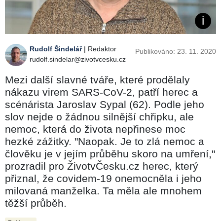
Rudolf Šindelář
| Redaktor
Publikováno: 23. 11. 2020
rudolf.sindelar@zivotvcesku.cz
Mezi další slavné tváře, které prodělaly
nákazu virem SARS-CoV-2, patří herec a
scénárista Jaroslav Sypal (62). Podle jeho
slov nejde o žádnou silnější chřipku, ale
nemoc, která do života nepřinese moc
hezké zážitky. "Naopak. Je to zlá nemoc a
člověku je v jejím průběhu skoro na umření,"
prozradil pro ŽivotvČesku.cz herec, který
přiznal, že covidem-19 onemocněla i jeho
milovaná manželka. Ta měla ale mnohem
těžší průběh.