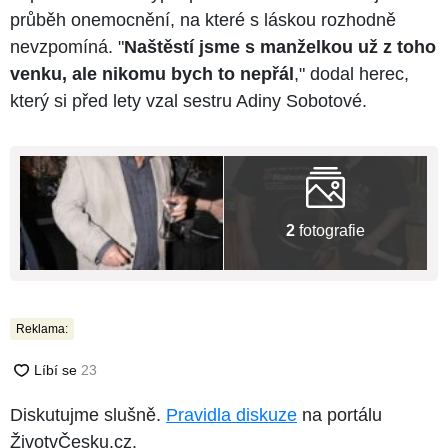
průběh onemocnění, na které s láskou rozhodně
nevzpomíná. "
Naštěstí jsme s manželkou už z toho
venku, ale nikomu bych to nepřál
," dodal herec,
který si před lety vzal sestru Adiny Sobotové.
2
fotografie
Reklama:
Diskutujme slušně.
Pravidla diskuze
na portálu
ŽivotvČesku.cz.