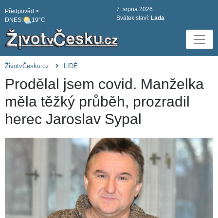
7. srpna 2026
Předpověd >
Svátek slaví:
Lada
DNES:
19°C
ŽivotvČesku.cz
LIDÉ
Prodělal jsem covid. Manželka
měla těžký průběh, prozradil
herec Jaroslav Sypal