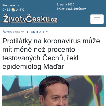
8. srpna 2026
Předpověd >
Svátek slaví:
Soběslav
DNES:
14.5°C
ŽivotvČesku.cz
AKTUALITY
Protilátky na koronavirus může
mít méně než procento
testovaných Čechů, řekl
epidemiolog Maďar