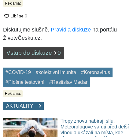
Reklama:
Diskutujme slušně.
Pravidla diskuze
na portálu
ŽivotvČesku.cz.
Vstup do diskuze
0
#COVID-19
#kolektivní imunita
#Koronavirus
#Plošné testování
#Rastislav Maďar
Reklama:
AKTUALITY
Tropy znovu nabírají sílu.
Meteorologové varují před delší
vlnou a ukázali na místa, kde