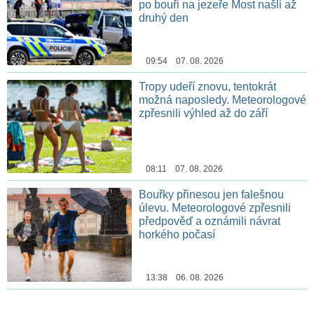
po bouři na jezeře Most našli až
druhý den
09:54 07. 08. 2026
Tropy udeří znovu, tentokrát
možná naposledy. Meteorologové
zpřesnili výhled až do září
08:11 07. 08. 2026
Bouřky přinesou jen falešnou
úlevu. Meteorologové zpřesnili
předpověď a oznámili návrat
horkého počasí
13:38 06. 08. 2026