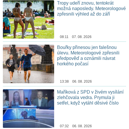
Tropy udeří znovu, tentokrát
možná naposledy. Meteorologové
zpřesnili výhled až do září
08:11 07. 08. 2026
Bouřky přinesou jen falešnou
úlevu. Meteorologové zpřesnili
předpověď a oznámili návrat
horkého počasí
13:38 06. 08. 2026
Maříková z SPD v živém vysílání
zlehčovala vedra. Prymula ji
setřel, když vytáhl děsivé číslo
07:32 06. 08. 2026