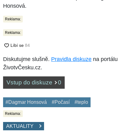
Honsová.
Reklama:
Reklama:
Diskutujme slušně.
Pravidla diskuze
na portálu
ŽivotvČesku.cz.
Vstup do diskuze
0
#Dagmar Honsová
#Počasí
#teplo
Reklama:
AKTUALITY