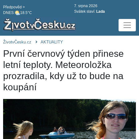
7. srpna 2026
Předpověd >
Svátek slaví:
Lada
DNES:
18.5°C
ŽivotvČesku.cz
AKTUALITY
První červnový týden přinese
letní teploty. Meteoroložka
prozradila, kdy už to bude na
koupání