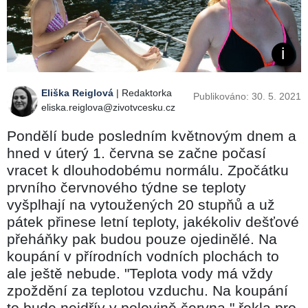
Eliška Reiglová
| Redaktorka
Publikováno: 30. 5. 2021
eliska.reiglova@zivotvcesku.cz
Pondělí bude posledním květnovým dnem a
hned v úterý 1. června se začne počasí
vracet k dlouhodobému normálu. Zpočátku
prvního červnového týdne se teploty
vyšplhají na vytoužených 20 stupňů a už
pátek přinese letní teploty, jakékoliv dešťové
přeháňky pak budou pouze ojedinělé. Na
koupání v přírodních vodních plochách to
ale ještě nebude. "Teplota vody má vždy
zpoždění za teplotou vzduchu. Na koupání
to bude nejdřív v polovině června," řekla pro