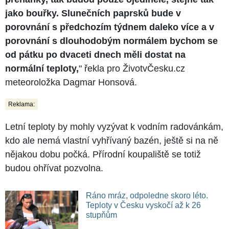
jako bouřky. Slunečních paprsků bude v
porovnání s předchozím týdnem daleko více a v
porovnání s dlouhodobým normálem bychom se
od pátku po dvaceti dnech měli dostat na
normální teploty,
" řekla pro ŽivotvČesku.cz
meteoroložka Dagmar Honsová.
Reklama:
Letní teploty by mohly vyzývat k vodním radovánkám,
kdo ale nemá vlastní vyhřívaný bazén, ještě si na ně
nějakou dobu počká. Přírodní koupaliště se totiž
budou ohřívat pozvolna.
Ráno mráz, odpoledne skoro léto.
Teploty v Česku vyskočí až k 26
stupňům