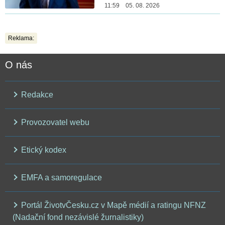
11:59 05. 08. 2026
Reklama:
O nás
Redakce
Provozovatel webu
Etický kodex
EMFA a samoregulace
Portál ŽivotvČesku.cz v Mapě médií a ratingu NFNZ
(Nadační fond nezávislé žurnalistiky)