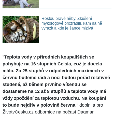
Rostou pravé hřiby. Zkušení
mykologové prozradili, kam na ně
vyrazit a kde je šance mizivá
"
Teplota vody v přírodních koupalištích se
pohybuje na 16 stupních Celsia, což je docela
málo. Za 25 stupňů v odpoledních maximech v
červnu budeme rádi a noci budou pořád relativně
studené, až během prvního víkendu se
dostaneme na 12 až 8 stupňů a teplota vody má
vždy zpoždění za teplotou vzduchu. Na koupání
to bude nejdřív v polovině června,
" doplnila pro
ŽivotvČesku.cz odbornice na počasí Dagmar