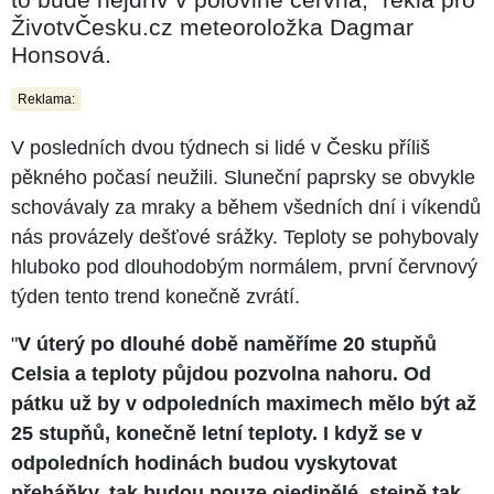
ŽivotvČesku.cz meteoroložka Dagmar
Honsová.
Reklama:
V posledních dvou týdnech si lidé v Česku příliš
pěkného počasí neužili. Sluneční paprsky se obvykle
schovávaly za mraky a během všedních dní i víkendů
nás provázely dešťové srážky. Teploty se pohybovaly
hluboko pod dlouhodobým normálem, první červnový
týden tento trend konečně zvrátí.
"
V úterý po dlouhé době naměříme 20 stupňů
Celsia a teploty půjdou pozvolna nahoru. Od
pátku už by v odpoledních maximech mělo být až
25 stupňů, konečně letní teploty. I když se v
odpoledních hodinách budou vyskytovat
přeháňky, tak budou pouze ojedinělé, stejně tak