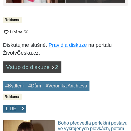
Reklama:
Diskutujme slušně.
Pravidla diskuze
na portálu
ŽivotvČesku.cz.
Vstup do diskuze
2
#Bydlení
#Dům
#Veronika Arichteva
Reklama:
LIDÉ
Boho předvedla perfektní postavu
ve vykrojených plavkách, potom