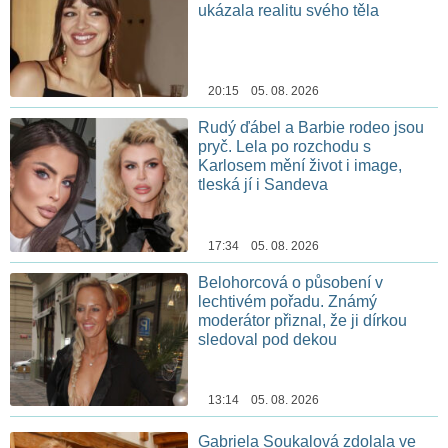
ukázala realitu svého těla
20:15 05. 08. 2026
Rudý ďábel a Barbie rodeo jsou
pryč. Lela po rozchodu s
Karlosem mění život i image,
tleská jí i Sandeva
17:34 05. 08. 2026
Belohorcová o působení v
lechtivém pořadu. Známý
moderátor přiznal, že ji dírkou
sledoval pod dekou
13:14 05. 08. 2026
Gabriela Soukalová zdolala ve