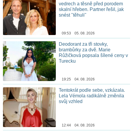
vedrech a těsně před porodem
skalní hřeben. Partner řešil, jak
snést "těhuli"
09:53 05. 08. 2026
Deodorant za tři stovky,
brambůrky za dvě. Marie
Růžičková popsala šílené ceny v
Turecku
19:25 04. 08. 2026
Tentokrát podle sebe, vzkázala.
Lela Vémola radikálně změnila
svůj vzhled
12:44 04. 08. 2026