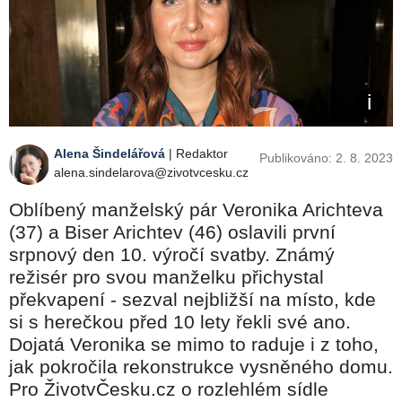
Alena Šindelářová
| Redaktor
Publikováno: 2. 8. 2023
alena.sindelarova@zivotvcesku.cz
Oblíbený manželský pár Veronika Arichteva
(37) a Biser Arichtev (46) oslavili první
srpnový den 10. výročí svatby. Známý
režisér pro svou manželku přichystal
překvapení - sezval nejbližší na místo, kde
si s herečkou před 10 lety řekli své ano.
Dojatá Veronika se mimo to raduje i z toho,
jak pokročila rekonstrukce vysněného domu.
Pro ŽivotvČesku.cz o rozlehlém sídle