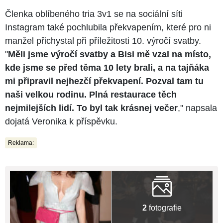
Členka oblíbeného tria 3v1 se na sociální síti
Instagram také pochlubila překvapením, které pro ni
manžel přichystal při příležitosti 10. výročí svatby.
"
Měli jsme výročí svatby a Bisi mě vzal na místo,
kde jsme se před těma 10 lety brali, a na tajňáka
mi připravil nejhezčí překvapení. Pozval tam tu
naši velkou rodinu. Plná restaurace těch
nejmilejších lidí. To byl tak krásnej večer
," napsala
dojatá Veronika k příspěvku.
Reklama:
2
fotografie