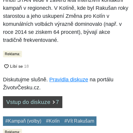
kampaň v regionech. V Kolíně, kde byl Rakušan roky
starostou a jeho uskupení Změna pro Kolín v
komunálních volbách výrazně dominovalo (např. v
roce 2014 se ziskem 64 procent), bývají akce
tradičně frekventované.
Reklama:
Diskutujme slušně.
Pravidla diskuze
na portálu
ŽivotvČesku.cz.
Vstup do diskuze
7
#Kampaň (volby)
#Kolín
#Vít Rakušam
Reklama: