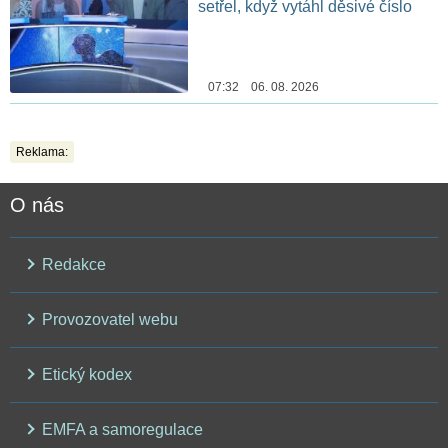
setřel, když vytáhl děsivé číslo
07:32 06. 08. 2026
Reklama:
O nás
Redakce
Provozovatel webu
Etický kodex
EMFA a samoregulace