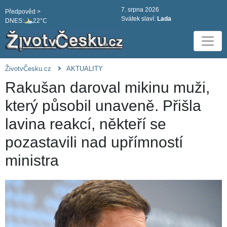
7. srpna 2026
Předpověd >
Svátek slaví:
Lada
DNES:
22°C
ŽivotvČesku.cz
AKTUALITY
Rakušan daroval mikinu muži,
který působil unaveně. Přišla
lavina reakcí, někteří se
pozastavili nad upřímností
ministra