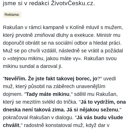
jsme si v redakci ŽivotvČesku.cz.
Reklama:
Rakušan v rámci kampaně v Kolíně mluvil s mužem,
který prvotně zmiňoval dluhy a exekuce. Ministr mu
doporučil obrátit se na sociální odbor a hledat práci.
Muž se po chvíli vzdálil, následně se vrátil a požádal
o »stejnou mikinu, jakou máte vy«. Rakušan svou
mikinu sundal a daroval ji.
"
Nevěřím. Že jste fakt takovej borec, jo
?" uvedl
muž, který působil na záběrech unavenějším
dojmem. "
Tady máte mikinu
," sdělil mu Rakušan,
který se mezitím svlékl do trička. "
Já to vydržím, ona
dneska není taková zima. Já si nějakou seženu
,"
pokračoval Rakušan v dialogu. "
Já vás budu všude
chválit
," radostně konstatoval muž, když dar v