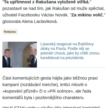
"
Ta upřímnost z Rakušana vyloženě stříká
,"
pozastavil se nad tím, jak Rakušan od muže spěchal,
uživatel Facebooku Václav Novák. "
Za mikinu volič
,"
glosovala Alena Laclaviková.
Reklama:
Lipavský reagoval na Babišovy
útoky na Pavla. Podle něj se
premiér chová, jako by chtěl znovu
kandidovat na prezidenta
Část komentujících gesta hájila jako běžnou praxi
kampaní (rozdávání merche), kritici mluvili o
»kupování přízně« či o »PR scénce«, ale řada
komentářů byla i pozitivnějšího charakteru.
Hnutí STAN vede v závěru léta intenzivní kontaktní