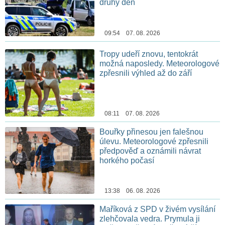
druhý den
09:54 07. 08. 2026
Tropy udeří znovu, tentokrát
možná naposledy. Meteorologové
zpřesnili výhled až do září
08:11 07. 08. 2026
Bouřky přinesou jen falešnou
úlevu. Meteorologové zpřesnili
předpověď a oznámili návrat
horkého počasí
13:38 06. 08. 2026
Maříková z SPD v živém vysílání
zlehčovala vedra. Prymula ji