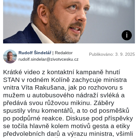
Rudolf Šindelář
| Redaktor
Publikováno: 3. 9. 2025
rudolf.sindelar@zivotvcesku.cz
Krátké video z kontaktní kampaně hnutí
STAN v rodném Kolíně zachycuje ministra
vnitra Víta Rakušana, jak po rozhovoru s
mužem u autobusového nádraží svléká a
předává svou růžovou mikinu. Záběry
spustily vlnu komentářů, a to od posměšků
po podpůrné reakce. Diskuse pod příspěvky
se točila hlavně kolem motivů gesta a etiky
předvolebních darů a výrazu ministra, všimli