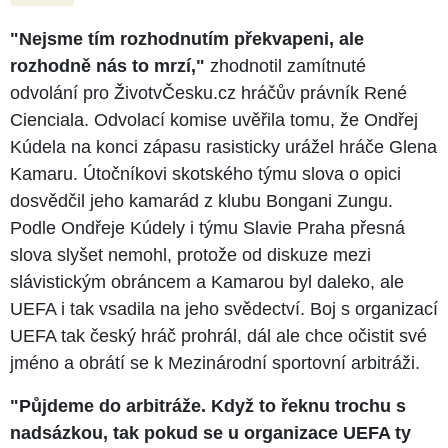
"Nejsme tím rozhodnutím překvapeni, ale
rozhodně nás to mrzí,"
zhodnotil zamítnuté
odvolání pro ŽivotvČesku.cz hráčův právník René
Cienciala. Odvolací komise uvěřila tomu, že Ondřej
Kúdela na konci zápasu rasisticky urážel hráče Glena
Kamaru. Útočníkovi skotského týmu slova o opici
dosvědčil jeho kamarád z klubu Bongani Zungu.
Podle Ondřeje Kúdely i týmu Slavie Praha přesná
slova slyšet nemohl, protože od diskuze mezi
slávistickým obráncem a Kamarou byl daleko, ale
UEFA i tak vsadila na jeho svědectví. Boj s organizací
UEFA tak český hráč prohrál, dál ale chce očistit své
jméno a obrátí se k Mezinárodní sportovní arbitráži.
"Půjdeme do arbitráže. Když to řeknu trochu s
nadsázkou, tak pokud se u organizace UEFA ty