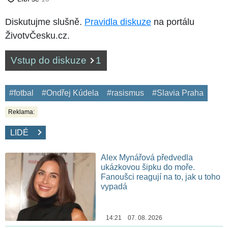
Diskutujme slušně.
Pravidla diskuze
na portálu
ŽivotvČesku.cz.
Vstup do diskuze
1
#fotbal
#Ondřej Kúdela
#rasismus
#Slavia Praha
Reklama:
LIDÉ
Alex Mynářová předvedla
ukázkovou šipku do moře.
Fanoušci reagují na to, jak u toho
vypadá
14:21 07. 08. 2026