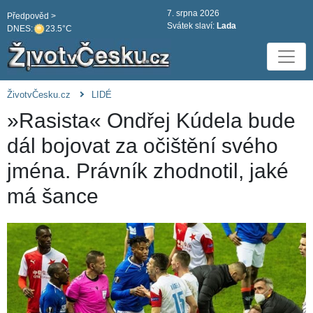
7. srpna 2026
Předpověd >
Svátek slaví:
Lada
DNES:
23.5°C
ŽivotvČesku.cz
LIDÉ
»Rasista« Ondřej Kúdela bude
dál bojovat za očištění svého
jména. Právník zhodnotil, jaké
má šance