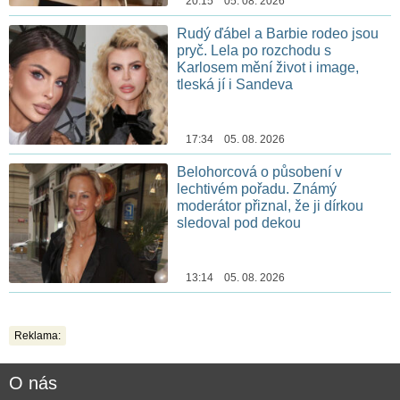
20:15 05. 08. 2026
Rudý ďábel a Barbie rodeo jsou
pryč. Lela po rozchodu s
Karlosem mění život i image,
tleská jí i Sandeva
17:34 05. 08. 2026
Belohorcová o působení v
lechtivém pořadu. Známý
moderátor přiznal, že ji dírkou
sledoval pod dekou
13:14 05. 08. 2026
Reklama:
O nás