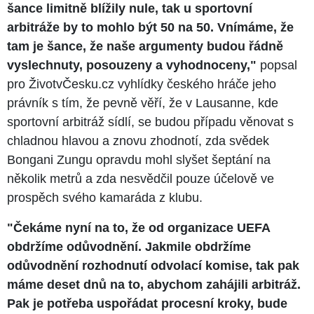
šance limitně blížily nule, tak u sportovní
arbitráže by to mohlo být 50 na 50. Vnímáme, že
tam je šance, že naše argumenty budou řádně
vyslechnuty, posouzeny a vyhodnoceny,"
popsal
pro ŽivotvČesku.cz vyhlídky českého hráče jeho
právník s tím, že pevně věří, že v Lausanne, kde
sportovní arbitráž sídlí, se budou případu věnovat s
chladnou hlavou a znovu zhodnotí, zda svědek
Bongani Zungu opravdu mohl slyšet šeptání na
několik metrů a zda nesvědčil pouze účelově ve
prospěch svého kamaráda z klubu.
"Čekáme nyní na to, že od organizace UEFA
obdržíme odůvodnění. Jakmile obdržíme
odůvodnění rozhodnutí odvolací komise, tak pak
máme deset dnů na to, abychom zahájili arbitráž.
Pak je potřeba uspořádat procesní kroky, bude