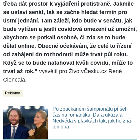
třeba dát prostor k vyjádření protistraně. Jakmile
se ustaví senát, tak se začne hledat termín pro
ústní jednání. Tam záleží, kdo bude v senátu, jak
bude vytížen a jestli covidová omezení už umožní,
abychom se potkali osobně, či zda se to bude
dělat online. Obecně očekávám, že celé to řízení
od zahájení do rozhodnutí může trvat půl roku.
Když se to bude natahovat kvůli covidu, může to
trvat až rok,"
vysvětil pro ŽivotvČesku.cz René
Ciencala.
Reklama:
Po zpackaném šampionátu přišel
čas na romantiku. Dara ukázala
Nedvěda v plavkách tak, jak ho zná
jen ona