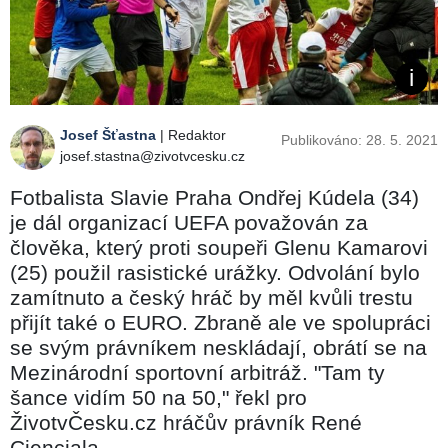
Josef Šťastna
| Redaktor
Publikováno: 28. 5. 2021
josef.stastna@zivotvcesku.cz
Fotbalista Slavie Praha Ondřej Kúdela (34)
je dál organizací UEFA považován za
člověka, který proti soupeři Glenu Kamarovi
(25) použil rasistické urážky. Odvolání bylo
zamítnuto a český hráč by měl kvůli trestu
přijít také o EURO. Zbraně ale ve spolupráci
se svým právníkem neskládají, obrátí se na
Mezinárodní sportovní arbitráž. "Tam ty
šance vidím 50 na 50," řekl pro
ŽivotvČesku.cz hráčův právník René
Cienciala.