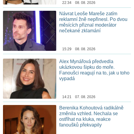
22:34 08. 08. 2026
Návrat Leoše Mareše zatím
reklamní žně nepřinesl. Po dvou
měsících přiznal moderátor
nečekané zklamání
15:29 08. 08. 2026
Alex Mynářová předvedla
ukázkovou šipku do moře.
Fanoušci reagují na to, jak u toho
vypadá
14:21 07. 08. 2026
Berenika Kohoutová radikálně
změnila vzhled. Nechala se
ostříhat na kluka, reakce
fanoušků překvapily