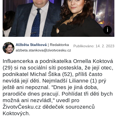
Alžběta Staňková
| Redaktorka
Publikováno: 14. 2. 2023
alzbeta.stankova@zivotvcesku.cz
Influencerka a podnikatelka Ornella Koktová
(29) si na sociální síti posteskla, že její otec,
podnikatel Michal Štika (52), příliš často
nevídá její děti. Nejmladší Lilianne (1) prý
ještě ani nepoznal. "Dnes je jiná doba,
prarodiče dnes pracují. Pohlídat tři děti bych
možná ani nezvládl," uvedl pro
ŽivotvČesku.cz dědeček sourozenců
Koktových.