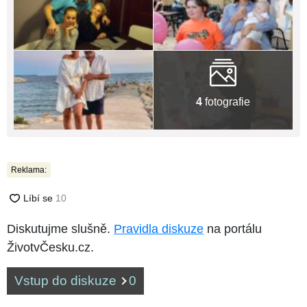
4
fotografie
Reklama:
Diskutujme slušně.
Pravidla diskuze
na portálu
ŽivotvČesku.cz.
Vstup do diskuze
0