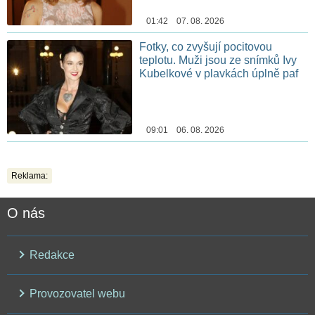
01:42 07. 08. 2026
Fotky, co zvyšují pocitovou
teplotu. Muži jsou ze snímků Ivy
Kubelkové v plavkách úplně paf
09:01 06. 08. 2026
Reklama:
O nás
Redakce
Provozovatel webu