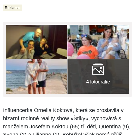
Reklama:
4
fotografie
Influencerka Ornella Koktová, která se proslavila v
bizarní rodinné reality show »Štiky«, vychovává s
manželem Josefem Koktou (65) tři děti, Quentina (9),
Svena (2) a Lilianne (1). Bohužel však nemá příliš