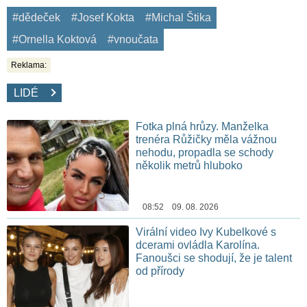
#dědeček
#Josef Kokta
#Michal Štika
#Ornella Koktová
#vnoučata
Reklama:
LIDÉ
Fotka plná hrůzy. Manželka
trenéra Růžičky měla vážnou
nehodu, propadla se schody
několik metrů hluboko
08:52 09. 08. 2026
Virální video Ivy Kubelkové s
dcerami ovládla Karolína.
Fanoušci se shodují, že je talent
od přírody