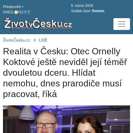
9. srpna 2026
Předpověd >
Svátek slaví:
Roman
DNES:
22.5°C
ŽivotvČesku.cz
LIDÉ
Realita v Česku: Otec Ornelly
Koktové ještě neviděl její téměř
dvouletou dceru. Hlídat
nemohu, dnes prarodiče musí
pracovat, říká