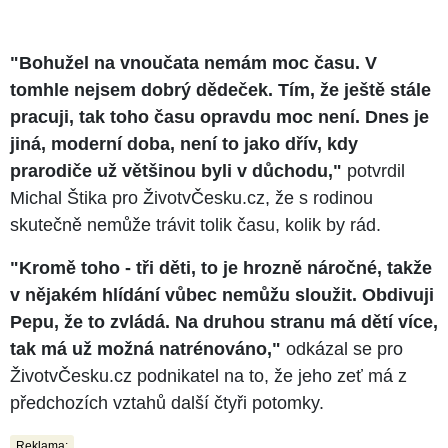
"Bohužel na vnoučata nemám moc času. V
tomhle nejsem dobrý dědeček. Tím, že ještě stále
pracuji, tak toho času opravdu moc není. Dnes je
jiná, moderní doba, není to jako dřív, kdy
prarodiče už většinou byli v důchodu,"
potvrdil
Michal Štika pro ŽivotvČesku.cz, že s rodinou
skutečně nemůže trávit tolik času, kolik by rád.
"Kromě toho - tři děti, to je hrozně náročné, takže
v nějakém hlídání vůbec nemůžu sloužit. Obdivuji
Pepu, že to zvládá. Na druhou stranu má dětí více,
tak má už možná natrénováno,"
odkázal se pro
ŽivotvČesku.cz podnikatel na to, že jeho zeť má z
předchozích vztahů další čtyři potomky.
Reklama: