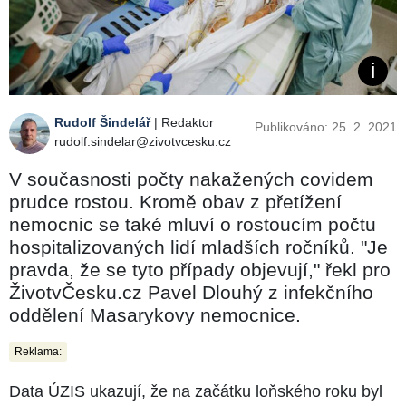
Rudolf Šindelář
| Redaktor
Publikováno: 25. 2. 2021
rudolf.sindelar@zivotvcesku.cz
V současnosti počty nakažených covidem
prudce rostou. Kromě obav z přetížení
nemocnic se také mluví o rostoucím počtu
hospitalizovaných lidí mladších ročníků. "Je
pravda, že se tyto případy objevují," řekl pro
ŽivotvČesku.cz Pavel Dlouhý z infekčního
oddělení Masarykovy nemocnice.
Reklama:
Data ÚZIS ukazují, že na začátku loňského roku byl