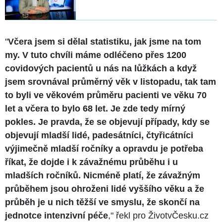
"
Včera jsem si dělal statistiku, jak jsme na tom
my. V tuto chvíli máme odléčeno přes 1200
covidových pacientů u nás na lůžkách a když
jsem srovnával průměrný věk v listopadu, tak tam
to byli ve věkovém průměru pacienti ve věku 70
let a včera to bylo 68 let. Je zde tedy mírný
pokles. Je pravda, že se objevují případy, kdy se
objevují mladší lidé, padesátníci, čtyřicátníci
výjimečně mladší ročníky a opravdu je potřeba
říkat, že dojde i k závažnému průběhu i u
mladších ročníků. Nicméně platí, že závažným
průběhem jsou ohroženi lidé vyššího věku a že
průběh je u nich těžší ve smyslu, že skončí na
jednotce intenzivní péče
," řekl pro ŽivotvČesku.cz