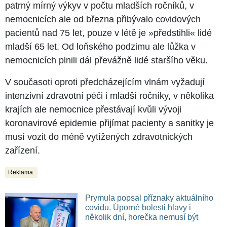
patrný mírný výkyv v počtu mladších ročníků, v
nemocnicích ale od března přibývalo covidových
pacientů nad 75 let, pouze v létě je »předstihli« lidé
mladší 65 let. Od loňského podzimu ale lůžka v
nemocnicích plnili dál převážně lidé staršího věku.
V současoti oproti předcházejícím vlnám vyžadují
intenzivní zdravotní péči i mladší ročníky, v několika
krajích ale nemocnice přestávají kvůli vývoji
koronavirové epidemie přijímat pacienty a sanitky je
musí vozit do méně vytížených zdravotnických
zařízení.
Reklama:
Prymula popsal příznaky aktuálního
covidu. Úporné bolesti hlavy i
několik dní, horečka nemusí být