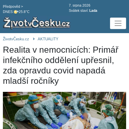
7. srpna 2026
Předpověd >
Svátek slaví:
Lada
DNES:
25.8°C
ŽivotvČesku.cz
AKTUALITY
Realita v nemocnicích: Primář
infekčního oddělení upřesnil,
zda opravdu covid napadá
mladší ročníky