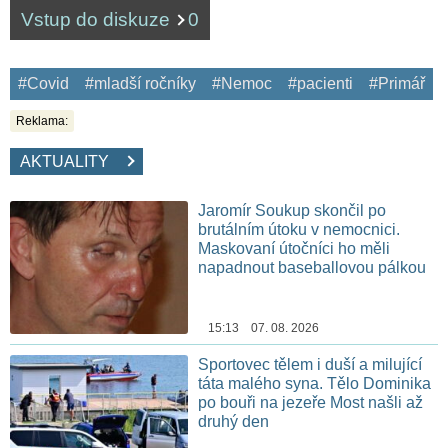
Vstup do diskuze
0
#Covid
#mladší ročníky
#Nemoc
#pacienti
#Primář
Reklama:
AKTUALITY
Jaromír Soukup skončil po
brutálním útoku v nemocnici.
Maskovaní útočníci ho měli
napadnout baseballovou pálkou
15:13 07. 08. 2026
Sportovec tělem i duší a milující
táta malého syna. Tělo Dominika
po bouři na jezeře Most našli až
druhý den