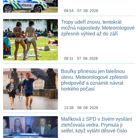
09:54 07. 08. 2026
Tropy udeří znovu, tentokrát
možná naposledy. Meteorologové
zpřesnili výhled až do září
08:11 07. 08. 2026
Bouřky přinesou jen falešnou
úlevu. Meteorologové zpřesnili
předpověď a oznámili návrat
horkého počasí
13:38 06. 08. 2026
Maříková z SPD v živém vysílání
zlehčovala vedra. Prymula ji
setřel, když vytáhl děsivé číslo