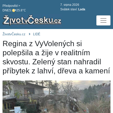
7. srpna 2026
Předpověd >
Svátek slaví:
Lada
DNES:
25.8°C
ŽivotvČesku.cz
LIDÉ
Regina z VyVolených si
polepšila a žije v realitním
skvostu. Zelený stan nahradil
příbytek z lahví, dřeva a kamení