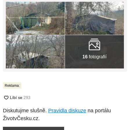
16
fotografií
Reklama:
Diskutujme slušně.
Pravidla diskuze
na portálu
ŽivotvČesku.cz.