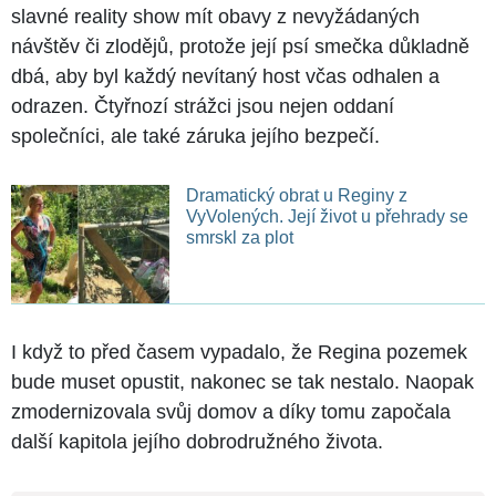
slavné reality show mít obavy z nevyžádaných
návštěv či zlodějů, protože její psí smečka důkladně
dbá, aby byl každý nevítaný host včas odhalen a
odrazen. Čtyřnozí strážci jsou nejen oddaní
společníci, ale také záruka jejího bezpečí.
Dramatický obrat u Reginy z
VyVolených. Její život u přehrady se
smrskl za plot
I když to před časem vypadalo, že Regina pozemek
bude muset opustit, nakonec se tak nestalo. Naopak
zmodernizovala svůj domov a díky tomu započala
další kapitola jejího dobrodružného života.