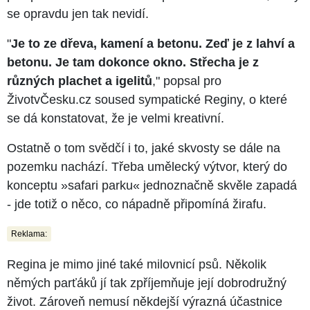
se opravdu jen tak nevidí.
"
Je to ze dřeva, kamení a betonu. Zeď je z lahví a
betonu. Je tam dokonce okno. Střecha je z
různých plachet a igelitů
," popsal pro
ŽivotvČesku.cz soused sympatické Reginy, o které
se dá konstatovat, že je velmi kreativní.
Ostatně o tom svědčí i to, jaké skvosty se dále na
pozemku nachází. Třeba umělecký výtvor, který do
konceptu »safari parku« jednoznačně skvěle zapadá
- jde totiž o něco, co nápadně připomíná žirafu.
Reklama:
Regina je mimo jiné také milovnicí psů. Několik
němých parťáků jí tak zpříjemňuje její dobrodružný
život. Zároveň nemusí někdejší výrazná účastnice