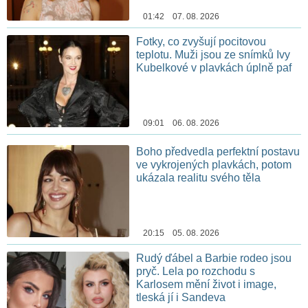
01:42 07. 08. 2026
Fotky, co zvyšují pocitovou
teplotu. Muži jsou ze snímků Ivy
Kubelkové v plavkách úplně paf
09:01 06. 08. 2026
Boho předvedla perfektní postavu
ve vykrojených plavkách, potom
ukázala realitu svého těla
20:15 05. 08. 2026
Rudý ďábel a Barbie rodeo jsou
pryč. Lela po rozchodu s
Karlosem mění život i image,
tleská jí i Sandeva