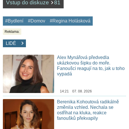
Vstup do diskuze
81
#Bydlení
#Domov
#Regina Holásková
Reklama:
LIDÉ
Alex Mynářová předvedla
ukázkovou šipku do moře.
Fanoušci reagují na to, jak u toho
vypadá
14:21 07. 08. 2026
Berenika Kohoutová radikálně
změnila vzhled. Nechala se
ostříhat na kluka, reakce
fanoušků překvapily