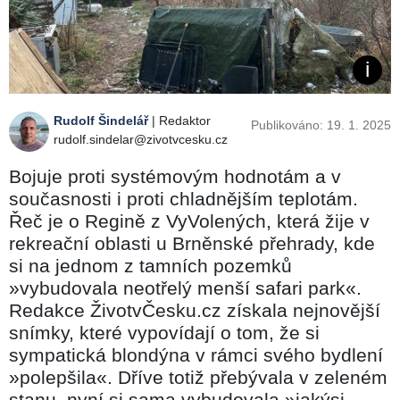
Rudolf Šindelář
| Redaktor
Publikováno: 19. 1. 2025
rudolf.sindelar@zivotvcesku.cz
Bojuje proti systémovým hodnotám a v
současnosti i proti chladnějším teplotám.
Řeč je o Regině z VyVolených, která žije v
rekreační oblasti u Brněnské přehrady, kde
si na jednom z tamních pozemků
»vybudovala neotřelý menší safari park«.
Redakce ŽivotvČesku.cz získala nejnovější
snímky, které vypovídají o tom, že si
sympatická blondýna v rámci svého bydlení
»polepšila«. Dříve totiž přebývala v zeleném
stanu, nyní si sama vybudovala »jakýsi