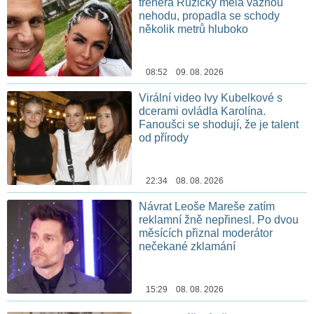
trenéra Růžičky měla vážnou
nehodu, propadla se schody
několik metrů hluboko
08:52 09. 08. 2026
Virální video Ivy Kubelkové s
dcerami ovládla Karolína.
Fanoušci se shodují, že je talent
od přírody
22:34 08. 08. 2026
Návrat Leoše Mareše zatím
reklamní žně nepřinesl. Po dvou
měsících přiznal moderátor
nečekané zklamání
15:29 08. 08. 2026