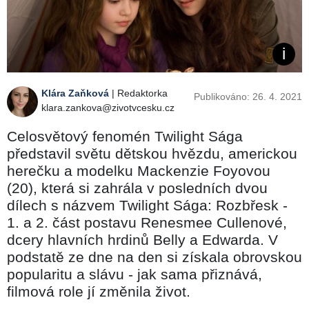
Klára Zaňková
| Redaktorka
Publikováno: 26. 4. 2021
klara.zankova@zivotvcesku.cz
Celosvětový fenomén Twilight Sága
představil světu dětskou hvězdu, americkou
herečku a modelku Mackenzie Foyovou
(20), která si zahrála v posledních dvou
dílech s názvem Twilight Sága: Rozbřesk -
1. a 2. část postavu Renesmee Cullenové,
dcery hlavních hrdinů Belly a Edwarda. V
podstatě ze dne na den si získala obrovskou
popularitu a slávu - jak sama přiznává,
filmová role jí změnila život.