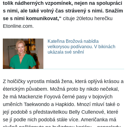
tolik nádherných vzpomínek, nejen na spolupráci
s nimi, ale také volný čas strávený s nimi. Snažím
se s nimi komunikovat,"
cituje 20letou herečku
Etonline.com.
Kateřina Brožová nabídla
velkorysou podívanou. V bikinách
ukázala své snění
Z holčičky vyrostla mladá žena, která oplývá krásou a
éterickým půvabem. Možná proto by nikdo nečekal,
že má Mackenzie Foyová černé pasy v bojových
uměních Taekwondo a Hapkido. Mnozí mluví také o
její podobě s představitelkou Belly Cullenové, které
se jí podle nich podobá stále více. Američanka má