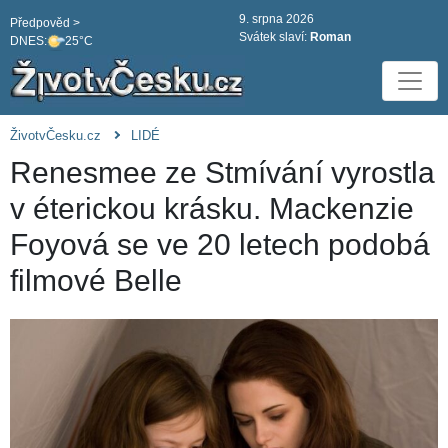
9. srpna 2026
Předpověd >
Svátek slaví:
Roman
DNES:
25°C
ŽivotvČesku.cz
LIDÉ
Renesmee ze Stmívání vyrostla
v éterickou krásku. Mackenzie
Foyová se ve 20 letech podobá
filmové Belle