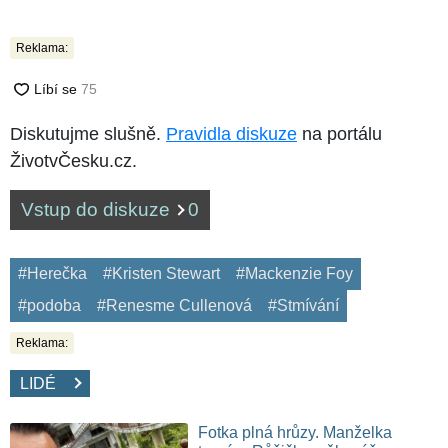
Reklama:
Diskutujme slušně.
Pravidla diskuze
na portálu
ŽivotvČesku.cz.
Vstup do diskuze
0
#Herečka
#Kristen Stewart
#Mackenzie Foy
#podoba
#Renesme Cullenová
#Stmívání
Reklama:
LIDÉ
Fotka plná hrůzy. Manželka