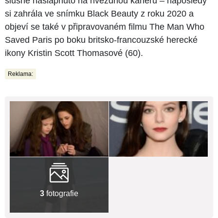
slušně našlápnuto na hvězdnou kariéru – naposledy
si zahrála ve snímku Black Beauty z roku 2020 a
objeví se také v připravovaném filmu The Man Who
Saved Paris po boku britsko-francouzské herecké
ikony Kristin Scott Thomasové (60).
Reklama:
3
fotografie