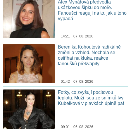
Alex Mynářová předvedla
ukázkovou šipku do moře.
Fanoušci reagují na to, jak u toho
vypadá
14:21 07. 08. 2026
Berenika Kohoutová radikálně
změnila vzhled. Nechala se
ostříhat na kluka, reakce
fanoušků překvapily
01:42 07. 08. 2026
Fotky, co zvyšují pocitovou
teplotu. Muži jsou ze snímků Ivy
Kubelkové v plavkách úplně paf
09:01 06. 08. 2026