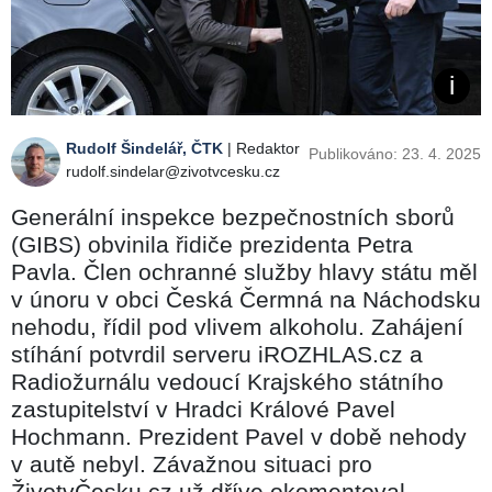
Rudolf Šindelář, ČTK
| Redaktor
Publikováno: 23. 4. 2025
rudolf.sindelar@zivotvcesku.cz
Generální inspekce bezpečnostních sborů
(GIBS) obvinila řidiče prezidenta Petra
Pavla. Člen ochranné služby hlavy státu měl
v únoru v obci Česká Čermná na Náchodsku
nehodu, řídil pod vlivem alkoholu. Zahájení
stíhání potvrdil serveru iROZHLAS.cz a
Radiožurnálu vedoucí Krajského státního
zastupitelství v Hradci Králové Pavel
Hochmann. Prezident Pavel v době nehody
v autě nebyl. Závažnou situaci pro
ŽivotvČesku.cz už dříve okomentoval