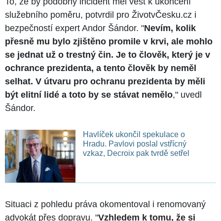
To, že by podobný incident měl vést k ukončení
služebního poměru, potvrdil pro ŽivotvČesku.cz i
bezpečností expert Andor Šándor. "
Nevím, kolik
přesně mu bylo zjištěno promile v krvi, ale mohlo
se jednat už o trestný čin. Je to člověk, který je v
ochrance prezidenta, a tento člověk by neměl
selhat. V útvaru pro ochranu prezidenta by měli
být elitní lidé a toto by se stávat nemělo
," uvedl
Šándor.
Havlíček ukončil spekulace o
Hradu. Pavlovi poslal vstřícný
vzkaz, Decroix pak tvrdě setřel
Situaci z pohledu práva okomentoval i renomovaný
advokát přes dopravu. "
Vzhledem k tomu, že si