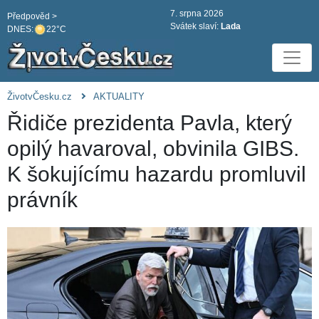
7. srpna 2026
Předpověd >
Svátek slaví:
Lada
DNES:
22°C
ŽivotvČesku.cz
AKTUALITY
Řidiče prezidenta Pavla, který
opilý havaroval, obvinila GIBS.
K šokujícímu hazardu promluvil
právník