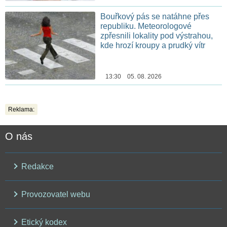
Bouřkový pás se natáhne přes
republiku. Meteorologové
zpřesnili lokality pod výstrahou,
kde hrozí kroupy a prudký vítr
13:30 05. 08. 2026
Reklama:
O nás
Redakce
Provozovatel webu
Etický kodex