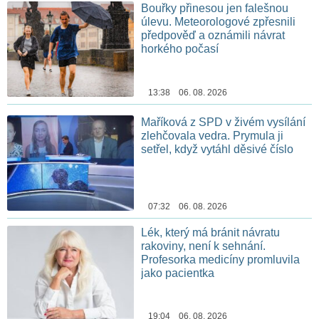
Bouřky přinesou jen falešnou
úlevu. Meteorologové zpřesnili
předpověď a oznámili návrat
horkého počasí
13:38 06. 08. 2026
Maříková z SPD v živém vysílání
zlehčovala vedra. Prymula ji
setřel, když vytáhl děsivé číslo
07:32 06. 08. 2026
Lék, který má bránit návratu
rakoviny, není k sehnání.
Profesorka medicíny promluvila
jako pacientka
19:04 06. 08. 2026