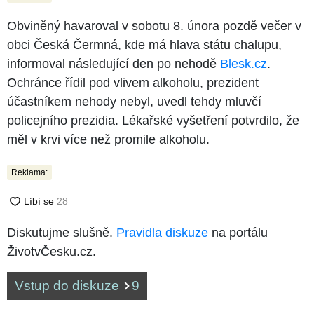
Obviněný havaroval v sobotu 8. února pozdě večer v
obci Česká Čermná, kde má hlava státu chalupu,
informoval následující den po nehodě
Blesk.cz
.
Ochránce řídil pod vlivem alkoholu, prezident
účastníkem nehody nebyl, uvedl tehdy mluvčí
policejního prezidia. Lékařské vyšetření potvrdilo, že
měl v krvi více než promile alkoholu.
Reklama:
Diskutujme slušně.
Pravidla diskuze
na portálu
ŽivotvČesku.cz.
Vstup do diskuze
9