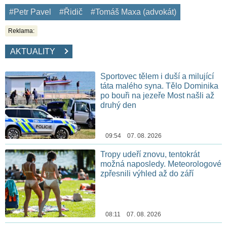
#Petr Pavel
#Řidič
#Tomáš Maxa (advokát)
Reklama:
AKTUALITY
Sportovec tělem i duší a milující
táta malého syna. Tělo Dominika
po bouři na jezeře Most našli až
druhý den
09:54 07. 08. 2026
Tropy udeří znovu, tentokrát
možná naposledy. Meteorologové
zpřesnili výhled až do září
08:11 07. 08. 2026