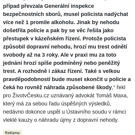
případ převzala Generální inspekce
bezpečnostních sborů, musel policista nadýchat
více než 1 promile alkoholu. Jinak by nehodu
došetřila policie a pak by se věc řešila jako
přestupek v kázeňském řízení. Protože policista
způsobil dopravní nehodu, hrozí mu trest odnětí
svobody až na 3 roky. Ale v praxi mu za toto
jednání hrozí spíše podmíněný nebo peněžitý
trest. A rozhodně i zákaz řízení. Také s velkou
pravděpodobností bude muset skončit u policie a
čeká ho rovněž náhrada způsobené škody
," řekl
pro ŽivotvČesku.cz uznávaný advokát Tomáš Maxa,
který má za sebou řadu úspěšných výsledků,
nedávno dokonce uspěl u Ústavního soudu v rámci
vleklé kauzy o náhradu újmy z dopravní nehody.
Reklama: