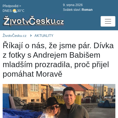
9. srpna 2026
Předpověd >
Svátek slaví:
Roman
DNES:
30°C
ŽivotvČesku.cz
AKTUALITY
Říkají o nás, že jsme pár. Dívka
z fotky s Andrejem Babišem
mladším prozradila, proč přijel
pomáhat Moravě