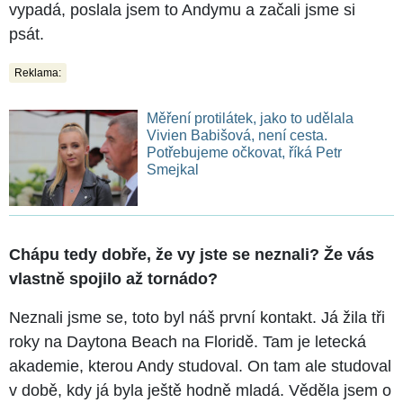
vypadá, poslala jsem to Andymu a začali jsme si
psát.
Reklama:
Měření protilátek, jako to udělala
Vivien Babišová, není cesta.
Potřebujeme očkovat, říká Petr
Smejkal
Chápu tedy dobře, že vy jste se neznali? Že vás
vlastně spojilo až tornádo?
Neznali jsme se, toto byl náš první kontakt. Já žila tři
roky na Daytona Beach na Floridě. Tam je letecká
akademie, kterou Andy studoval. On tam ale studoval
v době, kdy já byla ještě hodně mladá. Věděla jsem o