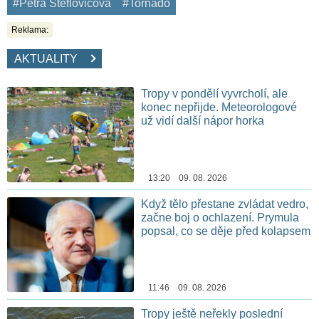
#Petra Šteflovičová
#Tornádo
Reklama:
AKTUALITY
Tropy v pondělí vyvrcholí, ale
konec nepřijde. Meteorologové
už vidí další nápor horka
13:20 09. 08. 2026
Když tělo přestane zvládat vedro,
začne boj o ochlazení. Prymula
popsal, co se děje před kolapsem
11:46 09. 08. 2026
Tropy ještě neřekly poslední