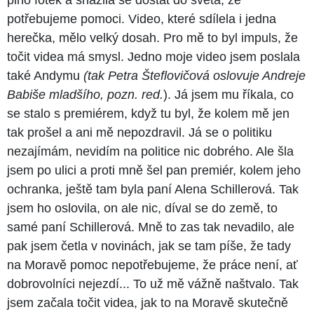
potřebujeme pomoci. Video, které sdílela i jedna
herečka, mělo velký dosah. Pro mě to byl impuls, že
točit videa má smysl. Jedno moje video jsem poslala
také Andymu
(tak Petra Šteflovičová oslovuje Andreje
Babiše mladšího, pozn. red.
). Já jsem mu říkala, co
se stalo s premiérem, když tu byl, že kolem mě jen
tak prošel a ani mě nepozdravil. Já se o politiku
nezajímám, nevidím na politice nic dobrého. Ale šla
jsem po ulici a proti mně šel pan premiér, kolem jeho
ochranka, ještě tam byla paní Alena Schillerová. Tak
jsem ho oslovila, on ale nic, díval se do země, to
samé paní Schillerová. Mně to zas tak nevadilo, ale
pak jsem četla v novinách, jak se tam píše, že tady
na Moravě pomoc nepotřebujeme, že práce není, ať
dobrovolníci nejezdí... To už mě vážně naštvalo. Tak
jsem začala točit videa, jak to na Moravě skutečně