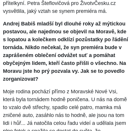
přítelkyní. Petra Šteflovičová pro ŽivotvČesku.cz
vysvětlila, jaký vztah se synem premiéra má.
Andrej Babiš mladší byl dlouhé roky až mýtickou
postavou, ale najednou se objevil na Moravě, kde
s lopatou a kolečkem odklízí pozůstatky po řádění
tornáda. Nikdo nečekal, že syn premiéra bude v
zaprášeném oblečení odvážet suť a pomáhat
obyčejným lidem, kteří často přišli o všechno. Na
Moravu jste ho prý pozvala vy. Jak se to povedlo
zorganizovat?
Moje rodina pochází přímo z Moravské Nové Vsi,
která byla tornádem hodně poničena. U nás na domě
to vzalo dvě střechy, spadlo celé patro, mamka má
zničené auto, zasáhlo nás to hodně, ale jsou na tom
lidi i hůř... Já natočila celou řadu videí a udělala jsem
plno fotek a snažila se dostat do světa, že