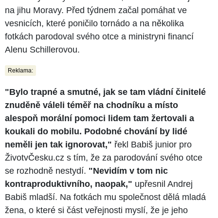
na jihu Moravy. Před týdnem začal pomáhat ve
vesnicích, které poničilo tornádo a na několika
fotkách parodoval svého otce a ministryni financí
Alenu Schillerovou.
Reklama:
"Bylo trapné a smutné, jak se tam vládní činitelé
znuděně váleli téměř na chodníku a místo
alespoň morální pomoci lidem tam žertovali a
koukali do mobilu. Podobné chování by lidé
neměli jen tak ignorovat,"
řekl Babiš junior pro
ŽivotvČesku.cz s tím, že za parodování svého otce
se rozhodně nestydí.
"Nevidím v tom nic
kontraproduktivního, naopak,"
upřesnil Andrej
Babiš mladší. Na fotkách mu společnost dělá mladá
žena, o které si část veřejnosti myslí, že je jeho