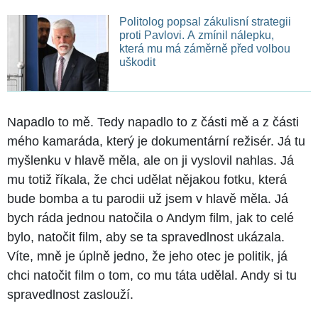
Politolog popsal zákulisní strategii
proti Pavlovi. A zmínil nálepku,
která mu má záměrně před volbou
uškodit
Napadlo to mě. Tedy napadlo to z části mě a z části
mého kamaráda, který je dokumentární režisér. Já tu
myšlenku v hlavě měla, ale on ji vyslovil nahlas. Já
mu totiž říkala, že chci udělat nějakou fotku, která
bude bomba a tu parodii už jsem v hlavě měla. Já
bych ráda jednou natočila o Andym film, jak to celé
bylo, natočit film, aby se ta spravedlnost ukázala.
Víte, mně je úplně jedno, že jeho otec je politik, já
chci natočit film o tom, co mu táta udělal. Andy si tu
spravedlnost zaslouží.