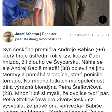
Josef Šťastna
| Redaktor
Publikováno: 18. 7. 2021
josef.stastna@zivotvcesku.cz
Syn českého premiéra Andreje Babiše (66),
který hraje ústřední roli v tzv. kauze Čapí
hnízdo, žil dlouho ve Švýcarsku. Náhle se
ale Andrej Babiš mladší (38) objevil na jihu
Moravy a pomáhá v obcích, které poničilo
tornádo. Na mnoha fotkách mu společnost
dělá výrazná blondýna Petra Šteflovičová
(23). Mnozí lidé si myslí, že dvojice tvoří pár.
Petra Šteflovičová pro ŽivotvČesku.cz
vysvětila, že právě ona »přivezla« Babiše
juniora na Moravu. "Andy mi napsal, že se