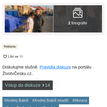
2
fotografie
Reklama:
Diskutujme slušně.
Pravidla diskuze
na portálu
ŽivotvČesku.cz.
Vstup do diskuze
14
#Andrej Babiš
#Andrej Babiš mladší
#Morava