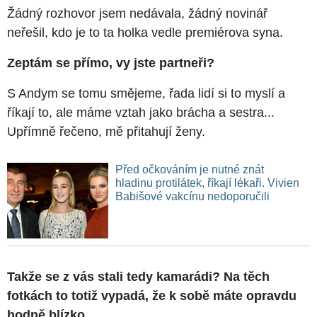
Žádný rozhovor jsem nedávala, žádný novinář
neřešil, kdo je to ta holka vedle premiérova syna.
Zeptám se přímo, vy jste partneři?
S Andym se tomu smějeme, řada lidí si to myslí a
říkají to, ale máme vztah jako brácha a sestra...
Upřímně řečeno, mě přitahují ženy.
Před očkováním je nutné znát
hladinu protilátek, říkají lékaři. Vivien
Babišové vakcínu nedoporučili
Takže se z vás stali tedy kamarádi? Na těch
fotkách to totiž vypadá, že k sobě máte opravdu
hodně blízko...