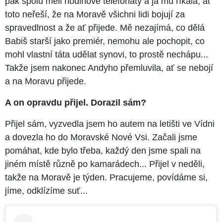
pak spolu měli hodinové telefonáty a já mu říkala, ať
toto neřeší, že na Moravě všichni lidi bojují za
spravedlnost a že ať přijede. Mě nezajímá, co dělá
Babiš starší jako premiér, nemohu ale pochopit, co
mohl vlastní táta udělat synovi, to prostě nechápu...
Takže jsem nakonec Andyho přemluvila, ať se nebojí
a na Moravu přijede.
A on opravdu přijel. Dorazil sám?
Přijel sám, vyzvedla jsem ho autem na letišti ve Vídni
a dovezla ho do Moravské Nové Vsi. Začali jsme
pomáhat, kde bylo třeba, každý den jsme spali na
jiném místě různě po kamarádech... Přijel v neděli,
takže na Moravě je týden. Pracujeme, povídáme si,
jíme, odklízíme suť...