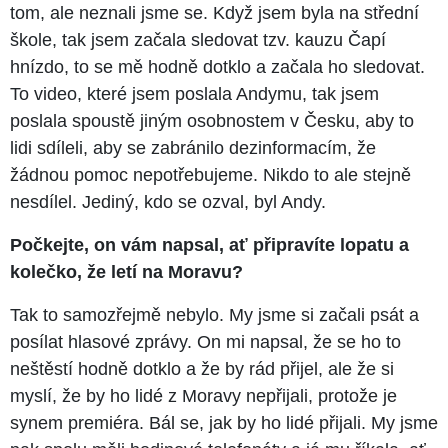
tom, ale neznali jsme se. Když jsem byla na střední
škole, tak jsem začala sledovat tzv. kauzu Čapí
hnízdo, to se mě hodně dotklo a začala ho sledovat.
To video, které jsem poslala Andymu, tak jsem
poslala spoustě jiným osobnostem v Česku, aby to
lidi sdíleli, aby se zabránilo dezinformacím, že
žádnou pomoc nepotřebujeme. Nikdo to ale stejně
nesdílel. Jediný, kdo se ozval, byl Andy.
Počkejte, on vám napsal, ať připravíte lopatu a
kolečko, že letí na Moravu?
Tak to samozřejmě nebylo. My jsme si začali psát a
posílat hlasové zprávy. On mi napsal, že se ho to
neštěstí hodně dotklo a že by rád přijel, ale že si
myslí, že by ho lidé z Moravy nepřijali, protože je
synem premiéra. Bál se, jak by ho lidé přijali. My jsme