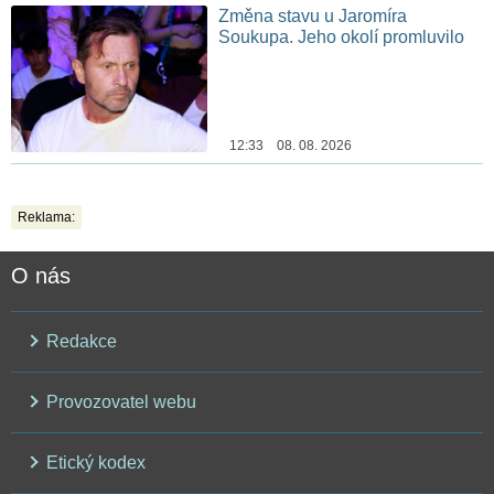
Změna stavu u Jaromíra
Soukupa. Jeho okolí promluvilo
12:33 08. 08. 2026
Reklama:
O nás
Redakce
Provozovatel webu
Etický kodex