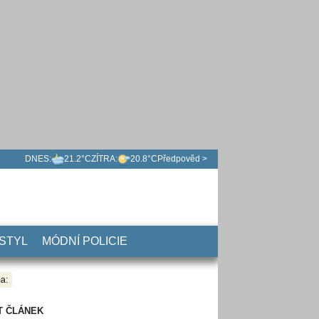
DNES:
21.2°C
ZÍTRA:
20.8°C
Předpověd >
 STYL
MÓDNÍ POLICIE
a:
T ČLÁNEK