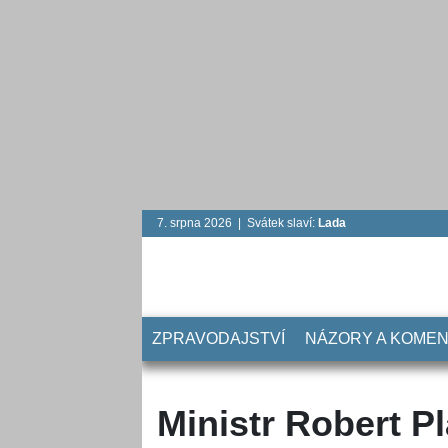
7. srpna 2026 | Svátek slaví:
Lada
ZPRAVODAJSTVÍ
NÁZORY A KOME
Ministr Robert P