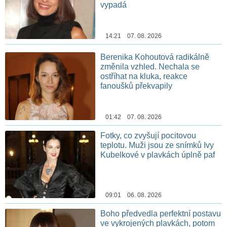
vypadá
14:21 07. 08. 2026
Berenika Kohoutová radikálně
změnila vzhled. Nechala se
ostříhat na kluka, reakce
fanoušků překvapily
01:42 07. 08. 2026
Fotky, co zvyšují pocitovou
teplotu. Muži jsou ze snímků Ivy
Kubelkové v plavkách úplně paf
09:01 06. 08. 2026
Boho předvedla perfektní postavu
ve vykrojených plavkách, potom