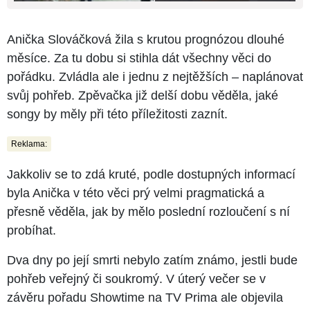
Anička Slováčková žila s krutou prognózou dlouhé
měsíce. Za tu dobu si stihla dát všechny věci do
pořádku. Zvládla ale i jednu z nejtěžších – naplánovat
svůj pohřeb. Zpěvačka již delší dobu věděla, jaké
songy by měly při této příležitosti zaznít.
Reklama:
Jakkoliv se to zdá kruté, podle dostupných informací
byla Anička v této věci prý velmi pragmatická a
přesně věděla, jak by mělo poslední rozloučení s ní
probíhat.
Dva dny po její smrti nebylo zatím známo, jestli bude
pohřeb veřejný či soukromý. V úterý večer se v
závěru pořadu Showtime na TV Prima ale objevila