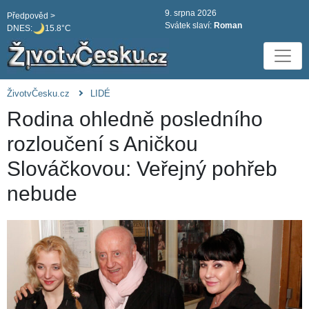
9. srpna 2026
Předpověd >
Svátek slaví:
Roman
DNES:
15.8°C
ŽivotvČesku.cz
LIDÉ
Rodina ohledně posledního
rozloučení s Aničkou
Slováčkovou: Veřejný pohřeb
nebude