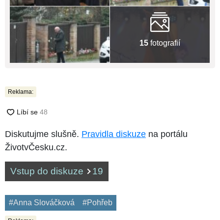
15
fotografií
Reklama:
Diskutujme slušně.
Pravidla diskuze
na portálu
ŽivotvČesku.cz.
Vstup do diskuze
19
#Anna Slováčková
#Pohřeb