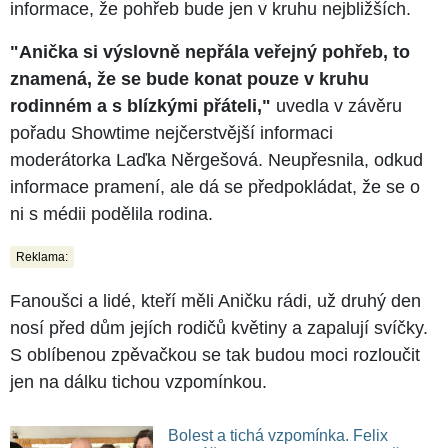
informace, že pohřeb bude jen v kruhu nejbližších.
"Anička si výslovně nepřála veřejný pohřeb, to
znamená, že se bude konat pouze v kruhu
rodinném a s blízkými přáteli,"
uvedla v závěru
pořadu Showtime nejčerstvější informaci
moderátorka Laďka Něrgešová. Neupřesnila, odkud
informace pramení, ale dá se předpokládat, že se o
ni s médii podělila rodina.
Reklama:
Fanoušci a lidé, kteří měli Aničku rádi, už druhý den
nosí před dům jejích rodičů květiny a zapalují svíčky.
S oblíbenou zpěvačkou se tak budou moci rozloučit
jen na dálku tichou vzpomínkou.
Bolest a tichá vzpomínka. Felix