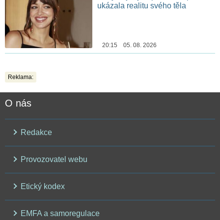
ukázala realitu svého těla
20:15 05. 08. 2026
Reklama:
O nás
Redakce
Provozovatel webu
Etický kodex
EMFA a samoregulace