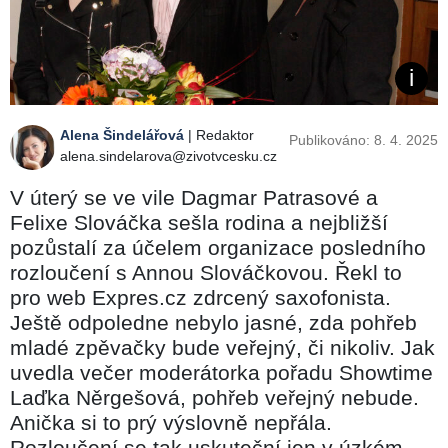
Alena Šindelářová
| Redaktor
Publikováno: 8. 4. 2025
alena.sindelarova@zivotvcesku.cz
V úterý se ve vile Dagmar Patrasové a
Felixe Slováčka sešla rodina a nejbližší
pozůstalí za účelem organizace posledního
rozloučení s Annou Slováčkovou. Řekl to
pro web Expres.cz zdrcený saxofonista.
Ještě odpoledne nebylo jasné, zda pohřeb
mladé zpěvačky bude veřejný, či nikoliv. Jak
uvedla večer moderátorka pořadu Showtime
Laďka Něrgešová, pohřeb veřejný nebude.
Anička si to prý výslovně nepřála.
Rozloučení se tak uskuteční jen v úzkém