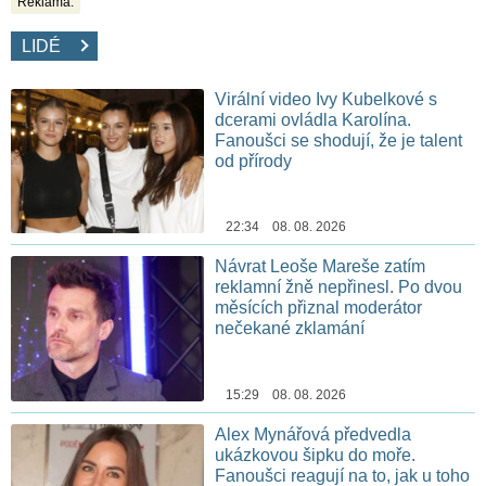
Reklama:
LIDÉ
Virální video Ivy Kubelkové s
dcerami ovládla Karolína.
Fanoušci se shodují, že je talent
od přírody
22:34 08. 08. 2026
Návrat Leoše Mareše zatím
reklamní žně nepřinesl. Po dvou
měsících přiznal moderátor
nečekané zklamání
15:29 08. 08. 2026
Alex Mynářová předvedla
ukázkovou šipku do moře.
Fanoušci reagují na to, jak u toho