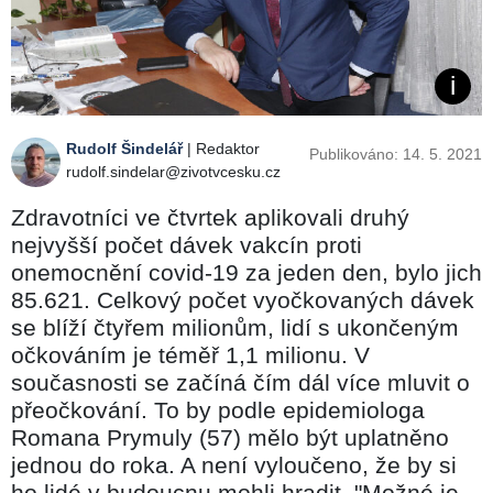
Rudolf Šindelář
| Redaktor
Publikováno: 14. 5. 2021
rudolf.sindelar@zivotvcesku.cz
Zdravotníci ve čtvrtek aplikovali druhý
nejvyšší počet dávek vakcín proti
onemocnění covid-19 za jeden den, bylo jich
85.621. Celkový počet vyočkovaných dávek
se blíží čtyřem milionům, lidí s ukončeným
očkováním je téměř 1,1 milionu. V
současnosti se začíná čím dál více mluvit o
přeočkování. To by podle epidemiologa
Romana Prymuly (57) mělo být uplatněno
jednou do roka. A není vyloučeno, že by si
ho lidé v budoucnu mohli hradit. "Možné je