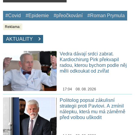
#Covid
#Epidemie
#přeočkování
#Roman Prymula
Reklama:
AKTUALITY
Vedra dávají srdci zabrat.
Kardiochirurg Pirk překvapil
radou, kterou bychom podle něj
měli odkoukat od zvířat
17:04 08. 08. 2026
Politolog popsal zákulisní
strategii proti Pavlovi. A zmínil
nálepku, která mu má záměrně
před volbou uškodit