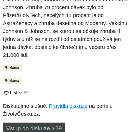
Johnson. Zhruba 79 procent dávek bylo od
Pfizer/BioNTech, necelých 11 procent je od
AstraZenecy a zhruba desetina od Moderny. Vakcínu
Johnson & Johnson, se kterou se očkuje zhruba tři
týdny a u níž se na rozdíl od ostatních používá jen
jedna dávka, dostalo ke čtvrtečnímu večeru přes
21.000 lidí.
Reklama:
Reklama:
Diskutujme slušně.
Pravidla diskuze
na portálu
ŽivotvČesku.cz.
Vstup do diskuze
29