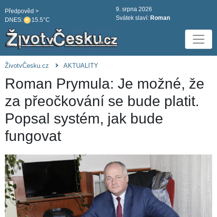
9. srpna 2026
Předpověd >
Svátek slaví:
Roman
DNES:
15.5°C
ŽivotvČesku.cz
AKTUALITY
Roman Prymula: Je možné, že
za přeočkování se bude platit.
Popsal systém, jak bude
fungovat