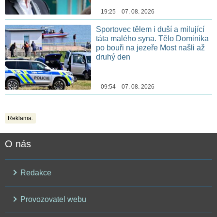
19:25 07. 08. 2026
Sportovec tělem i duší a milující
táta malého syna. Tělo Dominika
po bouři na jezeře Most našli až
druhý den
09:54 07. 08. 2026
Reklama:
O nás
Redakce
Provozovatel webu