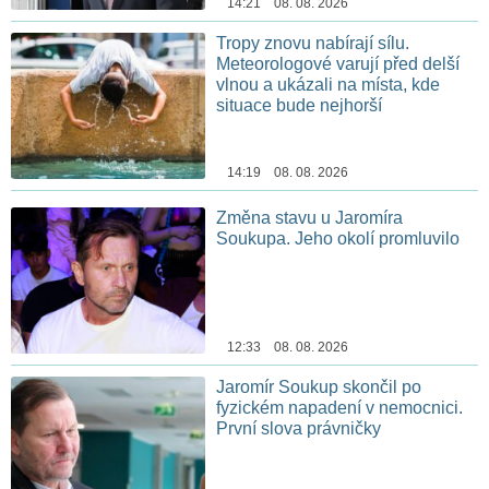
14:21 08. 08. 2026
Tropy znovu nabírají sílu.
Meteorologové varují před delší
vlnou a ukázali na místa, kde
situace bude nejhorší
14:19 08. 08. 2026
Změna stavu u Jaromíra
Soukupa. Jeho okolí promluvilo
12:33 08. 08. 2026
Jaromír Soukup skončil po
fyzickém napadení v nemocnici.
První slova právničky