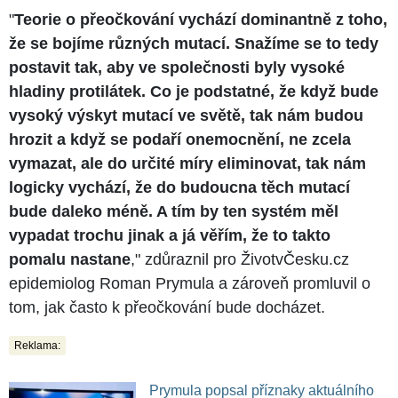
"
Teorie o přeočkování vychází dominantně z toho,
že se bojíme různých mutací. Snažíme se to tedy
postavit tak, aby ve společnosti byly vysoké
hladiny protilátek. Co je podstatné, že když bude
vysoký výskyt mutací ve světě, tak nám budou
hrozit a když se podaří onemocnění, ne zcela
vymazat, ale do určité míry eliminovat, tak nám
logicky vychází, že do budoucna těch mutací
bude daleko méně. A tím by ten systém měl
vypadat trochu jinak a já věřím, že to takto
pomalu nastane
," zdůraznil pro ŽivotvČesku.cz
epidemiolog Roman Prymula a zároveň promluvil o
tom, jak často k přeočkování bude docházet.
Reklama:
Prymula popsal příznaky aktuálního