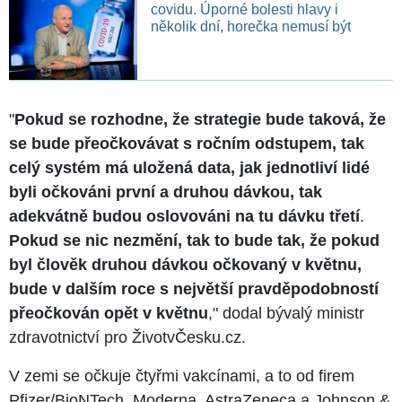
covidu. Úporné bolesti hlavy i
několik dní, horečka nemusí být
"
Pokud se rozhodne, že strategie bude taková, že
se bude přeočkovávat s ročním odstupem, tak
celý systém má uložená data, jak jednotliví lidé
byli očkováni první a druhou dávkou, tak
adekvátně budou oslovováni na tu dávku třetí
.
Pokud se nic nezmění, tak to bude tak, že pokud
byl člověk druhou dávkou očkovaný v květnu,
bude v dalším roce s největší pravděpodobností
přeočkován opět v květnu
," dodal bývalý ministr
zdravotnictví pro ŽivotvČesku.cz.
V zemi se očkuje čtyřmi vakcínami, a to od firem
Pfizer/BioNTech, Moderna, AstraZeneca a Johnson &