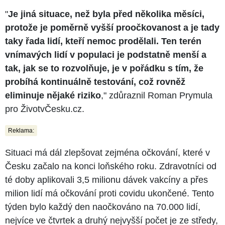
"
Je jiná situace, než byla před několika měsíci,
protože je poměrně vyšší proočkovanost a je tady
taky řada lidí, kteří nemoc prodělali. Ten terén
vnímavých lidí v populaci je podstatně menší a
tak, jak se to rozvolňuje, je v pořádku s tím, že
probíhá kontinuálně testování, což rovněž
eliminuje nějaké riziko
," zdůraznil Roman Prymula
pro ŽivotvČesku.cz.
Reklama:
Situaci má dál zlepšovat zejména očkování, které v
Česku začalo na konci loňského roku. Zdravotníci od
té doby aplikovali 3,5 milionu dávek vakcíny a přes
milion lidí má očkování proti covidu ukončené. Tento
týden bylo každý den naočkováno na 70.000 lidí,
nejvíce ve čtvrtek a druhý nejvyšší počet je ze středy,