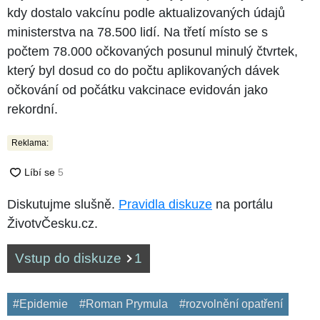
kdy dostalo vakcínu podle aktualizovaných údajů
ministerstva na 78.500 lidí. Na třetí místo se s
počtem 78.000 očkovaných posunul minulý čtvrtek,
který byl dosud co do počtu aplikovaných dávek
očkování od počátku vakcinace evidován jako
rekordní.
Reklama:
Diskutujme slušně.
Pravidla diskuze
na portálu
ŽivotvČesku.cz.
Vstup do diskuze
1
#Epidemie
#Roman Prymula
#rozvolnění opatření