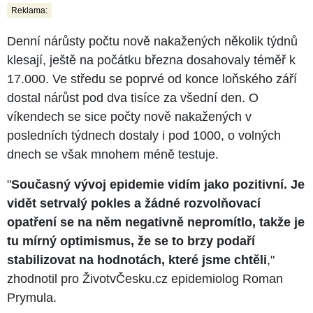
Reklama:
Denní nárůsty počtu nově nakažených několik týdnů
klesají, ještě na počátku března dosahovaly téměř k
17.000. Ve středu se poprvé od konce loňského září
dostal nárůst pod dva tisíce za všední den. O
víkendech se sice počty nově nakažených v
posledních týdnech dostaly i pod 1000, o volných
dnech se však mnohem méně testuje.
"
Současný vývoj epidemie vidím jako pozitivní. Je
vidět setrvalý pokles a žádné rozvolňovací
opatření se na něm negativně nepromítlo, takže je
tu mírný optimismus, že se to brzy podaří
stabilizovat na hodnotách, které jsme chtěli
,"
zhodnotil pro ŽivotvČesku.cz epidemiolog Roman
Prymula.