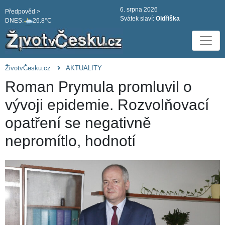
6. srpna 2026
Předpověd >
Svátek slaví:
Oldřiška
DNES:
26.8°C
ŽivotvČesku.cz
AKTUALITY
Roman Prymula promluvil o
vývoji epidemie. Rozvolňovací
opatření se negativně
nepromítlo, hodnotí