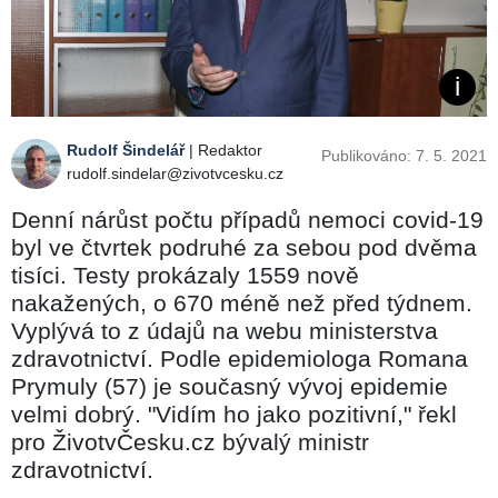
Rudolf Šindelář
| Redaktor
Publikováno: 7. 5. 2021
rudolf.sindelar@zivotvcesku.cz
Denní nárůst počtu případů nemoci covid-19
byl ve čtvrtek podruhé za sebou pod dvěma
tisíci. Testy prokázaly 1559 nově
nakažených, o 670 méně než před týdnem.
Vyplývá to z údajů na webu ministerstva
zdravotnictví. Podle epidemiologa Romana
Prymuly (57) je současný vývoj epidemie
velmi dobrý. "Vidím ho jako pozitivní," řekl
pro ŽivotvČesku.cz bývalý ministr
zdravotnictví.