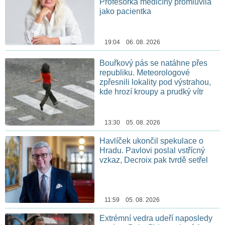
Profesorka medicíny promluvila
jako pacientka
19:04 06. 08. 2026
Bouřkový pás se natáhne přes
republiku. Meteorologové
zpřesnili lokality pod výstrahou,
kde hrozí kroupy a prudký vítr
13:30 05. 08. 2026
Havlíček ukončil spekulace o
Hradu. Pavlovi poslal vstřícný
vzkaz, Decroix pak tvrdě setřel
11:59 05. 08. 2026
Extrémní vedra udeří naposledy