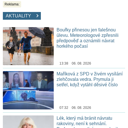
Reklama:
AKTUALITY
Bouřky přinesou jen falešnou
úlevu. Meteorologové zpřesnili
předpověď a oznámili návrat
horkého počasí
13:38 06. 08. 2026
Maříková z SPD v živém vysílání
zlehčovala vedra. Prymula ji
setřel, když vytáhl děsivé číslo
07:32 06. 08. 2026
Lék, který má bránit návratu
rakoviny, není k sehnání.