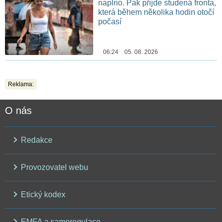
naplno. Pak přijde studená fronta,
která během několika hodin otočí
počasí
06:24 05. 08. 2026
Reklama:
O nás
Redakce
Provozovatel webu
Etický kodex
EMFA a samoregulace