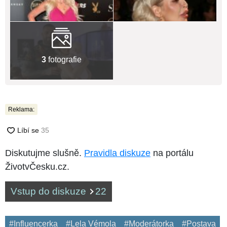
3
fotografie
Reklama:
Diskutujme slušně.
Pravidla diskuze
na portálu
ŽivotvČesku.cz.
Vstup do diskuze
22
#Influencerka
#Lela Vémola
#Moderátorka
#Postava