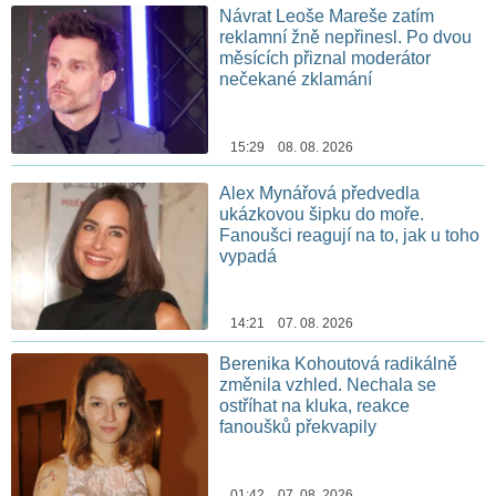
Návrat Leoše Mareše zatím
reklamní žně nepřinesl. Po dvou
měsících přiznal moderátor
nečekané zklamání
15:29 08. 08. 2026
Alex Mynářová předvedla
ukázkovou šipku do moře.
Fanoušci reagují na to, jak u toho
vypadá
14:21 07. 08. 2026
Berenika Kohoutová radikálně
změnila vzhled. Nechala se
ostříhat na kluka, reakce
fanoušků překvapily
01:42 07. 08. 2026