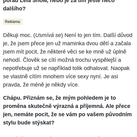
pořad Lela Show, nebo je za tím ještě něco
dalšího?
Reklama:
Děkuji moc. (
Usmívá se
) Není to jen tím. Další důvod
je, že jsem přece jen už maminka dvou dětí a začala
jsem mít pocit, že některé věci se ke mně už úplně
nehodí. Člověk se cítí možná trochu vyspělejší a
nepotřebuje už se například tolik odhalovat. Naopak
se vlastně cítím mnohem více sexy nyní. Je asi
pravda, že méně je někdy více.
Chápu. Přiznám se, že mým pohledem je to
proměna skutečně výrazná a příjemná. Ale přece
jen, nemáte pocit, že se vám po vašem původním
stylu bude stýskat?