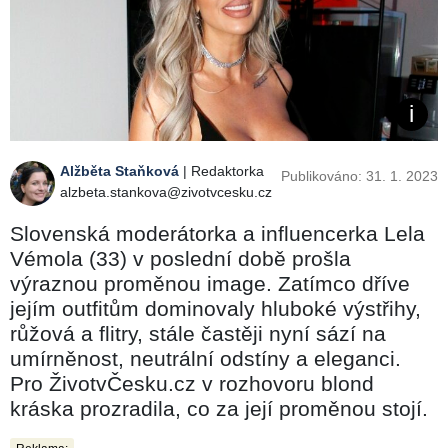
Alžběta Staňková
| Redaktorka
Publikováno: 31. 1. 2023
alzbeta.stankova@zivotvcesku.cz
Slovenská moderátorka a influencerka Lela
Vémola (33) v poslední době prošla
výraznou proměnou image. Zatímco dříve
jejím outfitům dominovaly hluboké výstřihy,
růžová a flitry, stále častěji nyní sází na
umírněnost, neutrální odstíny a eleganci.
Pro ŽivotvČesku.cz v rozhovoru blond
kráska prozradila, co za její proměnou stojí.