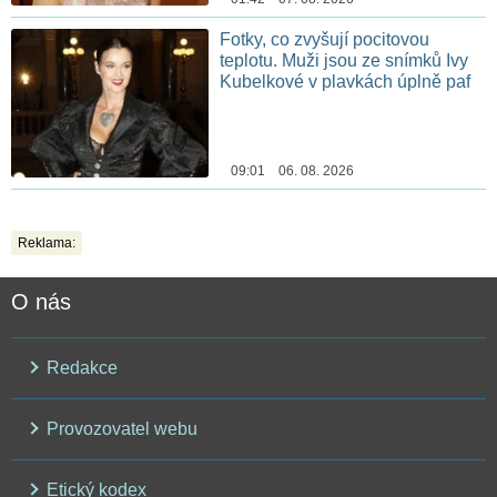
Fotky, co zvyšují pocitovou
teplotu. Muži jsou ze snímků Ivy
Kubelkové v plavkách úplně paf
09:01 06. 08. 2026
Reklama:
O nás
Redakce
Provozovatel webu
Etický kodex