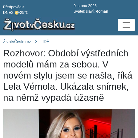
9. srpna 2026
Předpověd >
Svátek slaví:
Roman
DNES:
25°C
ŽivotvČesku.cz
LIDÉ
Rozhovor: Období výstředních
modelů mám za sebou. V
novém stylu jsem se našla, říká
Lela Vémola. Ukázala snímek,
na němž vypadá úžasně