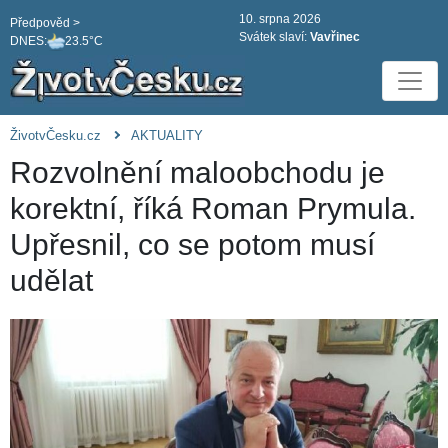
10. srpna 2026
Předpověd >
Svátek slaví:
Vavřinec
DNES:
23.5°C
ŽivotvČesku.cz
AKTUALITY
Rozvolnění maloobchodu je
korektní, říká Roman Prymula.
Upřesnil, co se potom musí
udělat