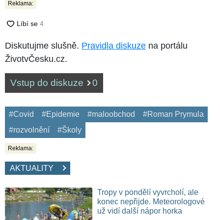
Reklama:
Diskutujme slušně.
Pravidla diskuze
na portálu
ŽivotvČesku.cz.
Vstup do diskuze
0
#Covid
#Epidemie
#maloobchod
#Roman Prymula
#rozvolnění
#Školy
Reklama:
AKTUALITY
Tropy v pondělí vyvrcholí, ale
konec nepřijde. Meteorologové
už vidí další nápor horka