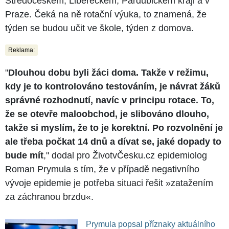
Středočeském, Libereckém, Pardubickém kraji a v
Praze. Čeká na ně rotační výuka, to znamená, že
týden se budou učit ve škole, týden z domova.
Reklama:
"
Dlouhou dobu byli žáci doma. Takže v režimu,
kdy je to kontrolováno testováním, je návrat žáků
správné rozhodnutí, navíc v principu rotace. To,
že se otevře maloobchod, je slibováno dlouho,
takže si myslím, že to je korektní. Po rozvolnění je
ale třeba počkat 14 dnů a dívat se, jaké dopady to
bude mít
," dodal pro ŽivotvČesku.cz epidemiolog
Roman Prymula s tím, že v případě negativního
vývoje epidemie je potřeba situaci řešit »zatažením
za záchranou brzdu«.
Prymula popsal příznaky aktuálního