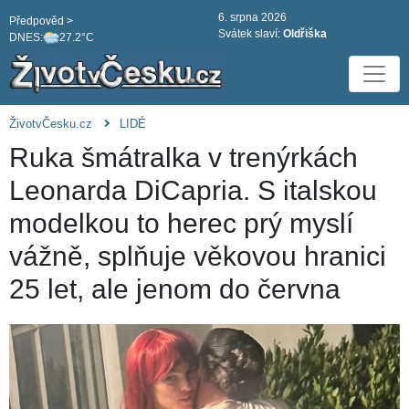
6. srpna 2026
Předpověd >
Svátek slaví:
Oldřiška
DNES:
27.2°C
ŽivotvČesku.cz
LIDÉ
Ruka šmátralka v trenýrkách
Leonarda DiCapria. S italskou
modelkou to herec prý myslí
vážně, splňuje věkovou hranici
25 let, ale jenom do června