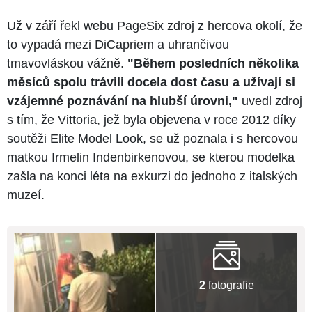
Už v září řekl webu PageSix zdroj z hercova okolí, že
to vypadá mezi DiCapriem a uhrančivou
tmavovláskou vážně.
"Během posledních několika
měsíců spolu trávili docela dost času a užívají si
vzájemné poznávání na hlubší úrovni,"
uvedl zdroj
s tím, že Vittoria, jež byla objevena v roce 2012 díky
soutěži Elite Model Look, se už poznala i s hercovou
matkou Irmelin Indenbirkenovou, se kterou modelka
zašla na konci léta na exkurzi do jednoho z italských
muzeí.
2
fotografie