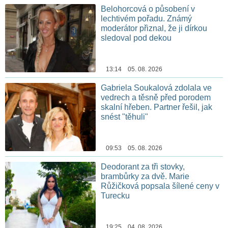
Belohorcová o působení v
lechtivém pořadu. Známý
moderátor přiznal, že ji dírkou
sledoval pod dekou
13:14 05. 08. 2026
Gabriela Soukalová zdolala ve
vedrech a těsně před porodem
skalní hřeben. Partner řešil, jak
snést "těhuli"
09:53 05. 08. 2026
Deodorant za tři stovky,
brambůrky za dvě. Marie
Růžičková popsala šílené ceny v
Turecku
19:25 04. 08. 2026