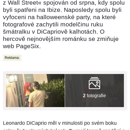
z Wall Street« spojován od srpna, kdy spolu
byli spatřeni na Ibize. Naposledy spolu byli
vyfoceni na halloweenské party, na které
fotografové zachytili modelčinu ruku
šmátralku v DiCapriově kalhotách. O
hercově nejnovějším románku se zmiňuje
web PageSix.
Reklama:
2
fotografie
Leonardo DiCaprio měl v minulosti po svém boku