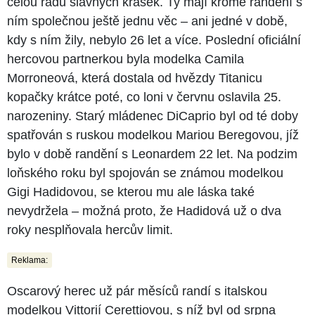
celou řadu slavných krásek. Ty mají kromě randění s
ním společnou ještě jednu věc – ani jedné v době,
kdy s ním žily, nebylo 26 let a více. Poslední oficiální
hercovou partnerkou byla modelka Camila
Morroneová, která dostala od hvězdy Titanicu
kopačky krátce poté, co loni v červnu oslavila 25.
narozeniny. Starý mládenec DiCaprio byl od té doby
spatřován s ruskou modelkou Mariou Beregovou, jíž
bylo v době randění s Leonardem 22 let. Na podzim
loňského roku byl spojován se známou modelkou
Gigi Hadidovou, se kterou mu ale láska také
nevydržela – možná proto, že Hadidová už o dva
roky nesplňovala hercův limit.
Reklama:
Oscarový herec už pár měsíců randí s italskou
modelkou Vittorií Cerettiovou, s níž byl od srpna