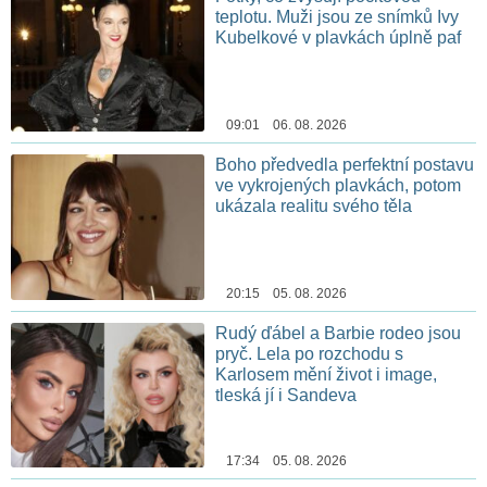
teplotu. Muži jsou ze snímků Ivy
Kubelkové v plavkách úplně paf
09:01 06. 08. 2026
Boho předvedla perfektní postavu
ve vykrojených plavkách, potom
ukázala realitu svého těla
20:15 05. 08. 2026
Rudý ďábel a Barbie rodeo jsou
pryč. Lela po rozchodu s
Karlosem mění život i image,
tleská jí i Sandeva
17:34 05. 08. 2026