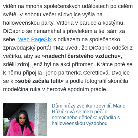
viděn na mnoha společenských událostech po celém
světě. V sobotu večer si dvojice vyšla na
halloweenskou party. Vittoria v paruce a kostýmu,
DiCaprio se nenamáhal s převlekem a šel sám za
sebe.
Web PageSix
s odkazem na společensko-
zpravodajský portál TMZ uvedl, že DiCaprio odešel z
večírku, aby se
»nadechl čerstvého vzduchu«
,
sdělil zdroj, jenž byl na akci přítomen. Krátce poté se
k němu připojila i jeho partnerka Cerettiová. Dvojice
se k »
sobě začala tulit«
a podle fotografií skončila
modelčina ruka v hercově spodním prádle.
Dům hrůzy zvenku i zevnitř. Marie
Růžičková se mezi péčí o
nemocného dědečka vyřádila s
halloweenskou výzdobou