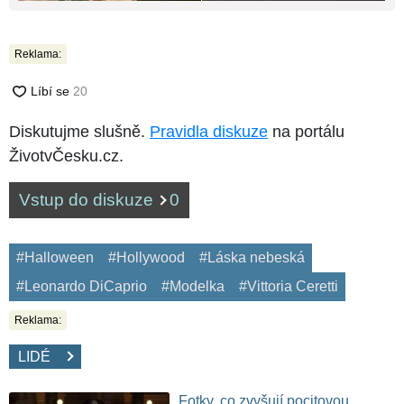
Reklama:
Diskutujme slušně.
Pravidla diskuze
na portálu
ŽivotvČesku.cz.
Vstup do diskuze
0
#Halloween
#Hollywood
#Láska nebeská
#Leonardo DiCaprio
#Modelka
#Vittoria Ceretti
Reklama:
LIDÉ
Fotky, co zvyšují pocitovou