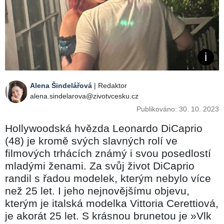
Alena Šindelářová
| Redaktor
alena.sindelarova@zivotvcesku.cz
Publikováno: 30. 10. 2023
Hollywoodská hvězda Leonardo DiCaprio
(48) je kromě svých slavných rolí ve
filmových trhácích známý i svou posedlostí
mladými ženami. Za svůj život DiCaprio
randil s řadou modelek, kterým nebylo více
než 25 let. I jeho nejnovějšímu objevu,
kterým je italská modelka Vittoria Cerettiová,
je akorát 25 let. S krásnou brunetou je »Vlk