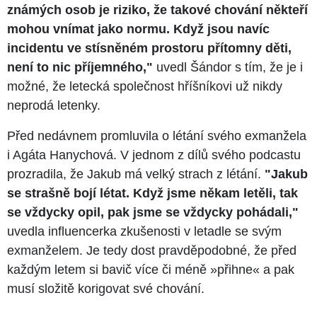
známých osob je riziko, že takové chování někteří
mohou vnímat jako normu. Když jsou navíc
incidentu ve stísněném prostoru přítomny děti,
není to nic příjemného,"
uvedl Šándor s tím, že je i
možné, že letecká společnost hříšníkovi už nikdy
neprodá letenky.
Před nedávnem promluvila o létání svého exmanžela
i Agáta Hanychová. V jednom z dílů svého podcastu
prozradila, že Jakub má velký strach z létání.
"Jakub
se strašně bojí létat. Když jsme někam letěli, tak
se vždycky opil, pak jsme se vždycky pohádali,"
uvedla influencerka zkušenosti v letadle se svým
exmanželem. Je tedy dost pravděpodobné, že před
každým letem si bavič více či méně »přihne« a pak
musí složitě korigovat své chování.