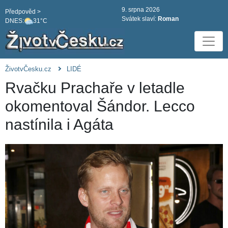
9. srpna 2026
Předpověd >
Svátek slaví:
Roman
DNES:
31°C
ŽivotvČesku.cz
LIDÉ
Rvačku Prachaře v letadle
okomentoval Šándor. Lecco
nastínila i Agáta