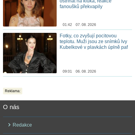
ostříhat na kluka, reakce
fanoušků překvapily
01:42 07. 08. 2026
Fotky, co zvyšují pocitovou
teplotu. Muži jsou ze snímků Ivy
Kubelkové v plavkách úplně paf
09:01 06. 08. 2026
Reklama:
O nás
Redakce