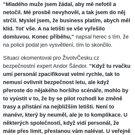
"Mladého muže jsem žádal, aby mě nefotil a
netočil. Mé prosbě nevyhověl, a tak jsem do něj
strčil. Myslel jsem, že business platím, abych měl
klid. Toť vše. A na letišti se vše vyřešilo
domluvou. Konec příběhu,"
napsal herec s tím, že
na policii podal jen vysvětlení, tím to skončilo.
Situaci okomentoval pro ŽivotvČesku.cz
bezpečnostní expert Andor Šándor.
"Když tu rvačku
umí personál zpacifikovat velmi rychle, tak to
nemusí ovlivnit bezpečnost letu, ale když
přeroste do nějakého horšího scénáře, mohlo by
to vyústit v to, že by se pilot rozhodl ke změně
trasy a přistání na nejbližším letišti. Není to
manévr, který by neuměl, ale je to komplikace. U
některých společností, když vidí personál, že
máte přes limit, přestanou vám nalévat. U veřejně