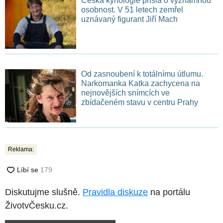
Česká kynologie přišla o významnou
osobnost. V 51 letech zemřel
uznávaný figurant Jiří Mach
Od zasnoubení k totálnímu útlumu.
Narkomanka Katka zachycena na
nejnovějších snímcích ve
zbídačeném stavu v centru Prahy
Reklama:
Diskutujme slušně.
Pravidla diskuze
na portálu
ŽivotvČesku.cz.