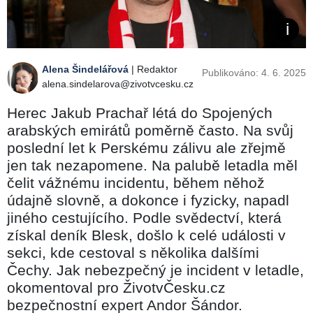
Alena Šindelářová
| Redaktor
Publikováno: 4. 6. 2025
alena.sindelarova@zivotvcesku.cz
Herec Jakub Prachař létá do Spojených
arabských emirátů poměrně často. Na svůj
poslední let k Perskému zálivu ale zřejmě
jen tak nezapomene. Na palubě letadla měl
čelit vážnému incidentu, během něhož
údajně slovně, a dokonce i fyzicky, napadl
jiného cestujícího. Podle svědectví, která
získal deník Blesk, došlo k celé události v
sekci, kde cestoval s několika dalšími
Čechy. Jak nebezpečný je incident v letadle,
okomentoval pro ŽivotvČesku.cz
bezpečnostní expert Andor Šándor.