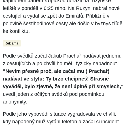
kapitánem Janem Kopičkou dorazil na ruzyňské
letiště v pondělí v 6:25 ráno. Na Ruzyni nabral nové
cestující a vydal se zpět do Emirátů. Přibližně v
polovině šestihodinové cesty ale došlo v byznys třídě
ke konfliktu.
Reklama:
Podle svědků začal Jakub Prachař nadávat jednomu
z cestujících a po chvíli ho měl i fyzicky napadnout.
"Nevím přesně proč, ale začal mu ( Prachař)
nadávat ve stylu: Ty brzo chcípneš! Strašně
vyváděl, bylo zjevné, že není úplně při smyslech,"
uvedl jeden z očitých svědků pod podmínkou
anonymity.
Podle jeho výpovědi situace vygradovala ve chvíli,
kdy napadený muž vytáhl telefon a začal si incident