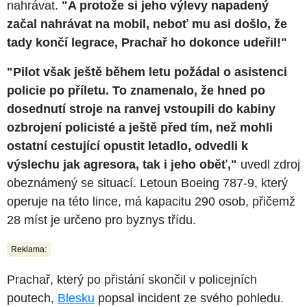
nahrávat.
"A protože si jeho výlevy napadený
začal nahrávat na mobil, neboť mu asi došlo, že
tady končí legrace, Prachař ho dokonce udeřil!"
"Pilot však ještě během letu požádal o asistenci
policie po příletu. To znamenalo, že hned po
dosednutí stroje na ranvej vstoupili do kabiny
ozbrojení policisté a ještě před tím, než mohli
ostatní cestující opustit letadlo, odvedli k
výslechu jak agresora, tak i jeho oběť,"
uvedl zdroj
obeznámený se situací. Letoun Boeing 787-9, který
operuje na této lince, má kapacitu 290 osob, přičemž
28 míst je určeno pro byznys třídu.
Reklama:
Prachař, který po přistání skončil v policejních
poutech,
Blesku
popsal incident ze svého pohledu.