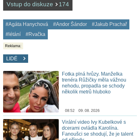
Vstup do diskuze
174
#Agáta Hanychová
#Andor Šándor
#Jakub Prachař
#létání
#Rvačka
Reklama:
LIDÉ
Fotka plná hrůzy. Manželka
trenéra Růžičky měla vážnou
nehodu, propadla se schody
několik metrů hluboko
08:52 09. 08. 2026
Virální video Ivy Kubelkové s
dcerami ovládla Karolína.
Fanoušci se shodují, že je talent
od přírody