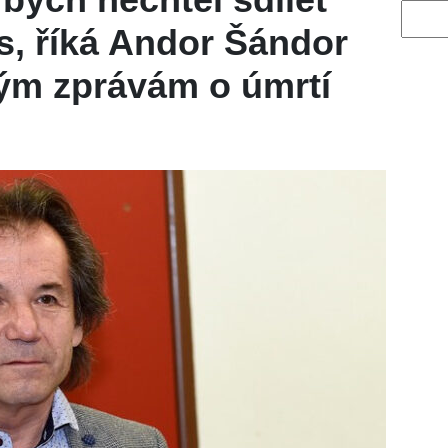
Vyhled
s, říká Andor Šándor
ým zprávám o úmrtí