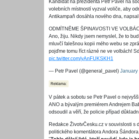
Kandidát na prezidenta Petr Pavel na sociá
volebních místností vyzval voliče, aby od
Antikampaň dosáhla nového dna, napsal
ODMÍTNĚME ŠPINAVOSTI VE VOLBÁC
Ano, žiju. Nikdy jsem nemyslel, že to b
mluvčí falešnou kopii mého webu se zpr
pojďme tomu říct rázné ne ve volbách! Sdí
pic.twitter.com/yAnFUKSKH1
— Petr Pavel (@general_pavel)
January
Reklama:
V pátek a sobotu se Petr Pavel o nejvyšš
ANO a bývalým premiérem Andrejem Babiš
odsoudil a věří, že policie případ důkladn
Redakce ŽivotvČesku.cz v souvislosti s 
politického komentátora Andora Šándora, 