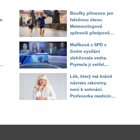
Bouřky přinesou jen
m
falešnou úlevu.
Meteorologové
zpřesnili předpověď
a oznámili návrat
Maříková z SPD v
horkého počasí
živém vysílání
zlehčovala vedra.
Prymula ji setřel,
li
když vytáhl děsivé
Lék, který má bránit
číslo
návratu rakoviny,
není k sehnání.
Profesorka medicíny
promluvila jako
pacientka