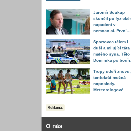
Jaromír Soukup
skončil po fyzické
napadení v
nemocnici. První
slova právničky
Sportovec tělem i
duší a milující táta
malého syna. Tělo
Dominika po bouři
na jezeře Most naš
Tropy udeří znovu,
až druhý den
tentokrát možná
naposledy.
Meteorologové
zpřesnili výhled až
do září
Reklama:
O nás