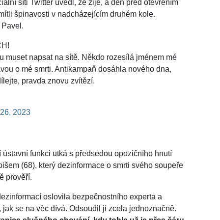
lní síti Twitter uvedl, že žije, a den před otevřením
mítli špinavosti v nadcházejícím druhém kole.
 Pavel.
H!
udu muset napsat na sítě. Někdo rozesílá jménem mé
ávou o mé smrti. Antikampaň dosáhla nového dna,
lejte, pravda znovu zvítězí.
 26, 2023
í ústavní funkci utká s předsedou opozičního hnutí
em (68), který dezinformace o smrti svého soupeře
ě prověří.
dezinformací oslovila bezpečnostního experta a
jak se na věc dívá. Odsoudil ji zcela jednoznačně.