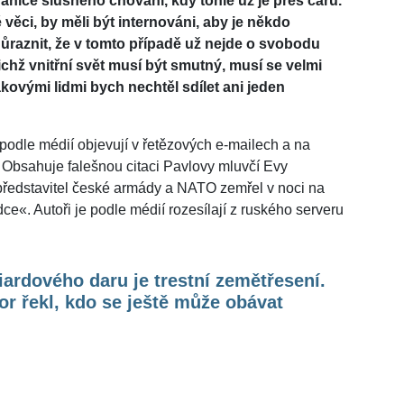
 hranice slušného chování, kdy tohle už je přes čáru.
é věci, by měli být internováni, aby je někdo
zdůraznit, že v tomto případě už nejde o svobodu
ejichž vnitřní svět musí být smutný, musí se velmi
takovými lidmi bych nechtěl sdílet ani jeden
podle médií objevují v řetězových e-mailech a na
í. Obsahuje falešnou citaci Pavlovy mluvčí Evy
představitel české armády a NATO zemřel v noci na
e«. Autoři je podle médií rozesílají z ruského serveru
iardového daru je trestní zemětřesení.
r řekl, kdo se ještě může obávat