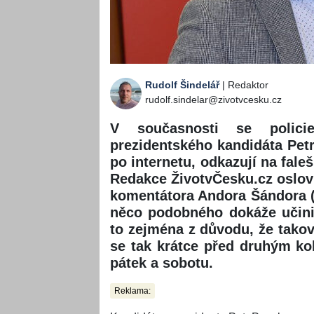
Rudolf Šindelář
| Redaktor
rudolf.sindelar@zivotvcesku.cz
V současnosti se polici
prezidentského kandidáta Petra
po internetu, odkazují na fale
Redakce ŽivotvČesku.cz oslovi
komentátora Andora Šándora (6
něco podobného dokáže učini
to zejména z důvodu, že takov
se tak krátce před druhým ko
pátek a sobotu.
Reklama: