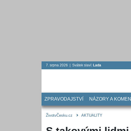
7. srpna 2026 | Svátek slaví:
Lada
ZPRAVODAJSTVÍ
NÁZORY A KOME
ŽivotvČesku.cz
AKTUALITY
S takovými lidmi