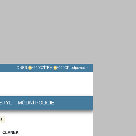
DNES:
26°C
ZÍTRA:
21°C
Předpověd >
 STYL
MÓDNÍ POLICIE
a:
T ČLÁNEK