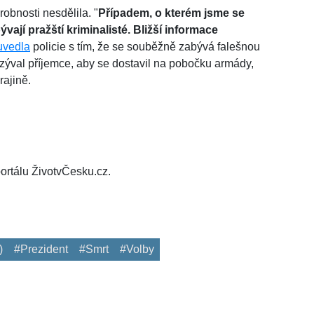
drobnosti nesdělila. "
Případem, o kterém jsme se
vají pražští kriminalisté. Bližší informace
uvedla
policie s tím, že se souběžně zabývá falešnou
zýval příjemce, aby se dostavil na pobočku armády,
rajině.
ortálu ŽivotvČesku.cz.
)
#Prezident
#Smrt
#Volby