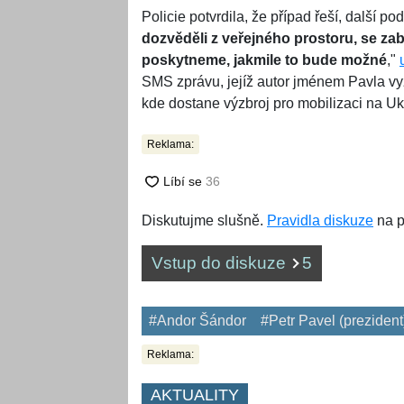
Policie potvrdila, že případ řeší, další po
dozvěděli z veřejného prostoru, se zabý
poskytneme, jakmile to bude možné
,"
SMS zprávu, jejíž autor jménem Pavla vy
kde dostane výzbroj pro mobilizaci na Uk
Reklama:
Diskutujme slušně.
Pravidla diskuze
na p
Vstup do diskuze
5
#Andor Šándor
#Petr Pavel (prezident
Reklama:
AKTUALITY