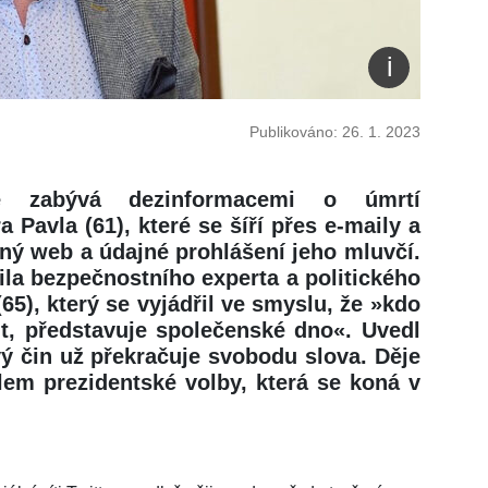
Publikováno: 26. 1. 2023
e zabývá dezinformacemi o úmrtí
 Pavla (61), které se šíří přes e-maily a
šný web a údajné prohlášení jeho mluvčí.
la bezpečnostního experta a politického
5), který se vyjádřil ve smyslu, že »kdo
t, představuje společenské dno«. Uvedl
ý čin už překračuje svobodu slova. Děje
lem prezidentské volby, která se koná v