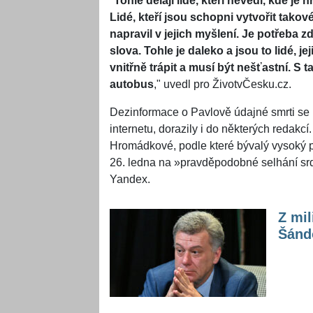
"
Tohle dělají lidé, kteří nevědí, kde je
Lidé, kteří jsou schopni vytvořit takov
napravil v jejich myšlení. Je potřeba 
slova. Tohle je daleko a jsou to lidé, j
vnitřně trápit a musí být nešťastní. S 
autobus
," uvedl pro ŽivotvČesku.cz.
Dezinformace o Pavlově údajné smrti se 
internetu, dorazily i do některých redakc
Hromádkové, podle které bývalý vysoký 
26. ledna na »pravděpodobné selhání srdc
Yandex.
Z mil
Šándo