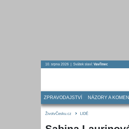
10. srpna 2026 | Svátek slaví:
Vavřinec
ZPRAVODAJSTVÍ
NÁZORY A KOME
ŽivotvČesku.cz
LIDÉ
Sabina Laurinová