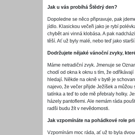
Jak u vás probíhá Štědrý den?
Dopoledne se něco připravuje, pak jdeme
jídlo. Klasickou večeři jako je rybí polé
chybět ani vinná klobása. A pak nadchází
těší. Ať už byly malé, nebo teď jako starší
Dodržujete nějaké vánoční zvyky, které 
Máme netradiční zvyk. Jmenuje se Oznam
chodí od okna k oknu s tím, že odříkáva
hledají. Někde na okně v bytě je schovan
najevo, že večer přijde Ježíšek a můžou s
tatínka a teď to ode mě přebraly holky. J
házely pantoflemi. Ale nemám ráda pouště
radši budu žít v nevědomosti.
Jak vzpomínáte na pohádkové role princ
Vzpomínám moc ráda, ať už to byla dvoud