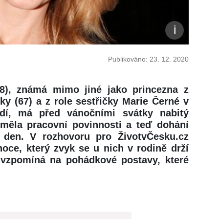
Publikováno: 23. 12. 2020
8), známá mimo jiné jako princezna z
y (67) a z role sestřičky Marie Černé v
edí, má před vánočními svátky nabitý
 měla pracovní povinnosti a teď dohání
 den. V rozhovoru pro ŽivotvČesku.cz
noce, který zvyk se u nich v rodině drží
k vzpomíná na pohádkové postavy, které