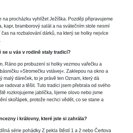
 na procházku vyhlížet Ježíška. Později připravujeme
vka, kapr, bramborový salát a na svátečním stole nesmí
 čas na rozbalování dárků, na který se holky nejvíce
.
se u vás v rodině staly tradicí?
. Ráno po probuzení si holky vezmou vařečku a
jí básničku »Stromečku vstávej«. Zaklepou na okno a
ý malý dáreček, to je právě ten Oznam, který dá
e radovat a těšit. Tuto tradici jsem přebrala od svého
eště rozkrojujeme jablíčka, lijeme olovo nebo jsme
ní skořápek, protože nechci vědět, co se stane a
ezny i královny, které jste si zahrála?
ílná série pohádky Z pekla štěstí 1 a 2 nebo Čertova