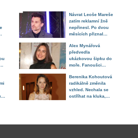
Návrat Leoše Mareše
zatím reklamní žně
se
nepřinesl. Po dvou
měsících přiznal
moderátor nečekané
Alex Mynářová
zklamání
předvedla
ou
ukázkovou šipku do
se
moře. Fanoušci
reagují na to, jak u
Berenika Kohoutová
toho vypadá
mi
radikálně změnila
vzhled. Nechala se
jí,
ostříhat na kluka,
reakce fanoušků
překvapily