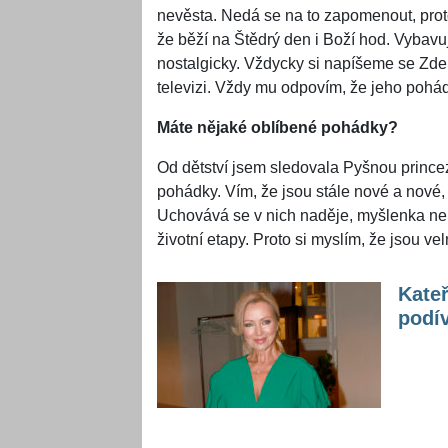
nevěsta. Nedá se na to zapomenout, prot
že běží na Štědrý den i Boží hod. Vybavuj
nostalgicky. Vždycky si napíšeme se Zde
televizi. Vždy mu odpovím, že jeho pohádk
Máte nějaké oblíbené pohádky?
Od dětství jsem sledovala Pyšnou prince
pohádky. Vím, že jsou stále nové a nové, 
Uchovává se v nich naděje, myšlenka nebo
životní etapy. Proto si myslím, že jsou v
Kateř
podív