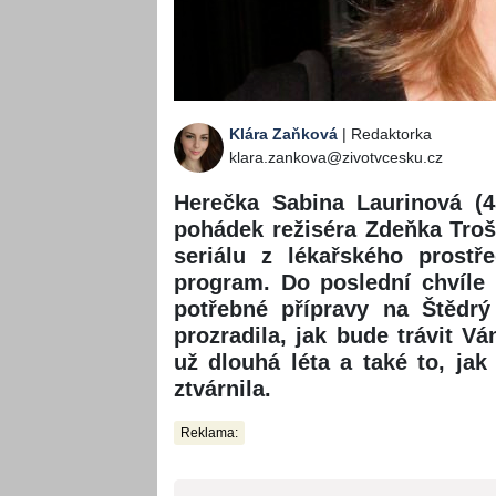
Klára Zaňková
| Redaktorka
klara.zankova@zivotvcesku.cz
Herečka Sabina Laurinová (4
pohádek režiséra Zdeňka Trošk
seriálu z lékařského prostř
program. Do poslední chvíle
potřebné přípravy na Štědrý
prozradila, jak bude trávit Vá
už dlouhá léta a také to, ja
ztvárnila.
Reklama: