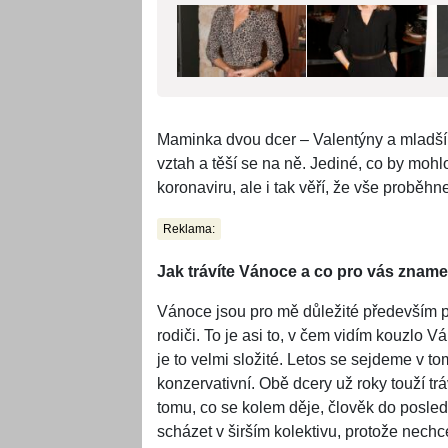
Maminka dvou dcer – Valentýny a mladší 
vztah a těší se na ně. Jediné, co by mohlo
koronaviru, ale i tak věří, že vše proběhne 
Reklama:
Jak trávíte Vánoce a co pro vás zname
Vánoce jsou pro mě důležité především pr
rodiči. To je asi to, v čem vidím kouzlo V
je to velmi složité. Letos se sejdeme v t
konzervativní. Obě dcery už roky touží trá
tomu, co se kolem děje, člověk do posledn
scházet v širším kolektivu, protože nech