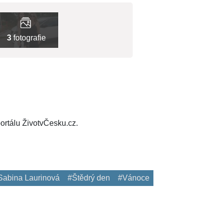
3
fotografie
ortálu ŽivotvČesku.cz.
Sabina Laurinová
#Štědrý den
#Vánoce