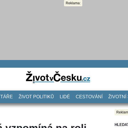
Reklama:
NTÁŘE
ŽIVOT POLITIKŮ
LIDÉ
CESTOVÁNÍ
ŽIVOTNÍ
Reklam
 vzpomíná na roli
HLEDA