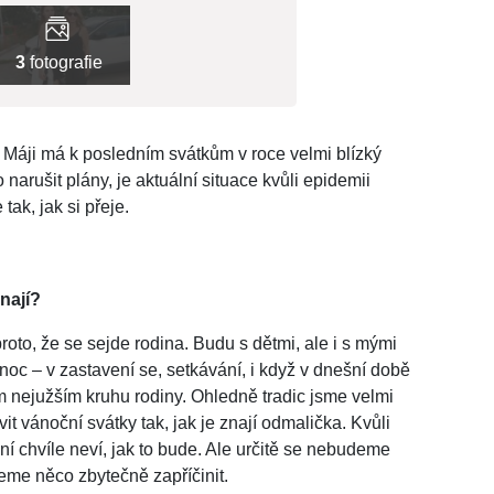
3
fotografie
Máji má k posledním svátkům v roce velmi blízký
 narušit plány, je aktuální situace kvůli epidemii
tak, jak si přeje.
nají?
oto, že se sejde rodina. Budu s dětmi, ale i s mými
ánoc – v zastavení se, setkávání, i když v dnešní době
om nejužším kruhu rodiny. Ohledně tradic jsme velmi
vit vánoční svátky tak, jak je znají odmalička. Kvůli
í chvíle neví, jak to bude. Ale určitě se nebudeme
ceme něco zbytečně zapříčinit.