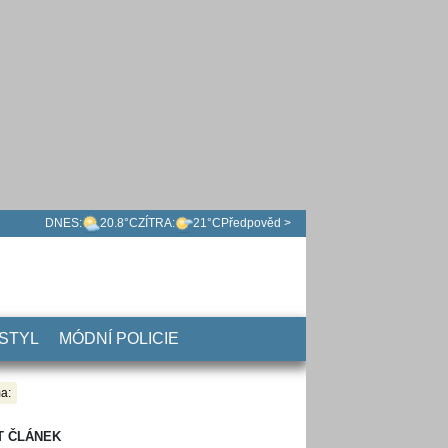
DNES:
20.8°C
ZÍTRA:
21°C
Předpověd >
 STYL
MÓDNÍ POLICIE
a:
T ČLÁNEK