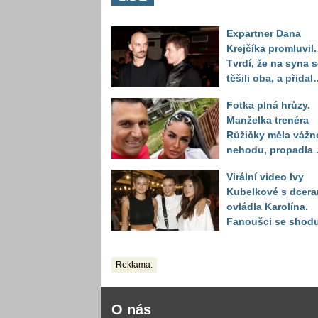
Expartner Dana
Krejčíka promluvil.
Tvrdí, že na syna 
těšili oba, a přidal
důkaz
Fotka plná hrůzy.
Manželka trenéra
Růžičky měla vážn
nehodu, propadla 
schody několik
Virální video Ivy
metrů hluboko
Kubelkové s dcera
ovládla Karolína.
Fanoušci se shodu
že je talent od
přírody
Reklama:
O nás