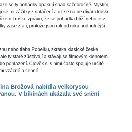
ože se ty pohádky opakují snad každoročně. Myslím,
í se mi zážitky z natáčení a už se na ně dívám trošku
ňkem Trošku zprávu, že se pohádka blíží nebo je v
y zase zrají, protože jsou rok od roku hodnotnější.
znu nebo třeba Popelku, zkrátka klasické české
ale ty staré zůstávají a stávají se filmovým klenotem.
 pohlazení. Člověk si s nimi často spojuje určité
elmi vzácné a cenné.
ina Brožová nabídla velkorysou
anou. V bikinách ukázala své snění