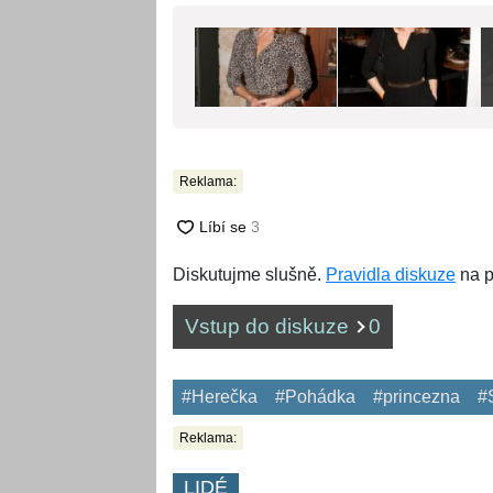
Reklama:
Diskutujme slušně.
Pravidla diskuze
na p
Vstup do diskuze
0
#Herečka
#Pohádka
#princezna
#
Reklama:
LIDÉ