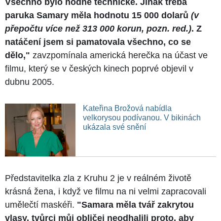
Všechno bylo hodně technické. Jinak třeba
paruka Samary měla hodnotu 15 000 dolarů
(v
přepočtu více než 313 000 korun, pozn. red.)
. Z
natáčení jsem si pamatovala všechno, co se
dělo,"
zavzpomínala americká herečka na účast ve
filmu, který se v českých kinech poprvé objevil v
dubnu 2005.
Kateřina Brožová nabídla
velkorysou podívanou. V bikinách
ukázala své snění
Představitelka zla z Kruhu 2 je v reálném životě
krásná žena, i když ve filmu na ni velmi zapracovali
umělečtí maskéři.
"Samara měla tvář zakrytou
vlasy, tvůrci můj obličej neodhalili proto, aby