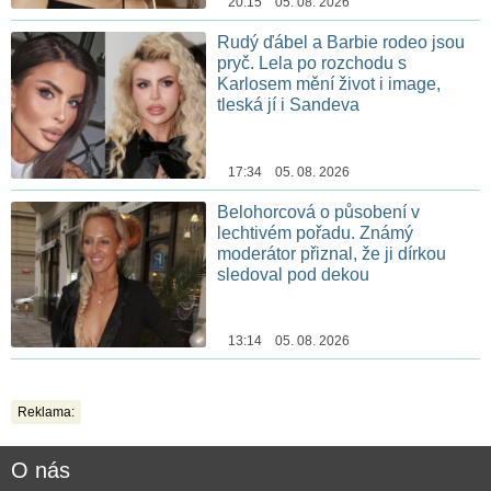
20:15 05. 08. 2026
Rudý ďábel a Barbie rodeo jsou
pryč. Lela po rozchodu s
Karlosem mění život i image,
tleská jí i Sandeva
17:34 05. 08. 2026
Belohorcová o působení v
lechtivém pořadu. Známý
moderátor přiznal, že ji dírkou
sledoval pod dekou
13:14 05. 08. 2026
Reklama:
O nás