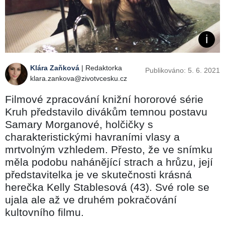
Klára Zaňková
| Redaktorka
Publikováno: 5. 6. 2021
klara.zankova@zivotvcesku.cz
Filmové zpracování knižní hororové série
Kruh představilo divákům temnou postavu
Samary Morganové, holčičky s
charakteristickými havraními vlasy a
mrtvolným vzhledem. Přesto, že ve snímku
měla podobu nahánějící strach a hrůzu, její
představitelka je ve skutečnosti krásná
herečka Kelly Stablesová (43). Své role se
ujala ale až ve druhém pokračování
kultovního filmu.