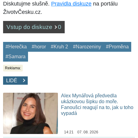
Diskutujme slušně.
Pravidla diskuze
na portálu
ŽivotvČesku.cz.
Vstup do diskuze
0
#Herečka
#horor
#Kruh 2
#Narozeniny
#Proměna
#Samara
Reklama:
LIDÉ
Alex Mynářová předvedla
ukázkovou šipku do moře.
Fanoušci reagují na to, jak u toho
vypadá
14:21 07. 08. 2026