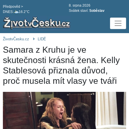
8. srpna 2026
Předpověd >
Svátek slaví:
Soběslav
DNES:
16.2°C
ŽivotvČesku.cz
LIDÉ
Samara z Kruhu je ve
skutečnosti krásná žena. Kelly
Stablesová přiznala důvod,
proč musela mít vlasy ve tváři