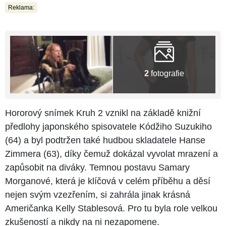
Reklama:
2
fotografie
Hororový snímek Kruh 2 vznikl na základě knižní
předlohy japonského spisovatele Kódžiho Suzukiho
(64) a byl podtržen také hudbou skladatele Hanse
Zimmera (63), díky čemuž dokázal vyvolat mrazení a
zapůsobit na diváky. Temnou postavu Samary
Morganové, která je klíčová v celém příběhu a děsí
nejen svým vzezřením, si zahrála jinak krásná
Američanka Kelly Stablesová. Pro tu byla role velkou
zkušeností a nikdy na ni nezapomene.