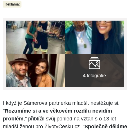
Reklama:
4
fotografie
I když je Sámerova partnerka mladší, nestěžuje si.
"
Rozumíme si a ve věkovém rozdílu nevidím
problém
," přiblížil svůj pohled na vztah s o 13 let
mladší ženou pro ŽivotvČesku.cz. "
Společně děláme