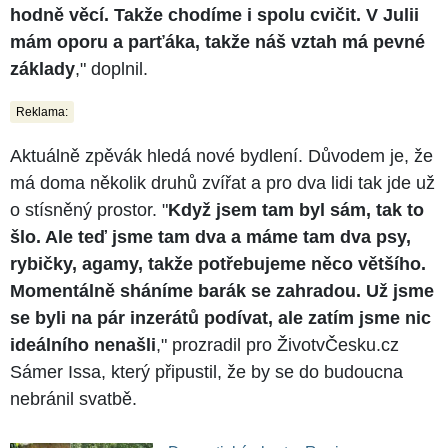
hodně věcí. Takže chodíme i spolu cvičit. V Julii
mám oporu a parťáka, takže náš vztah má pevné
základy
," doplnil.
Reklama:
Aktuálně zpěvák hledá nové bydlení. Důvodem je, že
má doma několik druhů zvířat a pro dva lidi tak jde už
o stísněný prostor. "
Když jsem tam byl sám, tak to
šlo. Ale teď jsme tam dva a máme tam dva psy,
rybičky, agamy, takže potřebujeme něco většího.
Momentálně sháníme barák se zahradou. Už jsme
se byli na pár inzerátů podívat, ale zatím jsme nic
ideálního nenašli
," prozradil pro ŽivotvČesku.cz
Sámer Issa, který připustil, že by se do budoucna
nebránil svatbě.