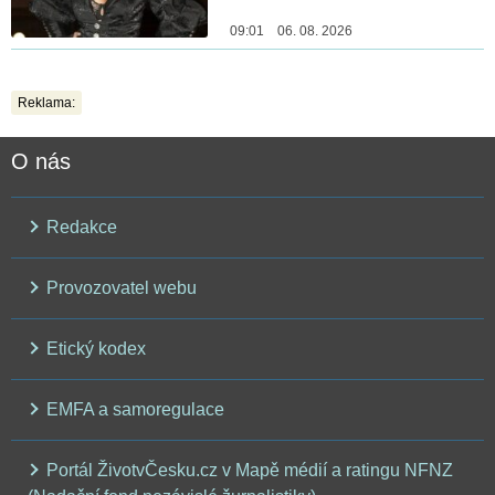
09:01 06. 08. 2026
Reklama:
O nás
Redakce
Provozovatel webu
Etický kodex
EMFA a samoregulace
Portál ŽivotvČesku.cz v Mapě médií a ratingu NFNZ