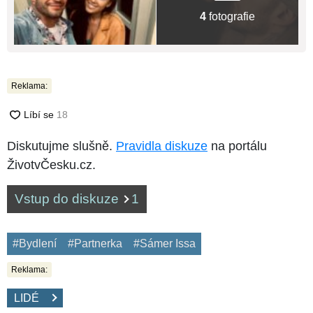
4
fotografie
Reklama:
Diskutujme slušně.
Pravidla diskuze
na portálu
ŽivotvČesku.cz.
Vstup do diskuze
1
#Bydlení
#Partnerka
#Sámer Issa
Reklama:
LIDÉ