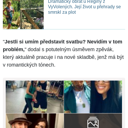
Dramatický obrat u Reginy z
VyVolených. Její život u přehrady se
smrskl za plot
"
Jestli si umím představit svatbu? Nevidím v tom
problém,
" dodal s potutelným úsměvem zpěvák,
který aktuálně pracuje i na nové skladbě, jenž má být
v romantických tónech.