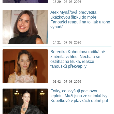
15:29 08. 08. 2026
Alex Mynářová předvedla
ukázkovou šipku do moře.
Fanoušci reagují na to, jak u toho
vypadá
14:21 07. 08. 2026
Berenika Kohoutová radikálně
změnila vzhled. Nechala se
ostříhat na kluka, reakce
fanoušků překvapily
01:42 07. 08. 2026
Fotky, co zvyšují pocitovou
teplotu. Muži jsou ze snímků Ivy
Kubelkové v plavkách úplně paf