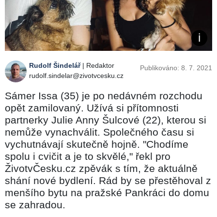
Rudolf Šindelář
| Redaktor
Publikováno: 8. 7. 2021
rudolf.sindelar@zivotvcesku.cz
Sámer Issa (35) je po nedávném rozchodu
opět zamilovaný. Užívá si přítomnosti
partnerky Julie Anny Šulcové (22), kterou si
nemůže vynachválit. Společného času si
vychutnávají skutečně hojně. "Chodíme
spolu i cvičit a je to skvělé," řekl pro
ŽivotvČesku.cz zpěvák s tím, že aktuálně
shání nové bydlení. Rád by se přestěhoval z
menšího bytu na pražské Pankráci do domu
se zahradou.