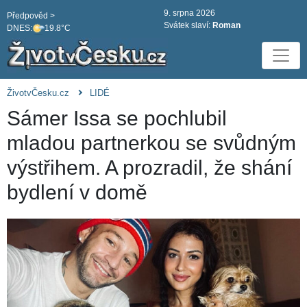
9. srpna 2026
Předpověd >
Svátek slaví:
Roman
DNES:
19.8°C
ŽivotvČesku.cz
LIDÉ
Sámer Issa se pochlubil
mladou partnerkou se svůdným
výstřihem. A prozradil, že shání
bydlení v domě