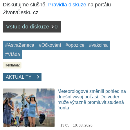
Diskutujme slušně.
Pravidla diskuze
na portálu
ŽivotvČesku.cz.
Vstup do diskuze
0
#AstraZeneca
#Očkování
#opozice
#vakcína
#Vláda
Reklama:
AKTUALITY
Meteorologové změnili pohled na
dnešní vývoj počasí. Do veder
může výrazně promluvit studená
fronta
13:05 10. 08. 2026