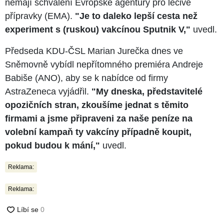
nemají schválení Evropské agentury pro léčivé
přípravky (EMA).
"Je to daleko lepší cesta než
experiment s (ruskou) vakcínou Sputnik V,"
uvedl.
Předseda KDU-ČSL Marian Jurečka dnes ve
Sněmovně vybídl nepřítomného premiéra Andreje
Babiše (ANO), aby se k nabídce od firmy
AstraZeneca vyjádřil.
"My dneska, představitelé
opozičních stran, zkoušíme jednat s těmito
firmami a jsme připraveni za naše peníze na
volební kampaň ty vakcíny případně koupit,
pokud budou k mání,"
uvedl.
Reklama:
Reklama: