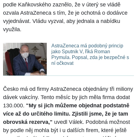
podle Kaňkovského zaznělo, že v úterý se vládě
ozvala AstraZeneca s tím, že je ochotná o dodávce
vyjednávat. Vládu vyzval, aby jednala a nabídku
využila.
AstraZeneca má podobný princip
jako Sputnik V, říká Roman
Prymula. Popsal, zda je bezpečné s
ní očkovat
Česko má od firmy AstraZeneca objednány tři miliony
dávek vakcíny. Tento měsíc by jich měla firma dodat
130.000.
"My si jich můžeme objednat podstatně
více až do určitého limitu. Zjistili jsme, že je tam
obrovská rezerva,"
uvedl Válek. Podobná možnost
by podle něj mohla být i u dalších firem, které ještě