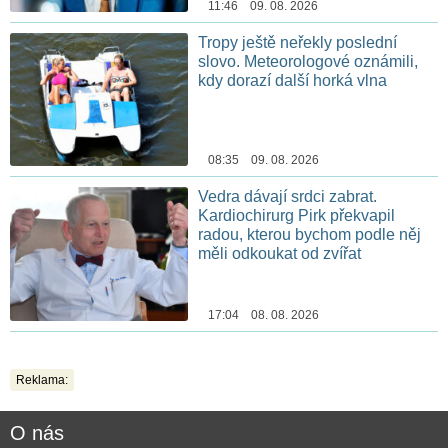
11:46 09. 08. 2026
Tropy ještě neřekly poslední
slovo. Meteorologové oznámili,
kdy dorazí další horká vlna
08:35 09. 08. 2026
Vedra dávají srdci zabrat.
Kardiochirurg Pirk překvapil
radou, kterou bychom podle něj
měli odkoukat od zvířat
17:04 08. 08. 2026
Reklama:
O nás