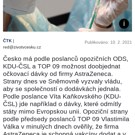
ČTK
|
Publikováno: 10. 2. 2021
red@zivotvcesku.cz
Česko má podle poslanců opozičních ODS,
KDU-ČSL a TOP 09 možnost doobjednat
očkovací dávky od firmy AstraZeneca.
Strany dnes ve Sněmovně vyzvaly vládu,
aby se společností o dodávkách jednala.
Podle poslance Víta Kaňkovského (KDU-
ČSL) jde například o dávky, které odmítly
státy mimo Evropskou unii. Opoziční strany
podle předsedy poslanců TOP 09 Vlastimila
Válka v minulých dnech ověřily, že firma
AstraZeneca je schopná vakcíny dodat a v