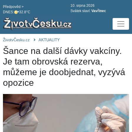
10. srpna 2026
Předpověd >
Svátek slaví:
Vavřinec
DNES:
32.8°C
ŽivotvČesku.cz
AKTUALITY
Šance na další dávky vakcíny.
Je tam obrovská rezerva,
můžeme je doobjednat, vyzývá
opozice