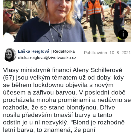
Eliška Reiglová
| Redaktorka
Publikováno: 10. 8. 2021
eliska.reiglova@zivotvcesku.cz
Vlasy ministryně financí Aleny Schillerové
(57) jsou velkým tématem už od doby, kdy
se během lockdownu objevila s novým
účesem a zářivou barvou. V poslední době
procházela mnoha proměnami a nedávno se
rozhodla, že se stane blondýnou. Dříve
nosila především tmavší barvy a tento
odstín je u ní nezvyklý. "Blond je rozhodně
letní barva, to znamená, že paní