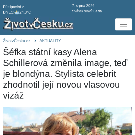
7. srpna 2026
Předpověd >
Svátek slaví:
Lada
DNES:
24.8°C
ŽivotvČesku.cz
AKTUALITY
Šéfka státní kasy Alena
Schillerová změnila image, teď
je blondýna. Stylista celebrit
zhodnotil její novou vlasovou
vizáž