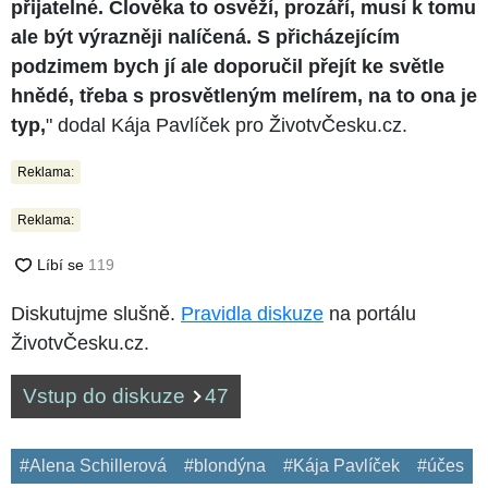
přijatelné. Člověka to osvěží, prozáří, musí k tomu
ale být výrazněji nalíčená. S přicházejícím
podzimem bych jí ale doporučil přejít ke světle
hnědé, třeba s prosvětleným melírem, na to ona je
typ,
" dodal Kája Pavlíček pro ŽivotvČesku.cz.
Reklama:
Reklama:
Diskutujme slušně.
Pravidla diskuze
na portálu
ŽivotvČesku.cz.
Vstup do diskuze
47
#Alena Schillerová
#blondýna
#Kája Pavlíček
#účes