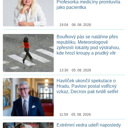
Profesorka medicíny promluvila
jako pacientka
19:04 06. 08. 2026
Bouřkový pás se natáhne přes
republiku. Meteorologové
zpřesnili lokality pod výstrahou,
kde hrozí kroupy a prudký vítr
13:30 05. 08. 2026
Havlíček ukončil spekulace o
Hradu. Pavlovi poslal vstřícný
vzkaz, Decroix pak tvrdě setřel
11:59 05. 08. 2026
Extrémní vedra udeří naposledy