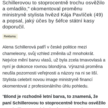
Schillerovou to stoprocentně trochu osvěžilo
a omladilo," okomentoval proměnu
ministryně stylista hvězd Kája Pavlíček (49)
a popsal, jaký účes by šéfce státní kasy
doporučil.
Reklama:
Alena Schillerová patří v české politice mezi
chameleony, svůj vzhled změnila už mnohokrát.
Nejvíce mění barvu vlasů, už byla zcela tmavovlasá a
nyní je dokonce rovnou blondýna. Výrazná proměna
neušla pozornosti veřejnosti a názory na ni se liší.
Stylista celebrit novou image ministryně financí
okomentoval z profesionálního úhlu pohledu.
"
Blond je rozhodně letní barva, to znamená, že
paní Schillerovou to stoprocentně trochu osvěžilo