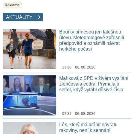
Reklama:
AKTUALITY
Bouřky přinesou jen falešnou
úlevu. Meteorologové zpřesnili
předpověď a oznámili návrat
horkého počasí
13:38 06. 08. 2026
Maříková z SPD v živém vysílání
zlehčovala vedra. Prymula ji
setřel, když vytáhl děsivé číslo
07:32 06. 08. 2026
Lék, který má bránit návratu
rakoviny, není k sehnání.