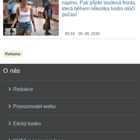
naplno. Pak přijde studená fronta,
která během několika hodin otočí
počasí
06:24 05. 08. 2026
Reklama:
O nás
Redakce
Provozovatel webu
Etický kodex