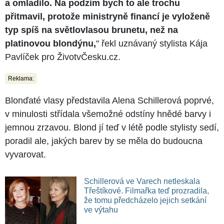
a omladilo. Na podzim bych to ale trochu
přitmavil, protože ministryně financí je vyloženě
typ spíš na světlovlasou brunetu, než na
platinovou blondýnu,
" řekl uznávaný stylista Kája
Pavlíček pro ŽivotvČesku.cz.
Reklama:
Blonďaté vlasy představila Alena Schillerová poprvé,
v minulosti střídala všemožné odstíny hnědé barvy i
jemnou zrzavou. Blond jí teď v létě podle stylisty sedí,
poradil ale, jakých barev by se měla do budoucna
vyvarovat.
Schillerová ve Varech netleskala
Třeštíkové. Filmařka teď prozradila,
že tomu předcházelo jejich setkání
ve výtahu