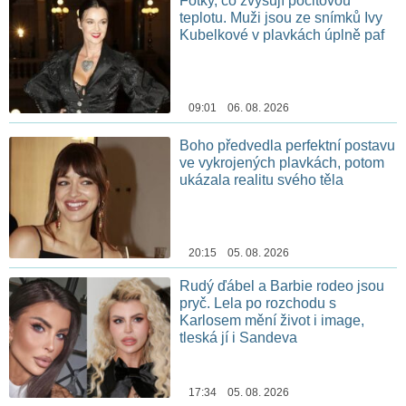
Fotky, co zvyšují pocitovou
teplotu. Muži jsou ze snímků Ivy
Kubelkové v plavkách úplně paf
09:01 06. 08. 2026
Boho předvedla perfektní postavu
ve vykrojených plavkách, potom
ukázala realitu svého těla
20:15 05. 08. 2026
Rudý ďábel a Barbie rodeo jsou
pryč. Lela po rozchodu s
Karlosem mění život i image,
tleská jí i Sandeva
17:34 05. 08. 2026