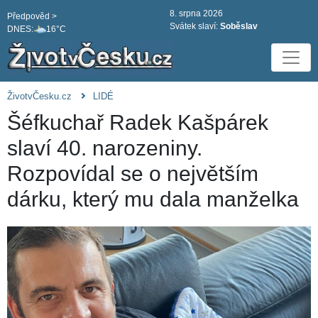
8. srpna 2026
Předpověd >
Svátek slaví:
Soběslav
DNES:
16°C
ŽivotvČesku.cz
LIDÉ
Šéfkuchař Radek Kašpárek
slaví 40. narozeniny.
Rozpovídal se o největším
dárku, který mu dala manželka