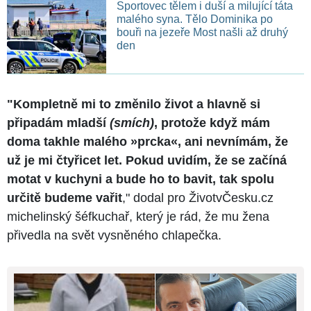
Sportovec tělem i duší a milující táta
malého syna. Tělo Dominika po
bouři na jezeře Most našli až druhý
den
"Kompletně mi to změnilo život a hlavně si
připadám mladší
(smích)
, protože když mám
doma takhle malého »prcka«, ani nevnímám, že
už je mi čtyřicet let. Pokud uvidím, že se začíná
motat v kuchyni a bude ho to bavit, tak spolu
určitě budeme vařit
," dodal pro ŽivotvČesku.cz
michelinský šéfkuchař, který je rád, že mu žena
přivedla na svět vysněného chlapečka.