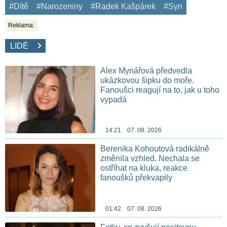
#Dítě
#Narozeniny
#Radek Kašpárek
#Syn
Reklama:
LIDÉ
Alex Mynářová předvedla
ukázkovou šipku do moře.
Fanoušci reagují na to, jak u toho
vypadá
14:21 07. 08. 2026
Berenika Kohoutová radikálně
změnila vzhled. Nechala se
ostříhat na kluka, reakce
fanoušků překvapily
01:42 07. 08. 2026