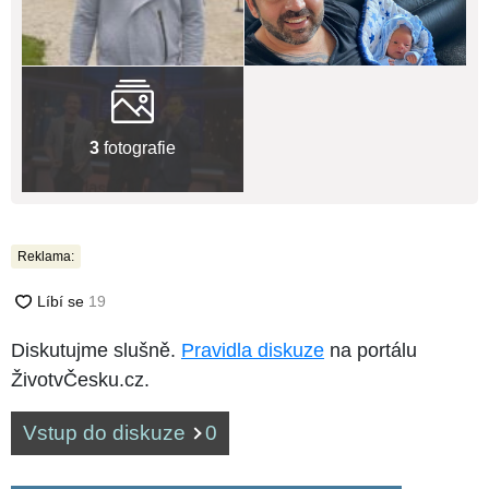
3
fotografie
Reklama:
Diskutujme slušně.
Pravidla diskuze
na portálu
ŽivotvČesku.cz.
Vstup do diskuze
0