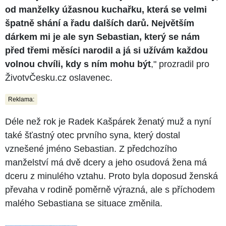
od manželky úžasnou kuchařku, která se velmi
špatně shání a řadu dalších darů. Největším
dárkem mi je ale syn Sebastian, který se nám
před třemi měsíci narodil a já si užívám každou
volnou chvíli, kdy s ním mohu být
," prozradil pro
ŽivotvČesku.cz oslavenec.
Reklama:
Déle než rok je Radek Kašpárek ženatý muž a nyní
také šťastný otec prvního syna, který dostal
vznešené jméno Sebastian. Z předchozího
manželství má dvě dcery a jeho osudová žena má
dceru z minulého vztahu. Proto byla doposud ženská
převaha v rodině poměrně výrazná, ale s příchodem
malého Sebastiana se situace změnila.