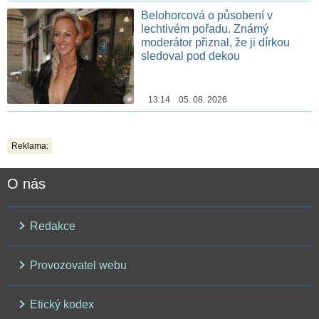
Belohorcová o působení v
lechtivém pořadu. Známý
moderátor přiznal, že ji dírkou
sledoval pod dekou
13:14 05. 08. 2026
Reklama:
O nás
Redakce
Provozovatel webu
Etický kodex