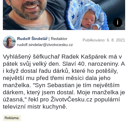
Rudolf Šindelář
| Redaktor
Publikováno: 6. 8. 2021
rudolf.sindelar@zivotvcesku.cz
Vyhlášený šéfkuchař Radek Kašpárek má v
pátek svůj velký den. Slaví 40. narozeniny. A
i když dostal řadu dárků, které ho potěšily,
největší mu před třemi měsíci dala jeho
manželka. "Syn Sebastian je tím největším
dárkem, který jsem dostal. Moje manželka je
úžasná," řekl pro ŽivotvČesku.cz populární
televizní mistr kuchyně.
Reklama: