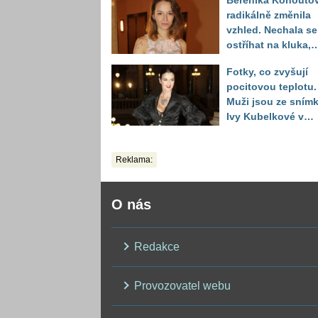
Berenika Kohouto
toho vypadá
radikálně změnila
vzhled. Nechala se
ostříhat na kluka,
reakce fanoušků
Fotky, co zvyšují
překvapily
pocitovou teplotu.
Muži jsou ze sním
Ivy Kubelkové v
plavkách úplně pa
Reklama:
O nás
Redakce
Provozovatel webu