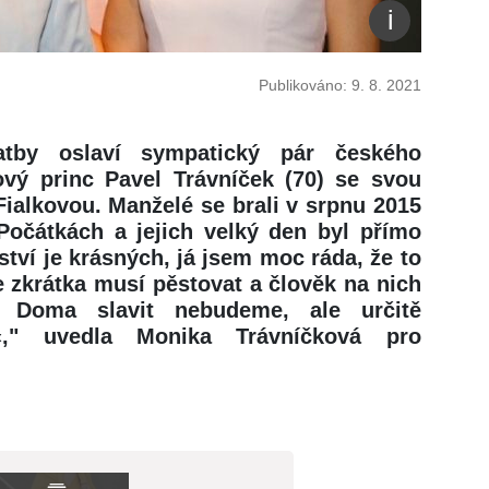
Publikováno: 9. 8. 2021
atby oslaví sympatický pár českého
vý princ Pavel Trávníček (70) se svou
ialkovou. Manželé se brali v srpnu 2015
Počátkách a jejich velký den byl přímo
tví je krásných, já jsem moc ráda, že to
e zkrátka musí pěstovat a člověk na nich
. Doma slavit nebudeme, ale určitě
," uvedla Monika Trávníčková pro