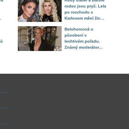
vá
Rudý ďábel a Barbie
těla
rodeo jsou pryč. Lela
po rozchodu s
Karlosem mění život i
image, tleská jí i
Belohorcová o
Sandeva
působení v
ků
lechtivém pořadu.
Známý moderátor
f
přiznal, že ji dírkou
sledoval pod dekou