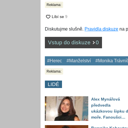
Reklama:
Diskutujme slušně.
Pravidla diskuze
na p
Vstup do diskuze
0
#Herec
#Manželství
#Monika Trávní
Reklama:
LIDÉ
Alex Mynářová
předvedla
ukázkovou šipku 
moře. Fanoušci
reagují na to, jak u