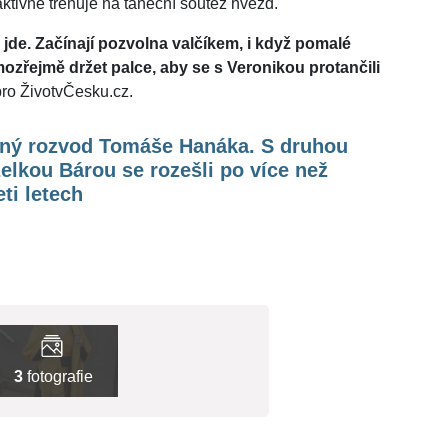
ktivně trénuje na taneční soutěž hvězd.
o jde. Začínají pozvolna valčíkem, i když pomalé
zřejmě držet palce, aby se s Veronikou protančili
ro ŽivotvČesku.cz.
ený rozvod Tomáše Hanáka. S druhou
lkou Bárou se rozešli po více než
ti letech
3
fotografie