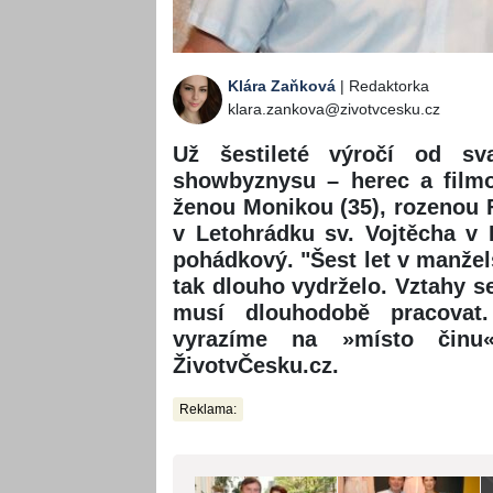
Klára Zaňková
| Redaktorka
klara.zankova@zivotvcesku.cz
Už šestileté výročí od sv
showbyznysu – herec a filmo
ženou Monikou (35), rozenou F
v Letohrádku sv. Vojtěcha v 
pohádkový. "Šest let v manžels
tak dlouho vydrželo. Vztahy s
musí dlouhodobě pracovat
vyrazíme na »místo činu«
ŽivotvČesku.cz.
Reklama: