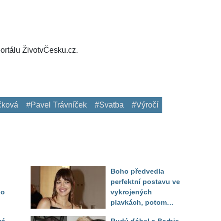
ortálu ŽivotvČesku.cz.
čková
#Pavel Trávníček
#Svatba
#Výročí
Boho předvedla
perfektní postavu ve
do
vykrojených
plavkách, potom
ukázala realitu svého