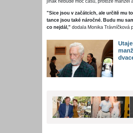
jinak nebude moc času, protože manžel a
"Sice jsou v začátcích, ale určitě mu t
tance jsou také náročné. Budu mu samo
co nejdál,"
dodala Monika Trávníčková p
Utaj
manže
dvace