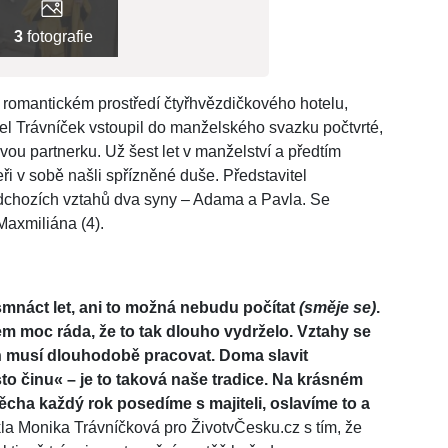
3
fotografie
 romantickém prostředí čtyřhvězdičkového hotelu,
el Trávníček vstoupil do manželského svazku počtvrté,
u partnerku. Už šest let v manželství a předtím
eři v sobě našli spřízněné duše. Představitel
edchozích vztahů dva syny – Adama a Pavla. Se
axmiliána (4).
náct let, ani to možná nebudu počítat
(směje se)
.
sem moc ráda, že to tak dlouho vydrželo. Vztahy se
ch musí dlouhodobě pracovat. Doma slavit
to činu
«
– je to taková naše tradice. Na krásném
cha každý rok posedíme s majiteli, oslavíme to a
la Monika Trávníčková pro ŽivotvČesku.cz s tím, že