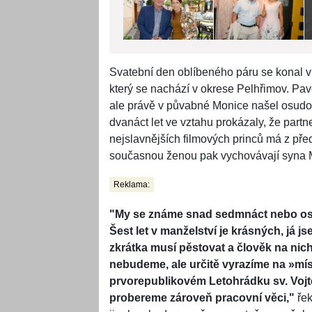
Svatební den oblíbeného páru se konal v
který se nachází v okrese Pelhřimov. Pav
ale právě v půvabné Monice našel osudovo
dvanáct let ve vztahu prokázaly, že partn
nejslavnějších filmových princů má z př
současnou ženou pak vychovávají syna M
Reklama:
"My se známe snad sedmnáct nebo osm
Šest let v manželství je krásných, já j
zkrátka musí pěstovat a člověk na ni
nebudeme, ale určitě vyrazíme na
»
mís
prvorepublikovém Letohrádku sv. Vojtě
probereme zároveň pracovní věci,"
řek