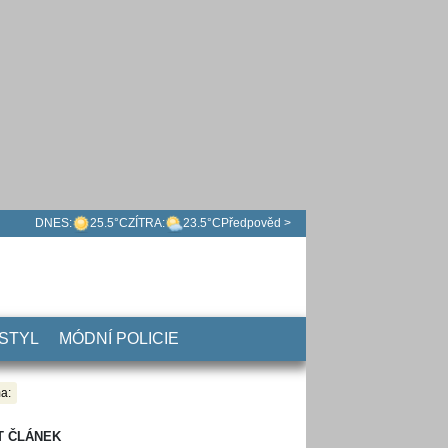
DNES:
25.5°C
ZÍTRA:
23.5°C
Předpověd >
 STYL
MÓDNÍ POLICIE
a:
T ČLÁNEK