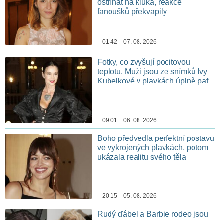
ostříhat na kluka, reakce
fanoušků překvapily
01:42 07. 08. 2026
Fotky, co zvyšují pocitovou
teplotu. Muži jsou ze snímků Ivy
Kubelkové v plavkách úplně paf
09:01 06. 08. 2026
Boho předvedla perfektní postavu
ve vykrojených plavkách, potom
ukázala realitu svého těla
20:15 05. 08. 2026
Rudý ďábel a Barbie rodeo jsou