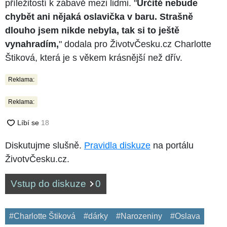
příležitostí k zábavě mezi lidmi. "
Určitě nebude
chybět ani nějaká oslavička v baru. Strašně
dlouho jsem nikde nebyla, tak si to ještě
vynahradím,
" dodala pro ŽivotvČesku.cz Charlotte
Štiková, která je s věkem krásnější než dřív.
Reklama:
Reklama:
Diskutujme slušně.
Pravidla diskuze
na portálu
ŽivotvČesku.cz.
Vstup do diskuze
0
#Charlotte Štiková
#dárky
#Narozeniny
#Oslava