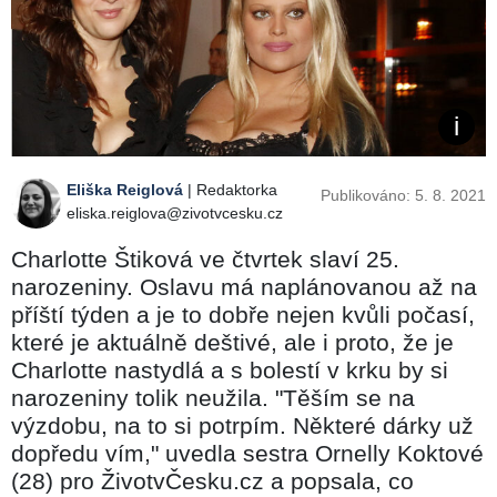
Eliška Reiglová
| Redaktorka
Publikováno: 5. 8. 2021
eliska.reiglova@zivotvcesku.cz
Charlotte Štiková ve čtvrtek slaví 25.
narozeniny. Oslavu má naplánovanou až na
příští týden a je to dobře nejen kvůli počasí,
které je aktuálně deštivé, ale i proto, že je
Charlotte nastydlá a s bolestí v krku by si
narozeniny tolik neužila. "Těším se na
výzdobu, na to si potrpím. Některé dárky už
dopředu vím," uvedla sestra Ornelly Koktové
(28) pro ŽivotvČesku.cz a popsala, co