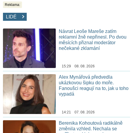
Reklama:
LIDÉ
Návrat Leoše Mareše zatím
reklamní žně nepřinesl. Po dvou
měsících přiznal moderátor
nečekané zklamání
15:29 08. 08. 2026
Alex Mynářová předvedla
ukázkovou šipku do moře.
Fanoušci reagují na to, jak u toho
vypadá
14:21 07. 08. 2026
Berenika Kohoutová radikálně
změnila vzhled. Nechala se