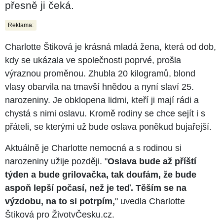
přesně ji čeká.
Reklama:
Charlotte Štiková je krásná mladá žena, která od dob,
kdy se ukázala ve společnosti poprvé, prošla
výraznou proměnou. Zhubla 20 kilogramů, blond
vlasy obarvila na tmavší hnědou a nyní slaví 25.
narozeniny. Je obklopena lidmi, kteří ji mají rádi a
chystá s nimi oslavu. Kromě rodiny se chce sejít i s
přáteli, se kterými už bude oslava poněkud bujařejší.
Aktuálně je Charlotte nemocná a s rodinou si
narozeniny užije později. "
Oslava bude až příští
týden a bude grilovačka, tak doufám, že bude
aspoň lepší počasí, než je teď. Těším se na
výzdobu, na to si potrpím,
" uvedla Charlotte
Štiková pro ŽivotvČesku.cz.