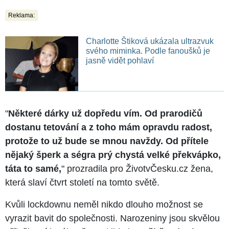
Reklama:
Charlotte Štiková ukázala ultrazvuk
svého miminka. Podle fanoušků je
jasně vidět pohlaví
"
Některé dárky už dopředu vím. Od prarodičů
dostanu tetování a z toho mám opravdu radost,
protože to už bude se mnou navždy. Od přítele
nějaký šperk a ségra prý chystá velké překvápko,
táta to samé,
" prozradila pro ŽivotvČesku.cz žena,
která slaví čtvrt století na tomto světě.
Kvůli lockdownu neměl nikdo dlouho možnost se
vyrazit bavit do společnosti. Narozeniny jsou skvělou