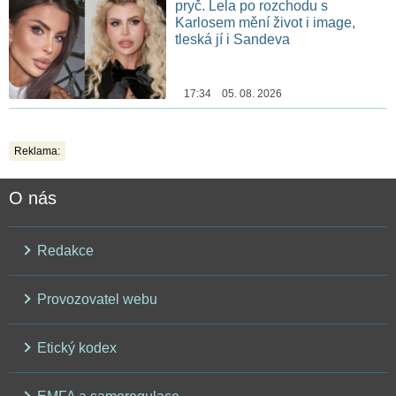
pryč. Lela po rozchodu s
Karlosem mění život i image,
tleská jí i Sandeva
17:34 05. 08. 2026
Reklama:
O nás
Redakce
Provozovatel webu
Etický kodex