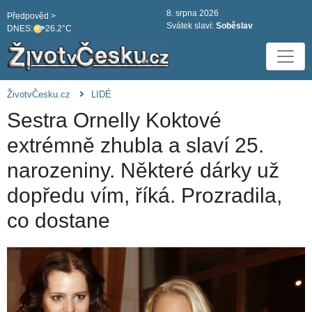
8. srpna 2026
Předpověd >
Svátek slaví:
Soběslav
DNES:
26.2°C
ŽivotvČesku.cz
LIDÉ
Sestra Ornelly Koktové
extrémně zhubla a slaví 25.
narozeniny. Některé dárky už
dopředu vím, říká. Prozradila,
co dostane