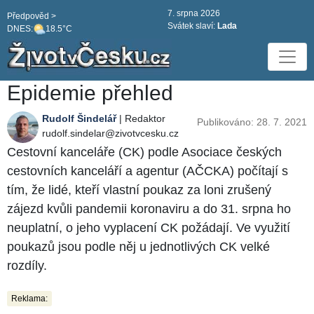
7. srpna 2026
Předpověd >
Svátek slaví:
Lada
DNES:
18.5°C
Epidemie přehled
Rudolf Šindelář
| Redaktor
Publikováno: 28. 7. 2021
rudolf.sindelar@zivotvcesku.cz
Cestovní kanceláře (CK) podle Asociace českých
cestovních kanceláří a agentur (AČCKA) počítají s
tím, že lidé, kteří vlastní poukaz za loni zrušený
zájezd kvůli pandemii koronaviru a do 31. srpna ho
neuplatní, o jeho vyplacení CK požádají. Ve využití
poukazů jsou podle něj u jednotlivých CK velké
rozdíly.
Reklama: